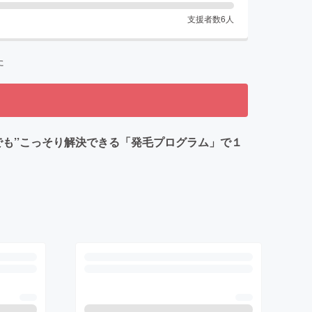
支援者数
6
人
た
も’’こっそり解決できる「発毛プログラム」で１