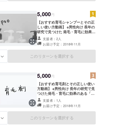
・発毛・育毛に効果的なシャンプー
の仕方 ・発毛・育毛を促進させるケ
5,000
ア方法 ・薄毛の種類 ・薄毛・抜け
円
毛・細毛の主な６つの原因 ・知られ
【おすすめ育毛シャンプーとその正
ざるシャンプーの裏側 ・発毛のメカ
しい使い方動画】 ※男性向け 長年の
ニズム ・マッサージ編 ※リターンの
研究で見つけた 発毛・育毛に効果の
お渡しについて レポートはメールに
ある「シャンプー」と 効果を促進さ
てお送りし、 カウンセリングは
支援者：2人
せる「独自のシャンプーケア動画」
skypeにて実施いたします。
お届け予定：2018年11月
《シャンプーの効能》 毛穴のドロド
ロ汚れを落とし、 育毛剤の浸透力を
アップ。 頭皮に有効な12種類の成
このリターンを選択する
る
分配合。 血行促進（チンビ、オタネ
ニンジン） 毛髪の成長促進（パンテ
ノール、ビワ葉、セラミド、イソフ
5,000
ラボン、ビオチン） 保湿（ローヤル
円
ゼリー、日高コンブ、プロリン） 抗
【おすすめ育毛剤とその正しい使い
炎症作用（センブリ、グリチルリチ
方動画】 ※男性向け 長年の研究で見
ン） 内容量：300ml ※リターンのお
つけた発毛・育毛に効果のある「育
渡しについて 動画はメール、シャン
毛剤」と 効果を促進させる「セルフ
プーは郵送にてお送りいたします。
支援者：1人
マッサージ動画」 《育毛剤の効能》
お届け予定：2018年11月
天然由来成分が現代人の薄毛の原因
に あらゆる角度から対処。 高品質
の天然素材にこだわった柑橘由来、
このリターンを選択する
る
生薬由来の成分がじっくりしみ込
み、 頭皮の血行を促進し育毛・薄毛
の改善を働きかけます。 内容量：