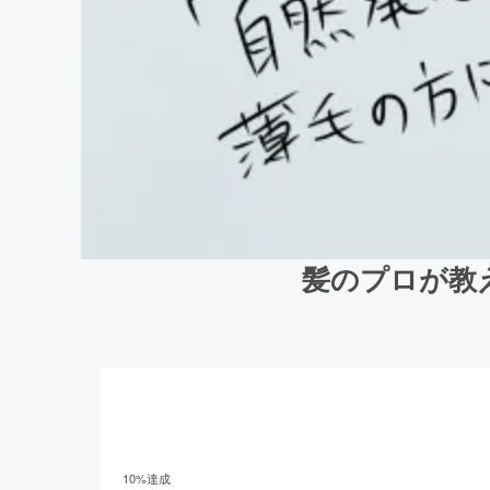
髪のプロが教
10
%達成