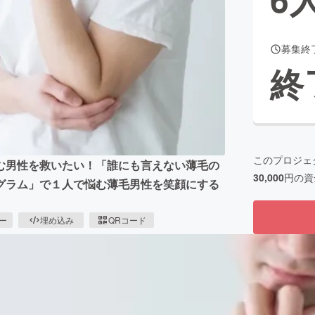
募集終
CAMPFIRE for Social Good
CAMPFIRE Creation
終
CAMPFIREふるさと納税
machi-ya
コミュニティ
このプロジェ
む男性を救いたい！「誰にも言えない薄毛の
30,000
円の資
ログラム」で１人で悩む薄毛男性を笑顔にする
ピー
埋め込み
QRコード