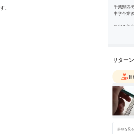
千葉県四
す。
中学卒業後
原宿の美容
都内の美
多店舗の
25歳、千
リターン
31歳の時
毛髪診断
目
現在、独
その技術
詳細を見