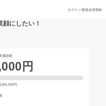
ログイン
/
新規会員登録
笑顔にしたい！
うすぐ公開されます
支援総額
プロダクト
,000
円
ファッション
スポーツ
00,000円
数
ア
ソーシャルグッド
人