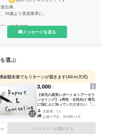
街道出身。
、16歳より美容業界に。
室に6年勤務後、
メッセージを送る
容室を数店舗渡り歩き、
技術を学びました。
葉市に20坪の小さなお店を開業。
を選ぶ
に毛髪構造の勉強を始め、
師として活動を開始。
標金額未達でもリターンが届きます
(All-in方式)
自の発毛プログラムを研究開発を行い、
を使って、薄毛の人を救う活動をしています。
3,000
円
【発毛の真実レポート＆ヘアーカウ
ンセリング】 ※男性・女性向け 薄毛
に悩む人に知っていただきたい 「発
毛の真実」をレポートにまとめまし
支援者：1人
た。 またヘアーカウンセリングをオ
お届け予定：2018年11月
ンラインにて行い、 日頃からできる
薄毛ケア、またはその人に合った 綺
麗な髪の毛を保つアドバイスをさせ
このリターンを選択する
る
ていただきます。 《レポート内容》