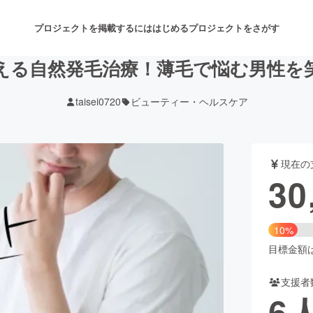
プロジェクトを掲載するには
はじめる
プロジェクトをさがす
える自然発毛治療！薄毛で悩む男性を
taisei0720
ビューティー・ヘルスケア
注目のリターン
注目の新着プロジェクト
募集終了が近いプロジェクト
も
現在の
音楽
舞台・パフォーマンス
30
ゲーム・サービス開発
フード・飲食店
10%
書籍・雑誌出版
アニメ・漫画
目標金額は3
支援者
チャレンジ
ビューティー・ヘルスケ
6