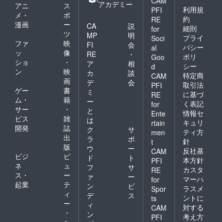
CAM
アカデミー
アニ
ス
利用規
PFI
メ・
ポ
約
RE
漫画
ー
CA
説
細則
for
ツ
MP
明
プライ
Soci
ファ
映
FI
会
バシー
al
ッ
像
RE
・
ポリ
Goo
ショ
・
ア
相
シー
d
ン
映
カ
談
特定商
CAM
画
デ
会
取引法
PFI
ゲー
書
ミ
に基づ
RE
ム・
籍
ー
く表記
for
サー
・
と
情報セ
Ente
ビス
雑
は
キュリ
rtain
開発
誌
ク
サ
ティ方
men
出
ラ
ポ
針
t
版
ウ
ー
反社基
CAM
ビジ
ビ
ド
ト
本方針
PFI
ネ
ュ
フ
サ
カスタ
RE
ス・
ー
ァ
ー
マーハ
for
起業
テ
ン
ビ
ラスメ
Spor
ィ
デ
ス
ントに
ts
ー
ィ
対する
CAM
・
ン
考え方
PFI
ヘ