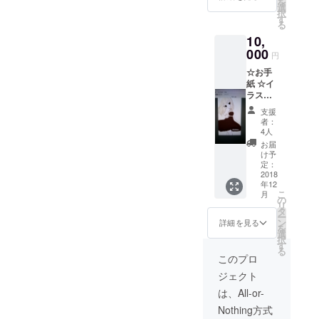
を
ラスト
選
択
は画像
す
る
をご参
10,
考まで
に!! ※イ
000
円
ラスト
☆お手
制作に
紙 ☆イ
お時間
ラスト
を頂
（僕の
き、他2
支援
手描
つのリ
者：
き） ☆
ターン
4人
ボイス
より遅
お届
（ご支
れる場
け予
援頂い
合があ
定：
た方限
2018
るの
年12
定ボイ
だ。
こ
月
ス） ☆
の
リ
ありが
タ
ー
とうな
ン
詳細を見る
を
のだ動
選
択
画 ☆そ
す
る
の他僕
このプロ
から手
ジェクト
作りの
プレゼ
は、All-or-
ント ※
Nothing方式
余裕が