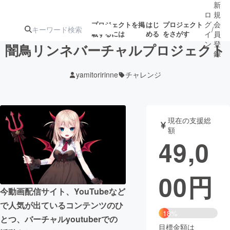
新
ロ
規
グ
会
プロジェクトを掲
はじ
プロジェクト
/
載するには
める
をさがす
イ
員
ン
登
闇鳥リンネバーチャルプロジェクト
録
yamitoririnne
チャレンジ
人気のプロ
注目のリ
注目の新着プロ
募集終了が近いプ
もうすぐ公開
ジェクト
ターン
ジェクト
ロジェクト
されます
現在の支援総
額
アート・写真
音楽
49,0
テクノロジー・ガジェット
ゲーム・サ
00
円
今動画配信サイト、YouTubeなど
映像・映画
書籍・雑誌
で人気が出ているコンテンツのひ
18%
とつ、バーチャルyoutuberでの
ビジネス・起業
チャレンジ
目標金額は