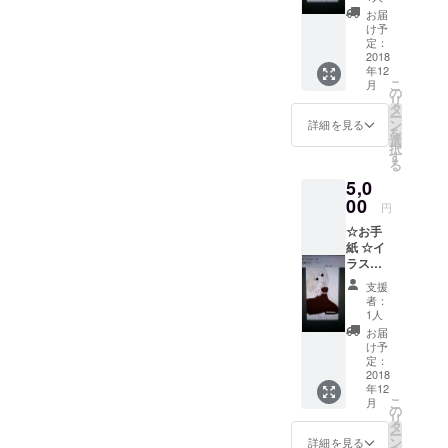
ボイス
お届
（ご支
け予
援頂い
定：
た方限
2018
年12
定ボイ
こ
月
ス） イ
の
リ
ラスト
タ
ー
は画像
ン
詳細を見る
を
をご参
選
択
考まで
す
る
に!! ※イ
5,0
ラスト
制作に
00
円
お時間
☆お手
を頂
紙 ☆イ
き、他2
ラスト
つのリ
（僕の
ターン
支援
手描
より遅
者：
き） ☆
れる場
1人
ボイス
合があ
お届
（ご支
るの
け予
援頂い
だ。
定：
た方限
2018
年12
定ボイ
こ
月
ス） ☆
の
リ
おまけ
タ
ー
動画 イ
ン
詳細を見る