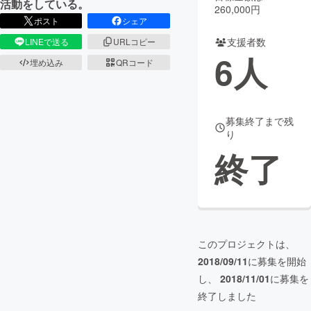
活動をしている。
260,000円
ポスト
シェア
まちづくり・地域活性化
支援者数
LINEで送る
URLコピー
6
人
埋め込み
QRコード
CAMPFIRE for Social Good
CAMPFIRE Creation
CAMPFIREふるさと納税
machi-ya
コミュニティ
募集終了まで残
り
終了
このプロジェクトは、
2018/09/11
に募集を開始
し、
2018/11/01
に募集を
終了しました