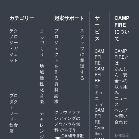
カテゴリー
起案サポート
サ
CAMP
ー
FIRE
テク
ま
プ
ス
ビ
につい
ノロ
ち
ロ
タ
ス
て
ジー
づ
ジ
ッ
・ガ
く
ェ
フ
CAM
CAMP
ジェ
り
ク
に
PFI
FIREと
ット
・
ト
相
RE
は
地
を
談
CAM
あんし
域
作
す
PFI
ん・安
活
る
る
RE
全への
性
資
コ
取り組
化
料
ミュ
み
プロ
音
請
ニ
ニュー
ダク
楽
求
ティ
ス
ト
CAM
ヘルプ
クラウドファ
フー
チ
PFI
お問い
ンディングの
ド・
ャ
RE
合わせ
ノウハウを無
飲食
レ
Crea
料で学ぼう
店
ン
tion
各種規定
CAMPFIRE
ジ