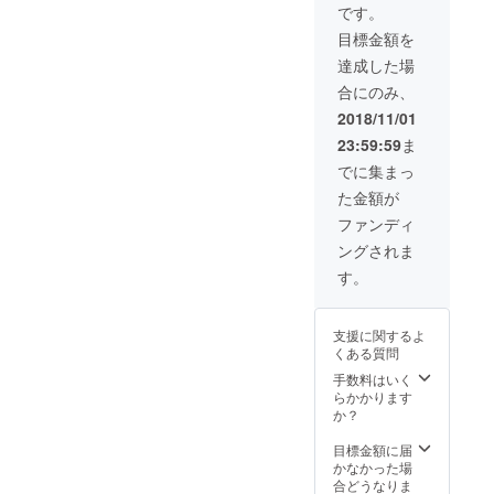
あれば
です。
お渡し
目標金額を
したい
と考え
達成した場
てるの
合にのみ、
だ。 イ
ラスト
2018/11/01
は画像
23:59:59
ま
をご参
考まで
でに集まっ
に!! ※イ
た金額が
ラスト
制作に
ファンディ
お時間
ングされま
を頂
き、他2
す。
つのリ
ターン
より遅
支援に関するよ
れる場
くある質問
合があ
るの
手数料はいく
だ。
らかかります
か？
目標金額に届
かなかった場
合どうなりま