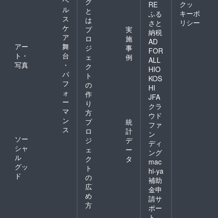
グ
クッ
RE
ル
と
キーポ
ふる
ス
は
リシー
さと
ケ
プ
実
納税
ア
ロ
施
AD
アー
舞
ジ
事
FOR
ト・
台
ェ
例
ALL
写真
・
ク
HIO
パ
ト
KOS
フ
の
HI
ォ
作
JFA
ー
り
クラ
マ
方
ウド
ン
プ
統
ファ
ス
ロ
計
ン
ソー
ジ
デ
ディ
シャ
ェ
ー
ング
ル
ク
タ
mac
グッ
ト
hi-ya
ド
の
補助
広
金申
め
請サ
方
ポー
ト