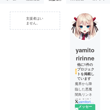
支援者はい
ません。
yamito
ririnne
他に1件の
プロジェク
トを掲載し
ています
魔界から降
臨した悪魔
闇鳥リンネ
である\(* ´ ꒳
yamitori_rinne
` *)/ﾝﾊﾞｯ💕
メッセー