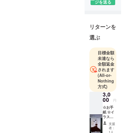
ジを送る
YouTube、
showroomで
バーチャル
リターンを
ユーチュー
バーとして
選ぶ
活動中なの
だψ◥(ฅº👅
目標金額
ºฅ )◤↝ﾃﾞ
未達なら
ﾋﾞｯ
全額返金
されます
(All-or-
Nothing
方式)
3,0
00
円
☆お手
紙 ☆イ
ラスト
（僕の
支援
手描
者：
き） ☆
1人