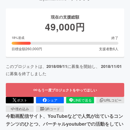
現在の支援総額
49,000
円
終了
18
%達成
目標金額
260,000
円
支援者数
6
人
このプロジェクトは、
2018/09/11
に募集を開始し、
2018/11/01
に募集を終了しました
もう一度プロジェクトをやってほしい
ポスト
シェア
LINEで送る
URLコピー
埋め込み
QRコード
今動画配信サイト、YouTubeなどで人気が出ているコン
テンツのひとつ、バーチャルyoutuberでの活動をしてい