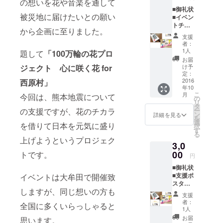
の想いを花や音楽を通して
■御礼状
被災地に届けたいとの願い
■イベン
トチ
から企画に至りました。
ケット
支援
┗チ
者：
ケット
1人
題して
「100万輪の花プロ
の発行
お届
は、
ジェクト 心に咲く花 for
け予
10/17
定：
23:59ま
2016
西原村」
年10
でのお
こ
月
今回は、熊本地震について
申し込
の
リ
みを
タ
の支援ですが、花のチカラ
ー
締
ン
詳細を見る
を
め切り
選
を借りて日本を元気に盛り
択
としま
す
る
す。
上げようというプロジェク
3,0
┗メー
ルにて
00
トです。
円
随時チ
■御礼状
ケット
■支援ポ
イベントは大牟田で開催致
を発行
スター
致しま
しますが、同じ想いの方も
す。当
支援
┗「こ
日受付
者：
全国に多くいらっしゃると
の活動
に
1人
を支援
てご提
お届
思います。