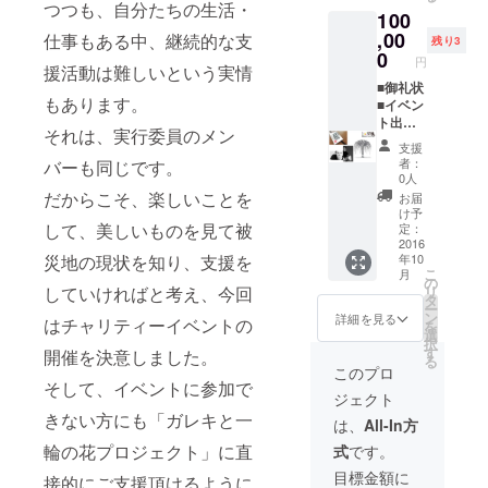
┗お届
(cm)：
届
つつも、自分たちの生活・
後のご
100
けは10
H30×W
いて欲
支援に
月中と
,00
23×D23
仕事もある中、継続的な支
しいと
残り3
関して
してお
┗ポ
0
いう願
円
は、チ
援活動は難しいという実情
ります
イン
いを込
ケット
が、ご
■御礼状
ト：花
めて制
は発行
もあります。
支援頂
■イベン
を飾れ
作しま
せず
いた数
ト出演
る幸
した。
それは、実行委員のメン
チ
に
者
せ、花
支援
ケット
よって
「Bart
に触れ
者：
バーも同じです。
分の費
は、お
Hassa
られる
0人
用は支
届けが
m」氏
幸せを
だからこそ、楽しいことを
お届
援金に
遅れる
監修の
感
け予
充てさ
場合が
プリ
して、美しいものを見て被
じて頂
定：
せて頂
ござい
ザーブ
2016
きたい
きま
災地の現状を知り、支援を
年10
ます。
ド フ
と想い
す。
こ
月
┗サ
ラワー
を込め
の
していければと考え、今回
リ
イズ
アレン
て制作
タ
ー
(cm)：
ジメン
しまし
ン
詳細を見る
はチャリティーイベントの
を
H35×W
ト ┗
た。
選
択
33×D33
お届け
皆
す
開催を決意しました。
る
┗ポ
は10月
様の日
このプロ
イン
中とし
そして、イベントに参加で
常にこ
ジェクト
ト：花
ており
の花
きない方にも「ガレキと一
を飾れ
ます
を・・
は、
All-In方
る幸
が、ご
・
輪の花プロジェクト」に直
式
です。
せ、花
支援頂
に触れ
いた数
目標金額に
接的にご支援頂けるように