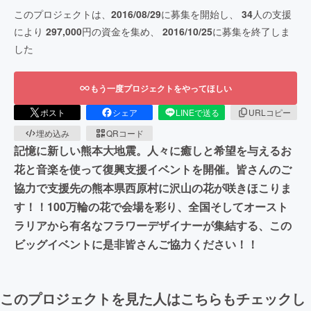
このプロジェクトは、
2016/08/29
に募集を開始し、
34
人の支援
により
297,000
円の資金を集め、
2016/10/25
に募集を終了しま
した
もう一度プロジェクトをやってほしい
ポスト
シェア
LINEで送る
URLコピー
埋め込み
QRコード
記憶に新しい熊本大地震。人々に癒しと希望を与えるお
花と音楽を使って復興支援イベントを開催。皆さんのご
協力で支援先の熊本県西原村に沢山の花が咲きほこりま
す！！100万輪の花で会場を彩り、全国そしてオースト
ラリアから有名なフラワーデザイナーが集結する、この
ビッグイベントに是非皆さんご協力ください！！
このプロジェクトを見た人はこちらもチェックし