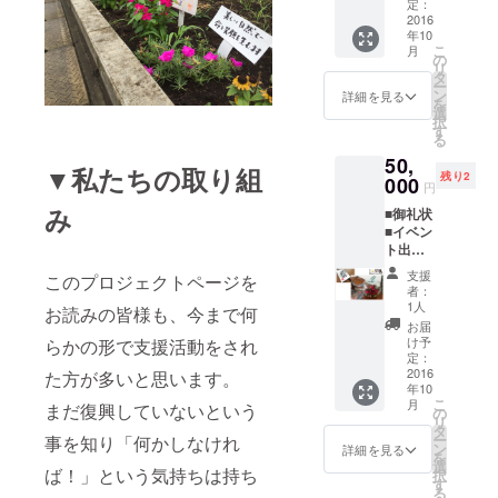
ザーブ
ます。
定：
た。
想いを
ケット
ド フ
2016
┗サ
蝶
託しま
┗チ
年10
ラワー
イズ
は風水
した。
ケット
こ
月
アレン
(cm)：
の
では、
の発行
リ
ジメン
H27×W
タ
ビュー
は、
ー
ト
23×D23
ン
ティ運
詳細を見る
10/17
を
（パー
┗ポ
選
アップ
23:59ま
択
プル＆
イン
す
やチャ
でのお
る
ピン
ト：バ
ンスを
申し込
50,
ク）
ラの花
連
▼私たちの取り組
みを
残り2
┗お届
000
びらを
れてく
円
締
けは10
重ねた
ると言
め切り
み
■御礼状
月中と
ローズ
われま
としま
■イベン
してお
メリア
す。
す。
ト出演
ります
を
┗メー
者「石
が、ご
中心と
支援
ルにて
このプロジェクトページを
岡万亀
支援頂
した作
者：
随時チ
子」氏
いた数
品で
1人
お読みの皆様も、今まで何
ケット
監修の
に
す。
お届
を発行
プリ
よって
色
け予
らかの形で支援活動をされ
致しま
ザーブ
は、お
定：
んな
す。当
ド フ
2016
た方が多いと思います。
届けが
方々の
日受付
年10
ラワー
遅れる
想いが
に
こ
月
まだ復興していないという
アレン
場合が
の
重なっ
てご提
リ
ジメン
ござい
タ
て欲し
示くだ
ー
事を知り「何かしなけれ
ト
ます。
ン
い、そ
詳細を見る
さい。
を
（レッ
┗サ
選
して被
ば！」という気持ちは持ち
┗締
択
ド）
イズ
す
災地に
め切り
る