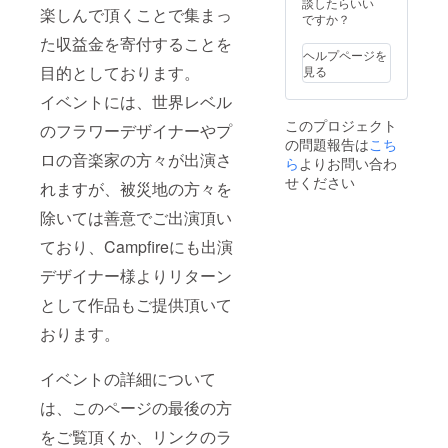
ザイン
談したらいい
楽しんで頂くことで集まっ
です。
ですか？
バ
た収益金を寄付することを
ラ・ク
ヘルプページを
チナ
目的としております。
見る
シ・蘭
を誇ら
イベントには、世界レベル
しげに
このプロジェクト
のフラワーデザイナーやプ
ドーム
の問題報告は
こち
の最上
ロの音楽家の方々が出演さ
部に
ら
よりお問い合わ
配
せください
れますが、被災地の方々を
置して
いま
除いては善意でご出演頂い
す。
そ
ており、Campfireにも出演
れぞれ
の花は
デザイナー様よりリターン
独自の
として作品もご提供頂いて
個性を
持って
おります。
おり、
その個
性を
イベントの詳細について
最
大限に
は、このページの最後の方
表現す
るよう
をご覧頂くか、リンクのラ