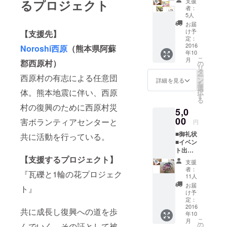
せて頂
支援
るプロジェクト
┗「こ
レキと1
きま
者：
の活動
輪の花
撮って
5人
す。
を支援
プロ
メール
お届
してい
ジェク
で送信
け予
【支援先】
ます」
ト」の
定：
致しま
という
2016
方々で
Noroshi西原
（熊本県阿蘇
す。
年10
趣旨の
お花を
氏
こ
月
広告的
郡西原村）
植
の
名・ア
リ
要
えて頂
タ
ドレ
ー
西原村の有志による任意団
素を除
き、ご
ン
ス・
詳細を見る
を
いたデ
支援頂
選
メッ
体。熊本地震に伴い、西原
択
ザイン
いた方
す
セージ
る
性の高
のメッ
を
村の復興のために西原村災
5,0
いポス
セージ
「Noro
ターで
00
プレー
shi西
害ボランティアセンターと
円
す。 ■
トを
原」様
■御礼状
西原村
共に活動を行っている。
お
に
■イベン
への花
花と一
提供致
ト出演
支援
緒に立
します
者「礒
【支援するプロジェクト】
┗「ガ
てま
ので予
支援
濵玄
レキと1
す。
めご了
者：
『瓦礫と1輪の花プロジェク
海」氏
輪の花
11人
承くだ
監修の
プロ
メッ
さい。
お届
ト』
アー
ジェク
セージ
け予
■イベン
ティ
ト」の
定：
は「応
トチ
フィ
2016
方々で
援コメ
ケット
共に成長し復興への道を歩
年10
シャル
お花を
ント」
┗チ
こ
月
フラ
植
の
にご入
んでいく、その証として被
ケット