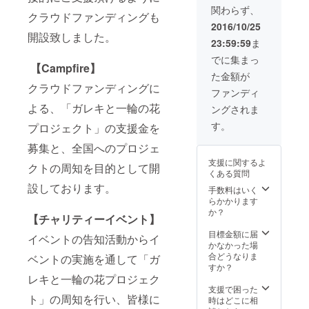
られる
に
関わらず、
幸せを
よって
クラウドファンディングも
感
は、お
2016/10/25
じて頂
届けが
開設致しました。
23:59:59
ま
きたい
遅れる
と想い
場合が
でに集まっ
【Campfire】
を込め
ござい
た金額が
て制作
ます。
クラウドファンディングに
しまし
┗サ
ファンディ
た。
イズ
よる、「ガレキと一輪の花
ングされま
皆
(cm)：
様の日
H60
す。
プロジェクト」の支援金を
常にこ
×W60
の花
×D60
募集と、全国へのプロジェ
を・・
┗ポイ
支援に関するよ
・
ント：
クトの周知を目的として開
くある質問
私が世
設しております。
界中の
手数料はいく
花の仕
らかかります
事で共
か？
【チャリティーイベント】
にして
きた、
目標金額に届
イベントの告知活動からイ
古
かなかった場
典的か
合どうなりま
ベントの実施を通して「ガ
つ完成
すか？
された
レキと一輪の花プロジェク
ドーム
支援で困った
ト」の周知を行い、皆様に
型のデ
時はどこに相