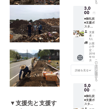
す。
す
る
いた方
┗メー
3,0
のメッ
ルにて
セージ
00
随時チ
円
プレー
ケット
■御礼状
トを
を発行
■支援ポ
お
致しま
スター
花と一
す。当
緒に立
日受付
支援
┗「こ
てま
に
者：
の活動
す。
てご提
5人
を支援
示くだ
お届
してい
メッ
さい。
け予
ます」
セージ
定：
┗締
という
2016
は「応
め切り
年10
趣旨の
援コメ
後のご
こ
月
広告的
ント」
の
支援に
リ
要
にご入
タ
関して
ー
素を除
力くだ
ン
は、チ
詳細を見る
を
いたデ
さい。
選
ケット
択
ザイン
┗お
す
は発行
る
性の高
花とプ
せず
5,0
いポス
レート
チ
ターで
00
は
ケット
円
す。 ■
「Noro
分の費
■御礼状
西原村
shi西
用は支
■支援ポ
への花
原」様
▼支援先と支援す
援金に
スター
支援
より、
充てさ
┗「ガ
写真に