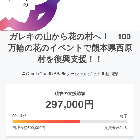
ガレキの山から花の村へ！ 100
万輪の花のイベントで熊本県西原
村を復興支援！！
OmutaCharityPRJ
ソーシャルグッド
福岡県
現在の支援総額
297,000
円
終了
59
%達成
目標金額
500,000
円
支援者数
34
人