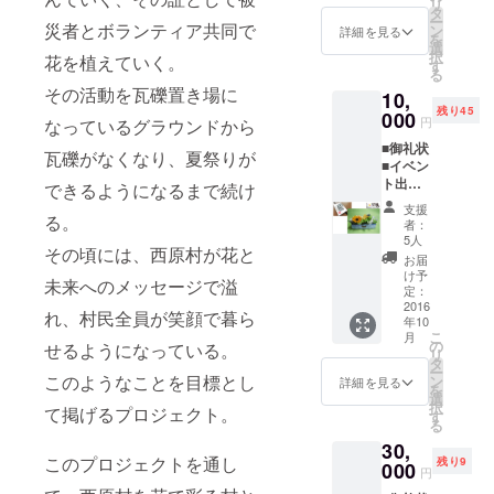
リ
ワーア
えて頂
タ
力くだ
の発行
ー
レンジ
災者とボランティア共同で
き、ご
ン
さい。
詳細を見る
は、
を
メント
支援頂
選
┗お
10/17
択
花を植えていく。
┗お
いた方
す
花とプ
23:59ま
る
届けは
のメッ
レート
でのお
その活動を瓦礫置き場に
10,
10月中
セージ
は
申し込
残り45
として
000
プレー
「Noro
みを
円
なっているグラウンドから
おりま
トを
shi西
締
■御礼状
すが、
お
原」様
瓦礫がなくなり、夏祭りが
め切り
■イベン
ご支援
花と一
より、
としま
ト出演
頂いた
緒に立
できるようになるまで続け
写真に
す。
者「公
数に
てま
┗メー
支援
門新
る。
す。
撮って
者：
ルにて
治」氏
よって
5人
メール
随時チ
その頃には、西原村が花と
監修の
は、お
メッ
で送信
お届
ケット
ソープ
届けが
セージ
け予
致しま
を発行
未来へのメッセージで溢
フラ
遅れる
定：
は「応
す。
致しま
ワー
2016
場合が
援コメ
氏
す。当
れ、村民全員が笑顔で暮ら
年10
アレン
ござい
ント」
名・ア
日受付
こ
月
ジメン
ます。
の
にご入
せるようになっている。
ドレ
に
リ
ト ┗
┗サ
タ
力くだ
ス・
てご提
ー
お届け
イズ
このようなことを目標とし
ン
さい。
詳細を見る
メッ
示くだ
を
は10月
(cm)：
選
┗お
セージ
さい。
択
て掲げるプロジェクト。
中とし
H20×W
す
花とプ
を
┗締
る
ており
20×D20
レート
「Noro
め切り
30,
ます
┗ポ
は
shi西
後のご
このプロジェクトを通し
残り9
が、ご
000
イン
「Noro
原」様
円
支援に
支援頂
ト：ア
shi西
に
関して