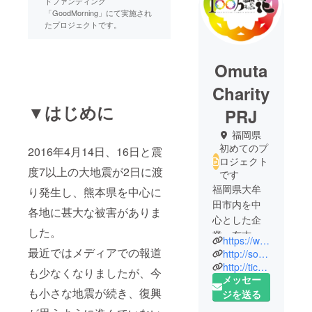
ドファンディング
「GoodMorning」にて実施され
たプロジェクトです。
Omuta
Charity
▼はじめに
PRJ
福岡県
初めてのプ
2016年4月14日、16日と震
ロジェクト
度7以上の大地震が2日に渡
です
福岡県大牟
り発生し、熊本県を中心に
田市内を中
各地に甚大な被害がありま
心とした企
した。
業・有志に
https://www.facebook.com/100flowerproject/
よる任意団
最近ではメディアでの報道
http://sort.eplus.jp/sys/T1U14P0010843P006001P002202042P0030001
体です。
http://ticket.pia.jp/pia/event.ds?eventCd=1642572
も少なくなりましたが、今
メッセー
平成23年に
も小さな地震が続き、復興
ジを送る
発足し、大
きな自然災