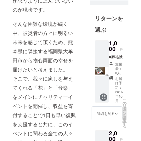
が思うように進んでいない
害が発生し
のが現状です。
た際など、
リターンを
随時プロ
そんな困難な環境が続く
ジェクトを
選ぶ
中、被災者の方々に明るい
立ち上げて
活動してい
未来を感じて頂くため、熊
1,0
00
ます。
円
本県に隣接する福岡県大牟
■御礼状
田市から物心両面の幸せを
支援
届けたいと考えました。
者：
0人
そこで、我々に癒しを与え
お届
け予
てくれる「花」と「音楽」
定：
2016
をメインにチャリティーイ
年10
こ
月
の
ベントを開催し、収益を寄
リ
タ
ー
ン
詳細を見る
付することで1日も早い復興
を
選
択
す
を支援すると共に、このイ
る
2,0
ベントに関わる全ての人々
00
円