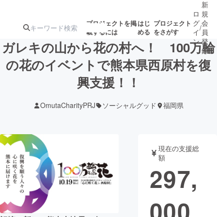
新
ロ
規
グ
会
プロジェクトを掲
はじ
プロジェクト
/
載するには
める
をさがす
イ
員
ン
登
ガレキの山から花の村へ！ 100万輪
録
の花のイベントで熊本県西原村を復
興支援！！
人気のプロ
注目のリ
注目の新着プロ
募集終了が近いプ
もうすぐ公開
ジェクト
ターン
ジェクト
ロジェクト
されます
OmutaCharityPRJ
ソーシャルグッド
福岡県
アート・写真
音楽
現在の支援総
テクノロジー・ガジェット
ゲーム・サ
額
297,
映像・映画
書籍・雑誌
000
ビジネス・起業
チャレンジ