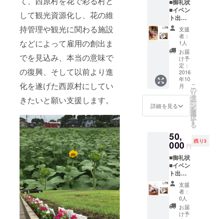
て、西原村を花で彩る村と
■御礼状
いた数
ン
原」様
提供致
は、チ
■イベン
に
ティー
より、
します
して観光資源化し、花の維
ケット
ト出演
よって
クカ
写真に
ので予
は発行
者「和
は、お
ラーの
持管理や観光に関わる施設
めご了
支援
せず
田翔」
届けが
ベル
撮って
者：
承くだ
チ
氏監修
遅れる
などによって雇用の創出ま
ベット
1人
メール
さい。
ケット
のプリ
場合が
ローズ
で送信
お届
分の費
でを見込み、本当の意味で
ザーブ
ござい
を
け予
致しま
用は支
ド フ
ます。
定：
使用す
す。
援金に
の復興、そして以前より進
ラワー
2016
┗サ
ること
氏
充てさ
年10
アレン
イズ
により
名・ア
化を遂げた西原村にしてい
せて頂
こ
月
ジメン
(cm)：
の
季節感
ドレ
きま
リ
ト ┗
H15×W
タ
なく飾
ス・
きたいと願い支援します。
す。
ー
お届け
30×D15
ン
れる色
詳細を見る
メッ
を
は10月
┗ポ
選
合いに
セージ
択
中とし
イン
す
ま
を
る
ており
ト：ホ
とめま
「Noro
50,
ます
ワイ
した。
shi西
残り3
が、ご
000
ト、グ
熊本阿
原」様
円
支援頂
リーン
蘇西原
に
■御礼状
いた数
を主体
村の復
提供致
■イベン
に
に透明
興支援
します
ト出演
よって
さや、
が進み
ので予
者「石
は、お
純
羽
めご了
支援
岡万亀
届けが
粋を
ばたい
者：
承くだ
子」氏
遅れる
テーマ
0人
ていけ
さい。
監修の
場合が
に作り
るよう
お届
■イベン
プリ
ござい
まし
け予
に羽に
トチ