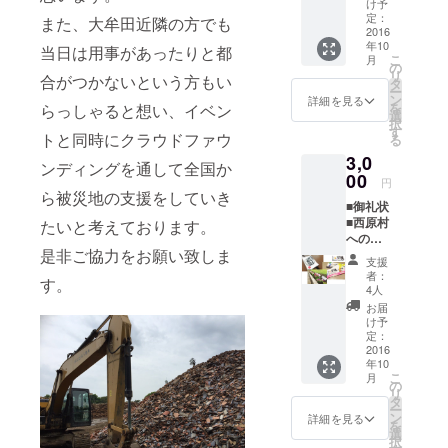
してい
示くだ
け予
ます」
さい。
定：
また、大牟田近隣の方でも
という
2016
┗締
年10
趣旨の
当日は用事があったりと都
め切り
こ
月
広告的
後のご
の
リ
合がつかないという方もい
要
支援に
タ
ー
素を除
関して
ン
詳細を見る
を
らっしゃると想い、イベン
いたデ
は、チ
選
択
ザイン
ケット
す
トと同時にクラウドファウ
る
性の高
は発行
3,0
いポス
せず
ンディングを通して全国か
ターで
00
チ
円
す。 ■
ケット
ら被災地の支援をしていき
■御礼状
イベン
分の費
■西原村
たいと考えております。
トチ
用は支
への花
ケット
援金に
是非ご協力をお願い致しま
支援
┗チ
充てさ
支援
┗「ガ
ケット
せて頂
者：
す。
レキと1
の発行
きま
4人
輪の花
は、
す。
お届
プロ
10/17
け予
ジェク
23:59ま
定：
ト」の
2016
でのお
年10
方々で
申し込
こ
月
お花を
みを
の
リ
植
締
タ
ー
えて頂
め切り
ン
詳細を見る
を
き、ご
としま
選
択
支援頂