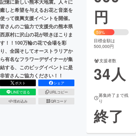
記憶に新しい熊本大地震。人々に
円
癒しと希望を与えるお花と音楽を
まちづくり・地域活性化
使って復興支援イベントを開催。
皆さんのご協力で支援先の熊本県
CAMPFIRE for Social Good
CAMPFIRE Creation
59%
西原村に沢山の花が咲きほこりま
CAMPFIREふるさと納税
machi-ya
コミュニティ
目標金額は
す！！100万輪の花で会場を彩
500,000円
り、全国そしてオーストラリアか
ら有名なフラワーデザイナーが集
支援者数
34
人
結する、このビッグイベントに是
非皆さんご協力ください！！
ポスト
シェア
LINEで送る
URLコピー
募集終了まで残
り
埋め込み
QRコード
終了