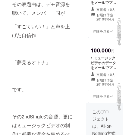
にご負担いただ
をメールでプレ
その表題曲は、デモ音源を
下旬※ご指定でき
きますので、ご
ゼント 2.ミュー
ません。ご了承
支援者：0人
了承下さい。 参
ジックビデオの
聴いて、メンバー一同が
下さい。） ※交
お届け予定：
加メンバー アサ
エンドロールに
こ
通費はご自身で
2019年04月
の
コ 飯干彩華(ぽ
お名前掲載 3.CD
リ
ご負担下さい。
「すごくいい！」と声を上
タ
ち) 一瀬奏都 小
製作時、クレ
ー
5.ミュージック
ン
野田まり
ジットのスペ
詳細を見る
を
ビデオ撮影後の
げた自信作
選
KAZUKI kuma
シャルサンクス
択
打ち上げにご招
す
志桜里 芥子莉紗
にお名前記載 4.
る
待 （撮影予定日
治田陽 橋本悠生
ミュージックビ
3月中旬※ご指定
100,000
春山琴海 ぽん
デオのアンセム
円
できません。ご
yasu 森みづな
パートにレコー
了承下さい。）
1.ミュージック
Run
ディング参加
「夢見るオトナ」
※交通費はご自身
ビデオのデータ
（収録予定日2月
でご負担下さ
をメールでプレ
下旬※ご指定でき
い。
ゼント 2.ミュー
ません。ご了承
支援者：0人
6.UnRealProjec
ジックビデオの
下さい。） ※交
お届け予定：
tスペシャルライ
エンドロールに
こ
通費はご自身で
2019年04月
の
ブDVDをプレゼ
お名前掲載 3.CD
です。
リ
ご負担下さい。
タ
ント ※これまで
製作時、クレ
ー
5.ミュージック
ン
撮影してきた
ジットのスペ
詳細を見る
を
ビデオ撮影後の
選
URPのライブ映
シャルサンクス
択
打ち上げにご招
す
像を厳選、ご支
にお名前記載 4.
る
待 （撮影予定日
援者様ひとりひ
ミュージックビ
このプロ
3月中旬※ご指定
とりへ向けたビ
デオのアンセム
その2ndSingleの音源、更に
できません。ご
ジェクト
デオメッセージ
パートにレコー
了承下さい。）
はミュージックビデオの制
を加えて収録し
ディング参加
は、All-or-
※交通費はご自身
た完全限定版と
（収録予定日2月
でご負担下さ
Nothing方式
作に必要な資金を集めるべ
なります。
下旬※ご指定でき