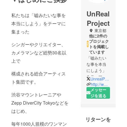
UnReal
私たちは「嘘みたいな事を
Project
本当にしよう」をテーマに
東京都
集まった
他に2件の
プロジェク
シンガーやクリエイター、
トを掲載し
ています
カメラマンなど総勢30名以
「嘘みたい
上で
な事を本当
にしよう」
構成される総合アーティス
をテーマに
UnrealProject
ト集団です。
集まった、
http://www.unrealproject.net/
シンガーや
メッセー
渋谷マウントレーニアや
クリエイ
ジを送る
ター、カメ
Zepp DiverCity Tokyoなどを
ラマンなど
はじめ、
総勢50名以
リターンを
上で構成さ
毎年1000人規模のワンマン
れる日本最