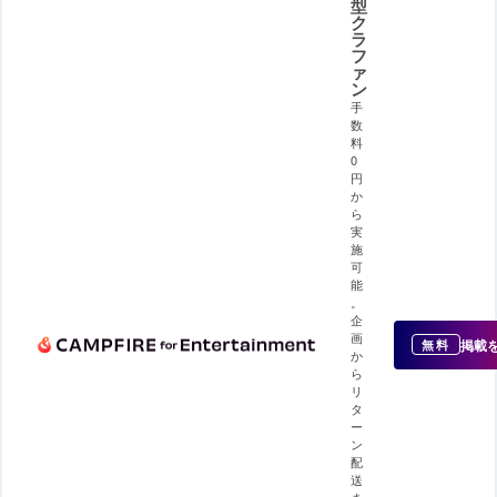
型
ク
ラ
フ
ァ
ン
手
数
料
0
円
か
ら
実
施
可
能
。
企
画
掲載
無料
か
ら
リ
タ
ー
ン
配
送
ま