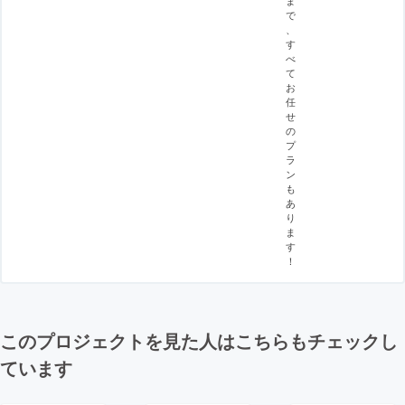
で
、
す
べ
て
お
任
せ
の
プ
ラ
ン
も
あ
り
ま
す
！
このプロジェクトを見た人はこちらもチェックし
ています