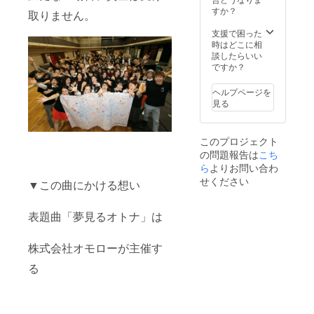
すか？
チームがあなた
取りません。
の為に曲を作っ
支援で困った
てレコーディン
時はどこに相
グいたします。
談したらいい
(曲のイメージや
ですか？
歌詞はご相談の
上、制作となり
ます。) ※歌唱メ
ヘルプページを
ンバーのご要望
見る
もできる限りお
伺いいたします
がご希望に添え
このプロジェクト
ない場合もござ
の問題報告は
こち
います。ご了承
ら
よりお問い合わ
ください。
せください
▼この曲にかける想い
表題曲「夢見るオトナ」は
株式会社オモローが主催す
る