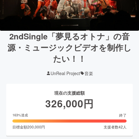
2ndSingle「夢見るオトナ」の音
源・ミュージックビデオを制作し
たい！！
UnReal Project
音楽
現在の支援総額
326,000
円
終了
163
%達成
目標金額
200,000
円
支援者数
42
人