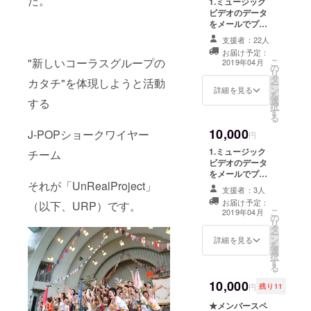
た。
1.ミュージック
いる。
ビデオのデータ
をメールでプレ
ゼント 2.ミュー
支援者：22人
ジックビデオの
お届け予定：
エンドロールに
"新しいコーラスグループの
こ
2019年04月
の
お名前掲載 3.CD
リ
タ
製作時、クレ
カタチ"を体現しようと活動
ー
ン
ジットのスペ
詳細を見る
を
選
シャルサンクス
する
択
す
にお名前記載
る
10,000
J-POPショークワイヤー
円
1.ミュージック
チーム
ビデオのデータ
をメールでプレ
それが「UnRealProject」
ゼント 2.ミュー
支援者：3人
ジックビデオの
お届け予定：
（以下、URP）です。
エンドロールに
こ
2019年04月
の
お名前掲載 3.CD
リ
タ
製作時、クレ
ー
ン
ジットのスペ
詳細を見る
を
選
シャルサンクス
択
す
にお名前記載 4.
る
ミュージックビ
10,000
デオのアンセム
円
残り11
パートにレコー
★メンバースペ
ディング参加