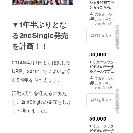
シャル特典プラ
（収録予定日2月
ン★ ※こちらは
下旬※ご指定でき
追加オプション
ません。ご了承
支援者：4人
のため、他のプ
下さい。） ※交
お届け予定：
ランをひとつ以
通費はご自身で
▼1年半ぶりとな
こ
2019年04月
の
上ご支援くださ
ご負担下さい。
リ
タ
い。※ メンバー
る2ndSingle発売
ー
ン
それぞれが考え
詳細を見る
を
選
た「おもてな
択
を計画！！
す
し」をさせてい
る
ただきます。 手
30,000
作りアクセサ
円
リーやご飯。 一
1.ミュージック
2014年4月1日より始動した
緒にお出かけや
ビデオのデータ
スポーツ、お話
URP、2019年でいよいよ活
をメールでプレ
しなど… (時間
ゼント 2.ミュー
制) ご希望のメン
支援者：3人
動5周年を向かえます。
ジックビデオの
バーをご指名く
お届け予定：
エンドロールに
こ
ださい。 (日時な
2019年04月
の
お名前掲載 3.CD
リ
活動5周年を迎えるにあた
どはメッセージ
タ
製作時、クレ
ー
にてご相談の上
ン
ジットのスペ
詳細を見る
り、2ndSingleの発売をしよ
を
決定) ※リターン
選
シャルサンクス
択
内容については
す
にお名前記載 4.
うと考えました。
る
ご指定できませ
ミュージックビ
ん。 また、リ
50,000
デオのアンセム
円
ターンによって
パートにレコー
かかる実費など
1.ミュージック
ディング参加
はご支援者さま
ビデオのデータ
（収録予定日2月