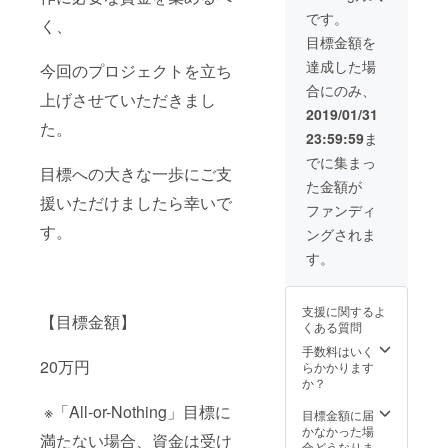
い。
ません。ご了承
です。
く、
6.UnRealProjec
下さい。） ※交
tスペシャルライ
目標金額を
通費はご自身で
ブDVDをプレゼ
ご負担下さい。
達成した場
今回のプロジェクトを立ち
ント ※これまで
5.ミュージック
撮影してきた
合にのみ、
ビデオ撮影後の
上げさせていただきまし
URPのライブ映
打ち上げにご招
2019/01/31
像を厳選、ご支
た。
待 （撮影予定日
援者様ひとりひ
23:59:59
ま
3月中旬※ご指定
とりへ向けたビ
できません。ご
でに集まっ
デオメッセージ
目標への大きな一歩にご支
了承下さい。）
を加えて収録し
た金額が
※交通費はご自身
た完全限定版と
援いただけましたら幸いで
でご負担下さ
ファンディ
なります 7.URP
い。
す。
レッスンにご招
ングされま
6.UnRealProjec
待。あなたのた
tスペシャルライ
す。
めだけに30分ミ
ブDVDをプレゼ
ニライブプレゼ
ント ※これまで
ント。 （日時な
撮影してきた
支援に関するよ
どはメッセージ
【目標金額】
URPのライブ映
くある質問
にてご相談の上
像を厳選、ご支
決定）
手数料はいく
援者様ひとりひ
20万円
らかかります
とりへ向けたビ
か？
デオメッセージ
を加えて収録し
※「All-or-Nothing」目標に
目標金額に届
た完全限定版と
かなかった場
なります。
満たない場合、資金は受け
合どうなりま
7.URPの制作