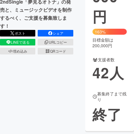
2ndSingle「夢見るオトナ」の発
円
売と、ミュージックビデオを制作
まちづくり・地域活性化
するべく、ご支援を募集致しま
す！
CAMPFIRE for Social Good
CAMPFIRE Creation
163%
ポスト
シェア
CAMPFIREふるさと納税
machi-ya
コミュニティ
目標金額は
LINEで送る
URLコピー
200,000円
埋め込み
QRコード
支援者数
42
人
募集終了まで残
り
終了