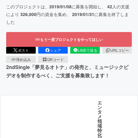
このプロジェクトは、
2019/01/08
に募集を開始し、
42
人の支援
により
326,000
円の資金を集め、
2019/01/31
に募集を終了しま
した
もう一度プロジェクトをやってほしい
ポスト
シェア
LINEで送る
URLコピー
埋め込み
QRコード
2ndSingle「夢見るオトナ」の発売と、ミュージックビ
デオを制作するべく、ご支援を募集致します！
エ
ン
タ
メ
領
域
特
化