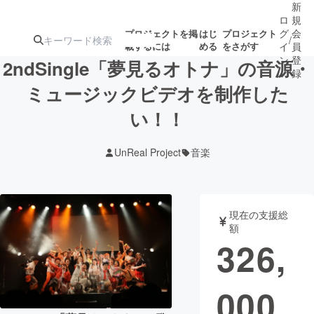
新
ロ
規
グ
会
プロジェクトを掲
はじ
プロジェクト
/
載するには
める
をさがす
イ
員
ン
登
2ndSingle「夢見るオトナ」の音源・
録
ミュージックビデオを制作した
い！！
人気のプロ
注目のリ
注目の新着プロ
募集終了が近いプ
もうすぐ公開
ジェクト
ターン
ジェクト
ロジェクト
されます
UnReal Project
音楽
アート・写真
音楽
現在の支援総
テクノロジー・ガジェット
ゲーム・サ
額
326,
映像・映画
書籍・雑誌
000
ビジネス・起業
チャレンジ