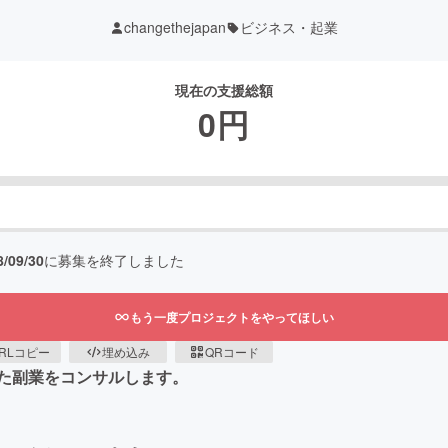
changethejapan
ビジネス・起業
現在の支援総額
0
円
8/09/30
に募集を終了しました
もう一度プロジェクトをやってほしい
RLコピー
埋め込み
QRコード
た副業をコンサルします。