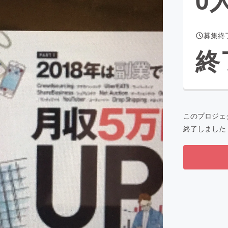
募集終
CAMPFIRE for Social Good
CAMPFIRE Creation
終
CAMPFIREふるさと納税
machi-ya
コミュニティ
このプロジェ
終了しました