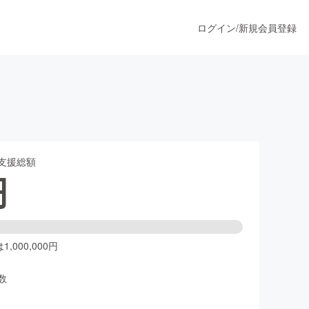
ログイン
/
新規会員登録
うすぐ公開されます
支援総額
プロダクト
円
ファッション
スポーツ
,000,000円
数
ア
ソーシャルグッド
人