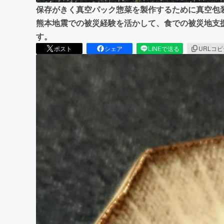
保存がきく真空パック惣菜を製作するために真空包
熊本地震での被災経験を活かして、食での被災地支
す。
ポスト
シェア
LINEで送る
URLコ