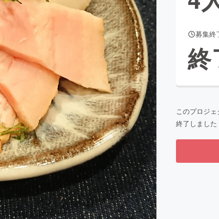
募集終
CAMPFIRE for Social Good
CAMPFIRE Creation
終
CAMPFIREふるさと納税
machi-ya
コミュニティ
このプロジェ
終了しました