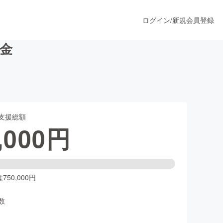
ログイン
/
新規会員登録
金
うすぐ公開されます
支援総額
プロダクト
,000
円
ファッション
スポーツ
50,000円
数
ア
ソーシャルグッド
人