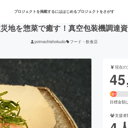
プロジェクトを掲載するには
はじめる
プロジェクトをさがす
被災地を惣菜で癒す！真空包装機調達資
yoimachishokudo
フード・飲食店
注目のリターン
注目の新着プロジェクト
募集終了が近いプロジェクト
も
現在の
音楽
舞台・パフォーマンス
45
ゲーム・サービス開発
フード・飲食店
6%
書籍・雑誌出版
アニメ・漫画
目標金額は7
支援者
チャレンジ
ビューティー・ヘルスケ
4