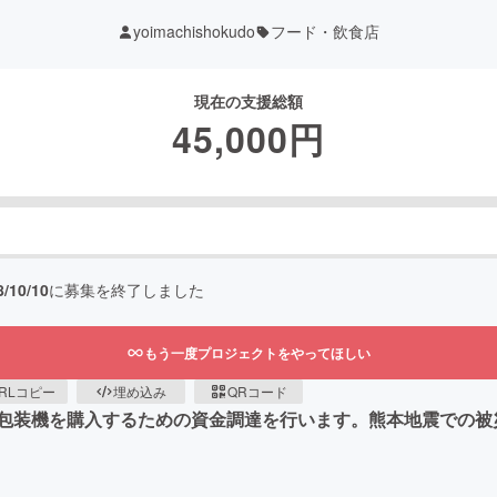
yoimachishokudo
フード・飲食店
現在の支援総額
45,000
円
8/10/10
に募集を終了しました
もう一度プロジェクトをやってほしい
RLコピー
埋め込み
QRコード
包装機を購入するための資金調達を行います。熊本地震での被