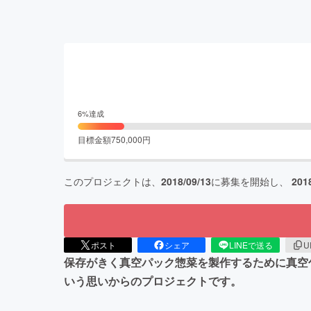
6
%達成
目標金額
750,000
円
このプロジェクトは、
2018/09/13
に募集を開始し、
201
ポスト
シェア
LINEで送る
U
保存がきく真空パック惣菜を製作するために真空
いう思いからのプロジェクトです。