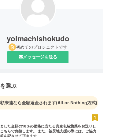
yoimachishokudo
初めてのプロジェクトです
メッセージを送る
を選ぶ
金額未達なら全額返金されます
(All-or-Nothing方式)
ました金額の10％の価格に当たる真空包装惣菜をお送りし
こちらで負担します。 また、被災地支援の際には、ご協力
前を記させて頂きます。