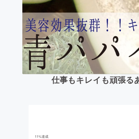
仕事もキレイも頑張る
11
%達成