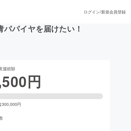
ログイン
/
新規会員登録
青パパイヤを届けたい！
うすぐ公開されます
支援総額
プロダクト
,500
円
ファッション
スポーツ
00,000円
数
ア
ソーシャルグッド
人