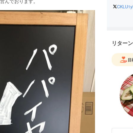
営んでおります。
CKLU1y
リターン
目