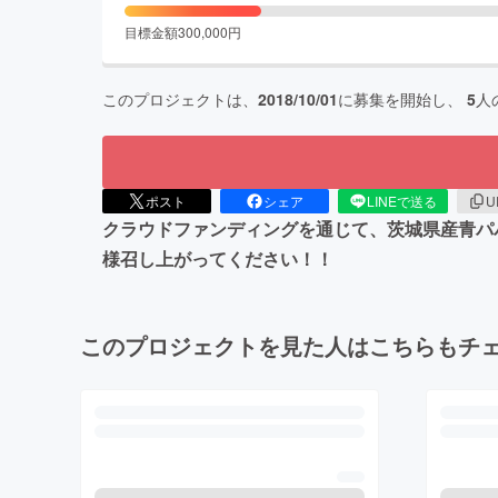
目標金額
300,000
円
このプロジェクトは、
2018/10/01
に募集を開始し、
5
人
ポスト
シェア
LINEで送る
U
クラウドファンディングを通じて、茨城県産青パ
様召し上がってください！！
このプロジェクトを見た人はこちらもチ