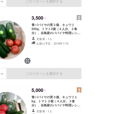
このリターンを選択する
る
3,500
円
青パパイヤの実２個、キュウリ
500g、トマト3個（４人分、２食
分）、谷島家のパパイヤ料理レシ
ピ・マル秘保存メモ
支援者：1人
お届け予定：2018年11月
このリターンを選択する
る
5,000
円
青パパイヤの実３個、キュウリ１
kg、トマト３個（４人分、３食
分）、谷島家のパパイヤ料理レシ
ピ・マル秘保存メモ
支援者：1人