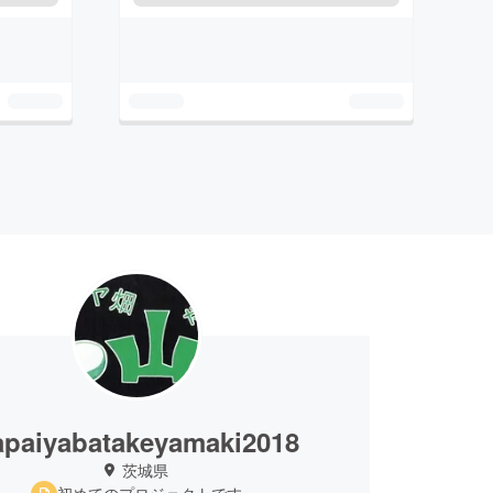
apaiyabatakeyamaki2018
茨城県