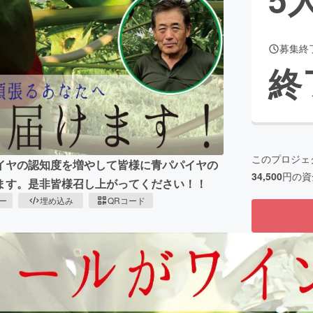
募集終
CAMPFIRE for Social Good
CAMPFIRE Creation
終
CAMPFIREふるさと納税
machi-ya
コミュニティ
このプロジェ
イヤの認知度を増やして皆様に青パパイヤの
34,500
円の資
ます。是非皆様召し上がってください！！
ピー
埋め込み
QRコード