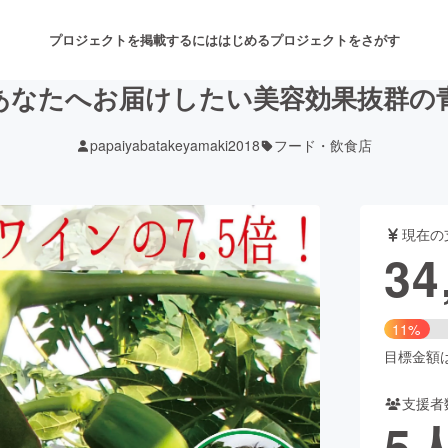
プロジェクトを掲載するには
はじめる
プロジェクトをさがす
あなたへお届けしたい美容効果抜群の
papaiyabatakeyamaki2018
フード・飲食店
注目のリターン
注目の新着プロジェクト
募集終了が近いプロジェクト
も
現在の
音楽
舞台・パフォーマンス
34
ゲーム・サービス開発
フード・飲食店
11%
書籍・雑誌出版
アニメ・漫画
目標金額は3
支援者
チャレンジ
ビューティー・ヘルスケ
5