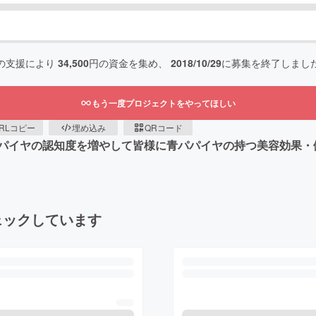
の支援により
34,500
円の資金を集め、
2018/10/29
に募集を終了しまし
もう一度プロジェクトをやってほしい
RLコピー
埋め込み
QRコード
パイヤの認知度を増やして皆様に青パパイヤの持つ美容効果・
ェックしています