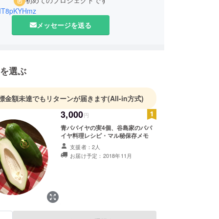
初めてのプロジェクトです
IT8pKYHmz
メッセージを送る
を選ぶ
標金額未達でもリターンが届きます
(All-in方式)
3,000
円
青パパイヤの実4個、谷島家のパパ
イヤ料理レシピ・マル秘保存メモ
支援者：2人
お届け予定：2018年11月