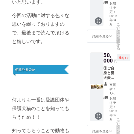
いと思います。
ジタル
ブック
月のア
Sへ掲載
お届
Prizes
フォト
デジタ
ナログ
け予
希望の
！
ブック
ルブッ
定：
または
お名前
今回の活動に対する色々な
内にて
2019
クもし
デジタ
（ニッ
年04
３ヶ月
くはア
ルフォ
クネー
思いを綴っておりますの
こ
月
広告掲
ナログ
の
トブッ
ムなど
リ
載
ブック
タ
クをお
で、最後まで読んで頂ける
も可）
ー
②NeoF
をお選
ン
届け ※
詳細を見る
とフォ
を
amilyサ
と嬉しいです。
びいた
選
掲載者
トブッ
択
イトに
だけま
す
様とご
クのご
る
て３ヶ
す（１
相談の
希望の
50,
月広告
月刊行
もと、
形態
残り19
掲載
000
分） ※
広告掲
（デジ
円
（御社
リター
載号を
タルま
①ご自
名やロ
ンの詳
決定さ
たはア
身と愛
ゴのリ
細内容
せてい
ナロ
犬愛猫
ンクバ
は、本
ただき
グ）を
との
ナー
文をご
たいと
ご記載
支援
ファミ
可） ③
確認く
思いま
者：
くださ
リー
広告掲
ださ
1人
すので
い。
ポート
載月の
い。 ※
お届け
お届
何よりも一番は愛護団体や
Profess
レート
ネオ
支援時
け予
月が前
ional
撮影！
ファミ
定：
に備考
保護犬猫のことを知っても
後する
Bellyda
数々の
2019
リーデ
欄から
可能性
nce
年02
セレブ
らうため！！
ジタル
NeoFa
がござ
Show at
こ
月
のポー
フォト
の
milyサ
いま
a
リ
トレー
ブック
タ
イトの
す。 ※
restaur
ー
知ってもらうことで動物も
ト、有
をお届
ン
SPECIA
詳細を見る
リター
ant by
を