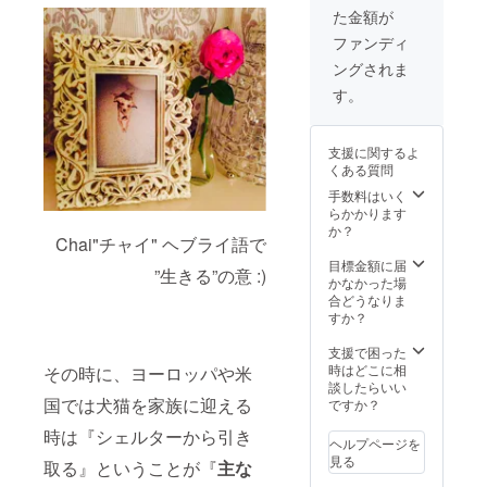
する可
リーデ
す（１
た金額が
能性が
ジタル
月刊行
ござい
フォト
分） 撮
ファンディ
ます。
ブック
影日は
ングされま
※リター
をお届
カメラ
ンの詳
けしま
マンが
す。
細内容
す ※掲
２月に
は、本
載者様
ご指定
文をご
とご相
させて
支援に関するよ
確認く
談のも
頂くい
くある質問
ださ
と、広
くつか
い。 ※
告掲載
の日程
手数料はいく
支援時
号を決
からご
らかかります
に備考
定させ
希望の
か？
Chai"チャイ" ヘブライ語で
欄から
ていた
日時を
NeoFa
だきた
お選び
目標金額に届
”生きる”の意 :)
milyサ
いと思
いただ
かなかった場
イトに
います
きま
合どうなりま
協賛と
のでお
す。 カ
すか？
して掲
届け月
メラマ
載希望
が前後
ンの都
支援で困った
の御社
する可
合によ
時はどこに相
その時に、ヨーロッパや米
名をご
能性が
り撮影
談したらいい
記載く
ござい
国では犬猫を家族に迎える
時期が
ですか？
ださ
ます。
前後す
時は『シェルターから引き
い。
※リター
る可能
ヘルプページを
ンの詳
性もご
見る
取る』ということが『
主な
細内容
ざいま