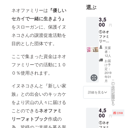
選ぶ
ネオファミリーは
『優しい
セカイで一緒に生きよう』
3,5
00
円
をスローガンに、保護イヌ
①ネオ
ネコさんの譲渡促進活動を
ファミ
リー
目的とした団体です。
フォト
支援
ブック
者：
デジタ
ここで集まった資金はネオ
12人
ルブッ
お届
ファミリーでの活動に１０
クもし
け予
くはア
定：
０％使用されます。
ナログ
2019
年01
ブック
こ
月
を選択
の
イヌネコさんと『新しい家
リ
②NeoF
タ
ー
amilyサ
ン
詳細を見る
族』との出会いのキッカケ
を
イトの
選
択
SPECIA
す
をより沢山の人々に届ける
る
L
4,5
THANK
ことのできる
ネオファミ
残り58
Sへお名
00
円
リーフォトブック
作成の
前ご掲
①ネオ
載 ※リ
為、皆様のご支援を募る形
ファミ
ターン