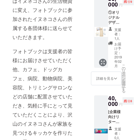
はイヌネコさんの生活物資
残り9
フォト
000
ルブッ
L
円
ブック
クもし
に変え、フォトブックに参
THANK
①オリ
内で御
くはア
Sへ掲載
ジナル
社の
加されたイヌネコさんの所
ナログ
希望の
デザイ
サービ
ブック
お名前
属する各団体様に送らせて
ンお礼
スや
をお選
（ニッ
支援
状 ②ネ
ショッ
びいた
クネー
者：
いただきます。
オファ
プの紹
だけま
1人
ムなど
ミリー
介広告
す（１
も可）
お届
グッズ
１ヶ月
月刊行
け予
とフォ
フォトブックは支援者の皆
[優しい
掲載 ②
定：
分） ※
トブッ
セカイ
2019
御社名
リター
クのご
様にお届けさせていただく
年02
シリー
を
ンの詳
希望の
こ
月
ズ] ギフ
Neofam
の
他、カフェ、ドッグカ
細内容
形態
リ
ト４点
ilyサイ
タ
は、本
（デジ
ー
セット
フェ、病院、動物病院、美
トに協
ン
文をご
詳細を見る
タルま
を
③NeoF
賛とし
選
確認く
たはア
択
容院、トリミングサロンな
amilyサ
て記載
す
ださ
ナロ
る
イトの
（ホー
い。 ※
グ）を
どの店舗に配置させていた
40,
SPECIA
ムペー
支援時
ご記載
残り8
L
000
ジやブ
に備考
くださ
円
だき、気軽に手にとって見
THANK
ログへ
欄から
い。
[企業様
Sへお名
のリン
NeoFa
ていただくことにより、沢
Dog
向けリ
前ご掲
ク貼り
milyサ
Walk
ターン]
載 ④ネ
山のイヌネコさんが家族を
付け
イトの
&Picnic
①ネオ
オファ
可） ③
SPECIA
Event
支援
ファミ
見つけるキッカケを作りた
ミリー
御社広
L
者：
with
リーデ
フォト
告掲載
0人
THANK
Ruffle