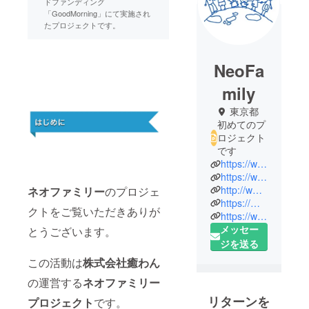
ドファンディング
「GoodMorning」にて実施され
たプロジェクトです。
NeoFa
mily
東京都
初めてのプ
ロジェクト
です
https://www.instagram.com/neofamily_8
https://www.facebook.com/NeoFamily8/
http://www.iyawan8.com
ネオファミリー
のプロジェ
https://mobile.twitter.com/RR5XSoQOt4J9R4V
クトをご覧いただきありが
https://www.youtube.com/channel/UCk6cjiWj5WRGIeuqrZheBDg?view_as=subscriber
メッセー
とうございます。
ジを送る
この活動は
株式会社癒わん
の運営する
ネオファミリー
リターンを
プロジェクト
です。