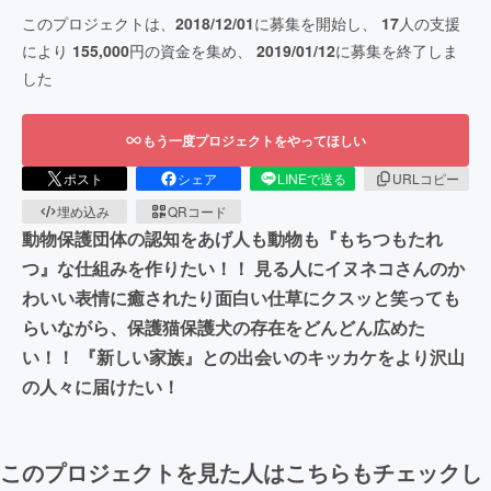
このプロジェクトは、
2018/12/01
に募集を開始し、
17
人の支援
により
155,000
円の資金を集め、
2019/01/12
に募集を終了しま
した
もう一度プロジェクトをやってほしい
ポスト
シェア
LINEで送る
URLコピー
埋め込み
QRコード
動物保護団体の認知をあげ人も動物も『もちつもたれ
つ』な仕組みを作りたい！！ 見る人にイヌネコさんのか
わいい表情に癒されたり面白い仕草にクスッと笑っても
らいながら、保護猫保護犬の存在をどんどん広めた
い！！ 『新しい家族』との出会いのキッカケをより沢山
の人々に届けたい！
このプロジェクトを見た人はこちらもチェックし