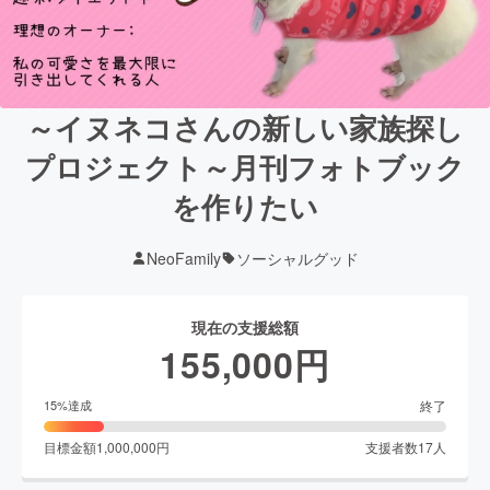
～イヌネコさんの新しい家族探し
プロジェクト～月刊フォトブック
を作りたい
NeoFamily
ソーシャルグッド
現在の支援総額
155,000
円
終了
15
%達成
目標金額
1,000,000
円
支援者数
17
人