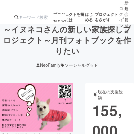
新
ロ
規
グ
会
プロジェクトを掲
はじ
プロジェクト
/
載するには
める
をさがす
イ
員
ン
登
～イヌネコさんの新しい家族探しプ
録
ロジェクト～月刊フォトブックを作
りたい
人気のプロ
注目のリ
注目の新着プロ
募集終了が近いプ
もうすぐ公開
ジェクト
ターン
ジェクト
ロジェクト
されます
NeoFamily
ソーシャルグッド
アート・写真
音楽
現在の支援総
テクノロジー・ガジェット
ゲーム・サ
額
155,
映像・映画
書籍・雑誌
000
ビジネス・起業
チャレンジ