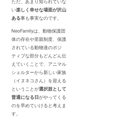
ただ、あまり知られていな
い
楽しく幸せな場面が沢山
ある
事も事実なのです。
NeoFamilyは、動物保護団
体の存在や里親制度、保護
されている動物達のポジ
ティブな部分もどんどん伝
えていくことで、アニマル
シェルターから新しい家族
（イヌネコさん）を迎える
ということが
選択肢と
して
普通になる日
がやってくる
のを早めていけると考えま
す。