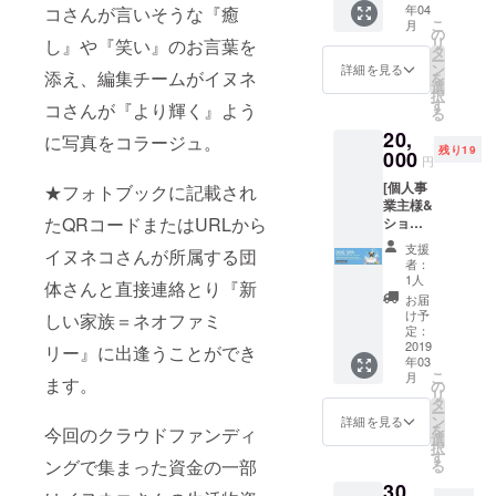
年04
コさんが言いそうな『癒
at芝浦
ワンポ
（デジ
こ
月
ハー
イント
の
タルま
リ
し』や『笑い』のお言葉を
バー海
レッス
タ
たはア
ー
辺のレ
ンあり♪
ン
ナロ
詳細を見る
添え、編集チームがイヌネ
を
ストラ
③NeoF
選
グ）を
択
ン ②
amilyサ
す
ご記載
コさんが『より輝く』よう
る
ビュッ
イトの
くださ
20,
フェ＆
SPECIA
に写真をコラージュ。
い。
残り19
ワンド
000
L
円
リンク
THANK
[個人事
★フォトブックに記載され
付き！
Sへお名
業主様&
ワン
前ご掲
たQRコードまたはURLから
ショッ
ちゃん
載 ※リ
プ様向
OK！
ターン
支援
イヌネコさんが所属する団
けリ
③NeoF
の詳細
者：
ターン]
amilyサ
内容
1人
体さんと直接連絡とり『新
①ネオ
イトの
は、本
お届
ファミ
SPECIA
文をご
け予
しい家族＝ネオファミ
リー
L
定：
確認く
フォト
2019
THANK
リー』に出逢うことができ
ださ
年03
ブッ
Sへお名
い。 ※
こ
月
ます。
クーデ
前ご掲
の
支援時
リ
ジタル
載 ④ネ
タ
に備考
ー
フォト
オファ
ン
欄から
詳細を見る
を
今回のクラウドファンディ
ブック
ミリー
選
NeoFa
択
内&アナ
フォト
す
milyサ
ングで集まった資金の一部
る
ログポ
ブック
イトの
30,
ケット
デジタ
SPECIA