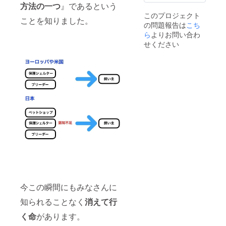
は、本
す。 交
方法の一つ
』であるという
文をご
通費は
このプロジェクト
確認く
ご自身
ことを知りました。
の問題報告は
こち
ださ
のご負
い。 ※
ら
よりお問い合わ
担でお
支援時
願いい
せください
に備考
たしま
欄から
す​ ※リ
NeoFa
ターン
milyサ
の詳細
イトに
内容
協賛と
は、本
して掲
文をご
載希望
確認く
の御社
ださ
名をご
い。 ※
記載く
支援時
ださ
に備考
い。
欄から
NeoFa
milyサ
イトの
SPECIA
今この瞬間にもみなさんに
L
THANK
知られることなく
消えて行
Sへ掲載
希望の
く命
があります。
お名前