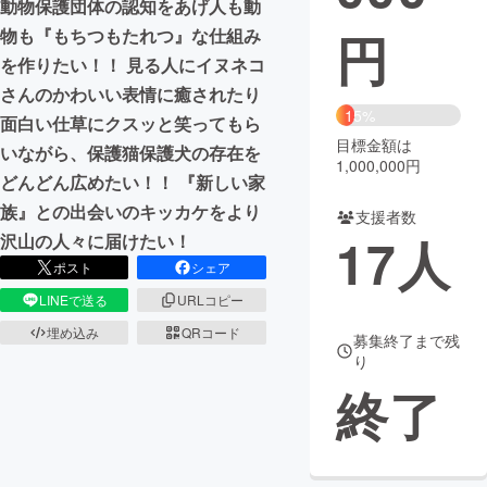
動物保護団体の認知をあげ人も動
円
物も『もちつもたれつ』な仕組み
まちづくり・地域活性化
を作りたい！！ 見る人にイヌネコ
さんのかわいい表情に癒されたり
CAMPFIRE for Social Good
CAMPFIRE Creation
15%
面白い仕草にクスッと笑ってもら
CAMPFIREふるさと納税
machi-ya
コミュニティ
目標金額は
いながら、保護猫保護犬の存在を
1,000,000円
どんどん広めたい！！ 『新しい家
族』との出会いのキッカケをより
支援者数
17
人
沢山の人々に届けたい！
ポスト
シェア
LINEで送る
URLコピー
埋め込み
QRコード
募集終了まで残
り
終了