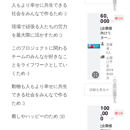
名
けしま
選
L
ンの詳
Shibaur
択
人もより幸せに共生できる
ファッ
す ※掲
す
THANK
細内容
a Habor
る
ション
載者様
Sへ掲載
は、本
(Dinner
社会をみんなで作るため :)
60,
ブラン
とご相
希望の
文をご
&
残り8
ド、大
000
談のも
お名前
確認く
円
1drink
手企業
と、広
（ニッ
現場で頑張る人たちの労力
ださ
include
[企業様
コマー
告掲載
クネー
い。 ※
d) Dogs
向けリ
シャル
号を決
を最大限に活かすため :)
ムなど
支援時
are ok!
ターン]
などの
定させ
も可）
に備考
①ネオ
撮影を
ていた
とフォ
欄から
支援
ファミ
このプロジェクトに関わる
手掛け
だきた
トブッ
者：
NeoFa
リーデ
てきた
いと思
0人
クのご
milyサ
チームのみんなが好きなこ
ジタル
カメラ
います
希望の
お届
イトに
フォト
マン
のでお
け予
形態
協賛と
とをライフワークとしてい
ブック
Cassio
定：
届け月
（デジ
して掲
内にて
2019
Macam
が前後
タルま
載希望
くため :)
年03
６ヶ月
bia氏に
する可
たはア
の御社
こ
月
広告掲
よる撮
の
能性が
ナロ
名と
リ
載
影！ ②
タ
ござい
動物も人もより幸せに共生
グ）を
フォト
ー
②NeoF
ご希望
ン
ます。
詳細を見る
ご記載
ブック
を
amilyサ
の方
できる社会をみんなで作る
選
※リター
くださ
のご希
択
イトに
は、こ
す
ンの詳
い。
望の形
る
ため :)
て６ヶ
ちらで
細内容
Thank
態（デ
100
月広告
のベス
は、本
you
ジタル
掲載
,00
ト
文をご
card &
残り8
または
癒しやハッピーのため :)))
（御社
ショッ
0
確認く
Original
アナロ
円
名やロ
トを
ださ
design
グ）を
ゴのリ
[企業様
NeoFa
い。 ※
gift set
ご記載