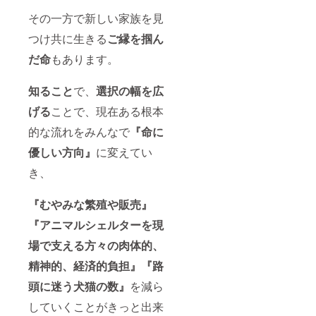
（ニッ
クネー
その一方で新しい家族を見
ムなど
も可）
つけ共に生きる
ご縁を掴ん
とフォ
だ命
もあります。
トブッ
クのご
希望の
知ること
で、
選択の幅を広
形態
（デジ
げる
ことで、現在ある根本
タルま
たはア
的な流れをみんなで
『命に
ナロ
グ）を
優しい方
向』
に変えてい
ご記載
き、
くださ
い。
Profess
『むやみな繁殖や販
売』
ional
portfoli
『
アニマルシェルターを現
o
shootin
場で支える方々の
肉体的、
g for
you and
精
神的、経済的負担』
『路
your
dogs &
頭に迷う犬猫の数』
を減ら
cats by
していくことがきっと出来
Cassio.