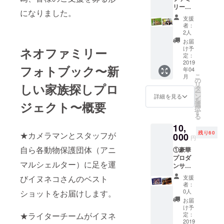
リー
の詳細
になりました。
フォト
内容
支援
ブック
は、本
者：
デジタ
文をご
2人
ルブッ
確認く
お届
クもし
ださ
け予
ネオファミリー
くはア
い。 ※
定：
ナログ
2019
支援時
フォトブック〜新
年04
ブック
に備考
こ
月
を選択
欄から
の
リ
しい家族探しプロ
（１月
NeoFa
タ
ー
刊行
milyサ
ン
詳細を見る
を
分） ②
ジェクト〜
概要
イトの
選
択
代々木
SPECIA
す
る
公園大
L
10,
散歩会
THANK
残り60
★カメラマンとスタッフが
＆ピク
000
Sへ掲載
円
ニック
希望の
自ら各動物保護団体（アニ
①豪華
イベン
お名前
プロダ
トへの
（ニッ
マルシェルター）に足を運
ンサー
ご招
クネー
達によ
待！！
ムなど
びイヌネコさんのベスト
支援
るベ
ラッフ
も可）
者：
リーダ
ル抽選
とフォ
0人
ショットをお届けします。
ンス
会＆
トブッ
お届
ディ
ドッグ
クのご
け予
ナー
★ライターチームがイヌネ
トレー
定：
希望の
ショー
2019
ニング
形態