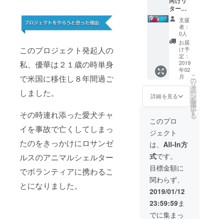
ンクバ
向けリ
milyサ
支援時
(4
くださ
ナー
ターン]
イトに
に備考
items)
い。
可） ③
①ネオ
てご紹
欄から
支援
広告掲
ファミ
介しま
NeoFa
者：
載月の
リーデ
す。
milyサ
0人
ネオ
ジタル
③NeoF
イトに
お届
ファミ
フォト
amilyサ
このプロジェクト発起人の
協賛と
け予
リーデ
ブック
イトの
定：
して掲
ジタル
内にて
2019
私、優華は２１歳の時単身
SPECIA
載希望
年02
フォト
１２ヶ
L
の御社
こ
月
で米国に移住し８年間過ご
ブック
月広告
THANK
の
名をご
リ
をお届
掲載
Sへお名
タ
記載く
しました。
ー
けしま
②NeoF
前ご掲
ン
ださ
詳細を見る
を
す ※掲
amilyサ
載。 ④
選
い。
択
載者様
イトに
ネオ
す
その時連れ添った愛犬チャ
る
とご相
て１
ファミ
このプロ
談のも
２ヶ月
リー
イを事故で亡くしてしまっ
ジェクト
と、広
広告掲
フォト
告掲載
載（御
たのをきっかけにロサンゼ
ブック
は、
All-In方
号を決
社名や
デジタ
式
です。
ルスのアニマルシェルター
定させ
ロゴの
ルブッ
ていた
リンク
クもし
目標金額に
でボランティアに携わるこ
だきた
バナー
くはア
関わらず、
いと思
可） ③
ナログ
とになりました。
います
広告掲
ブック
2019/01/12
のでお
載月の
をお選
23:59:59
ま
届け月
ネオ
びいた
が前後
ファミ
だけま
でに集まっ