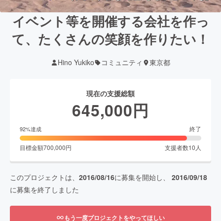
イベント等を開催する会社を作っ
て、たくさんの笑顔を作りたい！
Hino Yukiko
コミュニティ
東京都
現在の支援総額
645,000
円
終了
92
%達成
目標金額
700,000
円
支援者数
10
人
このプロジェクトは、
2016/08/16
に募集を開始し、
2016/09/18
に募集を終了しました
もう一度プロジェクトをやってほしい