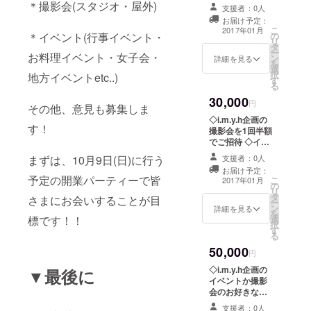
ト ◇イベント内
＊撮影会(スタジオ・屋外)
支援者：0人
容などの案の要
お届け予定：
望可能 実現可能
こ
2017年01月
＊イベント(行事イベント・
の
な限りの要望を
リ
タ
参考にさせて頂
ー
お料理イベント・女子会・
ン
きます。 ◇サイ
詳細を見る
を
選
ン入り写真1枚
択
地方イベントetc..)
す
る
30,000
円
その他、意見も募集しま
◇i.m.y.h企画の
す！
撮影会を1回半額
でご招待 ◇イベ
ント内容などの
まずは、10月9日(日)に行う
支援者：0人
案の要望可能 実
お届け予定：
現可能な限りの
予定の開業パーティーで皆
こ
2017年01月
の
要望を参考にさ
リ
タ
せて頂きます。
さまにお会いすることが目
ー
ン
◇ボイス入り目
詳細を見る
を
標です！！
選
覚まし時計 or サ
択
す
イン入り写真2枚
る
50,000
円
◇i.m.y.h企画の
▼最後に
イベントか撮影
会のお好きな企
画を2つ半額ご招
支援者：0人