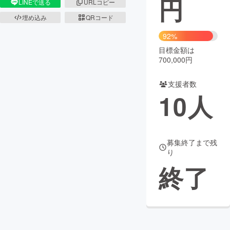
円
LINEで送る
URLコピー
埋め込み
QRコード
まちづくり・地域活性化
92%
目標金額は
CAMPFIRE for Social Good
CAMPFIRE Creation
700,000円
CAMPFIREふるさと納税
machi-ya
コミュニティ
支援者数
10
人
募集終了まで残
り
終了