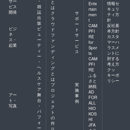
サー
・
と
情報セ
Ente
ビス
雑
は
キュリ
rtain
開発
誌
ク
サ
ティ方
men
出
ラ
ポ
針
t
版
ウ
ー
反社基
CAM
ビジ
ビ
ド
ト
本方針
PFI
ネ
ュ
フ
サ
カスタ
RE
ス・
ー
ァ
ー
マーハ
for
起業
テ
ン
ビ
ラスメ
Spor
ィ
デ
ス
ントに
ts
ー
ィ
対する
CAM
・
ン
考え方
PFI
ヘ
グ
クッ
RE
ル
と
キーポ
ふる
ス
は
リシー
さと
ケ
プ
実
納税
ア
ロ
施
AD
アー
舞
ジ
事
FOR
ト・
台
ェ
例
ALL
写真
・
ク
HIO
パ
ト
KOS
フ
の
HI
ォ
作
JFA
ー
り