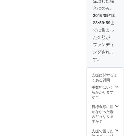
能 実現可能な限
達成した場
の入ったグッズ
りの要望を参考
をプレゼントし
合にのみ、
にさせて頂きま
ます。 ◇2017年
す。 ◇クッショ
2016/09/18
プチカレンダー
ン、Tシャツいず
◇ボイス入り目
23:59:59
ま
れかをプレゼン
覚まし時計 ◇サ
ト Partee(グッ
でに集まっ
イン入り写真2枚
ズ作成アプリ)に
た金額が
掲載されている
写真を選んでい
ファンディ
ただき、そのお
ングされま
写真の入った
グッズをプレゼ
す。
ントします。
◇2017年プチカ
レンダー ◇ボイ
支援に関するよ
ス入り目覚まし
くある質問
時計 ◇サイン入
手数料はいく
り写真2枚
らかかります
か？
目標金額に届
かなかった場
合どうなりま
すか？
支援で困った
時はどこに相