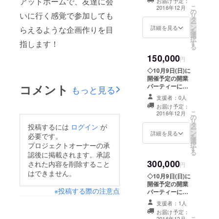
アットホームで、友達に会
お届け予定：
日改めてご連絡
り目覚まし時計
こ
2016年12月
の
します。
◇サイン入り写
いに行く感覚で参加しても
リ
タ
◇i.m.y.h企画の
真2枚
ー
ン
イベントや撮影
詳細を見る
らえるような企画作りを目
を
選
会等お好きな企
択
指します！
す
画2つまで半額ご
る
招待 (撮影会は1
150,000
日1枠利用可) ◇
円
イベント内容な
◇10月9日(日)に
どの案の要望可
開催予定の開業
能 実現可能な限
コメント
パーティーに半
もっと見る
りの要望を参考
額でご招待 場
にさせて頂きま
支援者：0人
所、時間等は後
す。 ◇2017年プ
お届け予定：
日改めてご連絡
こ
チカレンダー ◇
2016年12月
の
します。
リ
ボイス入り目覚
タ
◇i.m.y.h企画の
投稿するには
ログイン
が
ー
まし時計 ◇サイ
ン
イベントや撮影
詳細を見る
必要です。
を
ン入り写真2枚
選
会等お好きな企
択
プロジェクトオーナーの承
す
画2つを半額ご招
る
認後に掲載されます。承認
待 (撮影会は1日
300,000
された内容を削除すること
1枠利用可) ◇イ
円
ベント内容など
はできません。
◇10月9日(日)に
の案の要望可能
開催予定の開業
実現可能な限り
※投稿する際の注意点
パーティーにご
の要望を参考に
招待 場所、時間
させて頂きま
支援者：1人
等は後日改めて
す。 ◇2017年プ
お届け予定：
ご連絡します。
こ
2016年12月