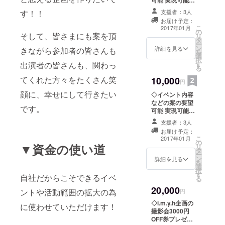
樹子のぴの
可能 実現可能な
限りの要望を参
ルーム」
す！！
支援者：3人
考にさせて頂き
お届け予定：
《お問合
ます。 ◇サイン
こ
2017年01月
の
入り写真1枚
せ》
そして、皆さまにも案を頂
リ
タ
ー
h11y.y07h.p
ン
詳細を見る
きながら参加者の皆さんも
を
nc@gmail.co
選
択
出演者の皆さんも、関わっ
す
m
る
てくれた方々をたくさん笑
10,000
円
顔に、幸せにして行きたい
◇イベント内容
などの案の要望
です。
可能 実現可能な
限りの要望を参
支援者：3人
考にさせて頂き
お届け予定：
ます。 ◇サイン
こ
2017年01月
の
入り写真2枚
▼資金の使い道
リ
タ
ー
ン
詳細を見る
を
選
択
す
自社だからこそできるイベ
る
20,000
ントや活動範囲の拡大の為
円
◇i.m.y.h企画の
に使わせていただけます！
撮影会3000円
OFF券プレゼン