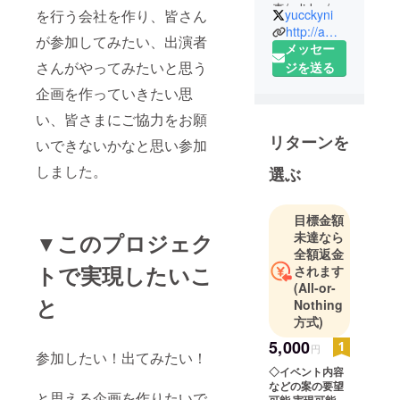
真/adidas/餃
を行う会社を作り、皆さん
yucckyni
子部♡ 《舞
http://ameblo.jp/yuccky-2907/
が参加してみたい、出演者
台》◇「エ
メッセー
さんがやってみたいと思う
ドガワボト
ジを送る
ルコー
企画を作っていきたい思
ヒー」
い、皆さまにご協力をお願
8/26〜
リターンを
いできないかなと思い参加
28《グラ☆
スタ!》
しました。
選ぶ
◇8/31 ナイ
ト撮影会
目標金額
《その他》
▼このプロジェク
未達なら
◇アメス
全額返金
テージ「ぴ
トで実現したいこ
されます
のこの山」
(All-or-
と
8/22 ◇山さ
Nothing
方式)
んぽハイキ
ング
5,000
円
参加したい！出てみたい！
◇SHOWRO
◇イベント内容
OM「妃野由
などの案の要望
と思える企画を作りたいで