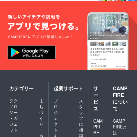
カテゴリー
起案サポート
サ
CAMP
ー
FIRE
テク
ま
プ
ス
ビ
につい
ノロ
ち
ロ
タ
ス
て
ジー
づ
ジ
ッ
・ガ
く
ェ
フ
CAM
CAMP
ジェ
り
ク
に
PFI
FIREと
ット
・
ト
相
RE
は
地
を
談