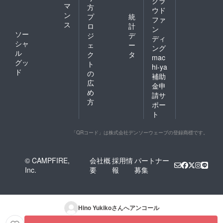
クラ
マ
方
ウド
ン
プ
統
ファ
ス
ロ
計
ン
ソー
ジ
デ
ディ
シャ
ェ
ー
ング
ル
ク
タ
mac
グッ
ト
hi-ya
ド
の
補助
広
金申
め
請サ
方
ポー
ト
「QRコード」は株式会社デンソーウェーブの登録商標です。
© CAMPFIRE,
会社概
採用情
パートナー
Inc.
要
報
募集
Hino Yukiko
さんへアンコール