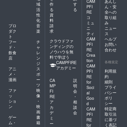
CAM
あんし
域
作
す
PFI
ん・安
活
る
る
RE
全への
性
資
コ
取り組
化
料
ミュ
み
プロ
音
請
ニ
ニュー
ダク
楽
求
ティ
ス
ト
CAM
ヘルプ
クラウドファ
フー
チ
PFI
お問い
ンディングの
ド・
ャ
RE
合わせ
ノウハウを無
飲食
レ
Crea
料で学ぼう
店
ン
tion
各種規定
CAMPFIRE
ジ
CAM
アカデミー
アニ
ス
利用規
PFI
メ・
ポ
約
RE
漫画
ー
CA
説
細則
for
ツ
MP
明
プライ
Soci
ファ
映
FI
会
バシー
al
ッ
像
RE
・
ポリ
Goo
ショ
・
ア
相
シー
d
ン
映
カ
談
特定商
CAM
画
デ
会
取引法
PFI
ゲー
書
ミ
に基づ
RE
ム・
籍
ー
く表記
for