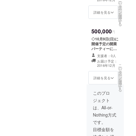
チカレンダー ◇
の
◇i.m.y.h企画の
リ
ボイス入り目覚
タ
撮影会を撮影会
ー
まし時計 ◇サイ
ン
を1回ご招待
詳細を見る
を
ン入り写真2枚
選
◇i.m.y.h企画の
択
す
イベントや撮影
る
会等を半額ご招
500,000
待 お好きな企画
円
3つまで半額 (撮
◇10月9日(日)に
影会は1日1枠利
開催予定の開業
用可) ◇i.m.y.h企
パーティーにご
画のイベントや
招待 場所、時間
撮影会等を優先
支援者：0人
等は後日改めて
的にご案内 ◇イ
お届け予定：
ご連絡します。
こ
ベント内容など
2016年12月
の
◇i.m.y.h企画の
リ
の案の要望可能
タ
撮影会2枠プレゼ
ー
実現可能な限り
ン
ント ◇i.m.y.h企
詳細を見る
を
の要望を参考に
選
画のイベントや
択
させて頂きま
す
撮影会等を半額
る
す。 ◇タオル、
ご招待 お好きな
このプロ
トートバッグ、
企画5つまで半額
iPhoneケースい
ジェクト
(撮影会は1日1枠
ずれかをプレゼ
利用可) ◇i.m.y.h
は、All-or-
ント
企画のイベント
Partee(グッズ作
Nothing方式
や撮影会等を優
成アプリ)に掲載
先的にご案内 ◇
です。
されている写真
イベント内容な
を選んでいただ
目標金額を
どの案の要望可
き、そのお写真