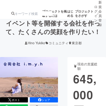
新
ロ
規
グ
会
プロジェクトを掲
はじ
プロジェクト
/
載するには
める
をさがす
イ
員
ン
登
イベント等を開催する会社を作っ
録
て、たくさんの笑顔を作りたい！
人気のプロ
注目のリ
注目の新着プロ
募集終了が近いプ
もうすぐ公開
Hino Yukiko
コミュニティ
東京都
ジェクト
ターン
ジェクト
ロジェクト
されます
アート・写真
音楽
現在の支援総
額
645,
テクノロジー・ガジェット
ゲーム・サ
000
映像・映画
書籍・雑誌
ポスト
シェア
ビジネス・起業
チャレンジ