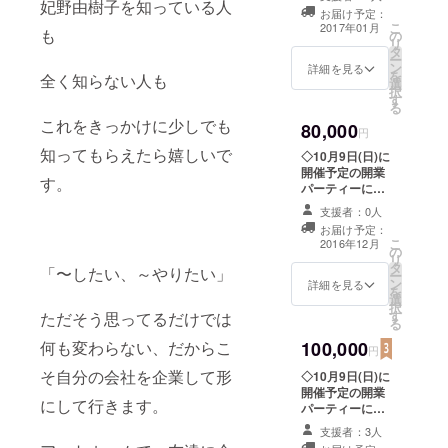
妃野由樹子を知っている人
待 ◇イベント内
お届け予定：
容などの案の要
こ
2017年01月
も
の
望可能 実現可能
リ
タ
な限りの要望を
ー
ン
参考にさせて頂
詳細を見る
を
全く知らない人も
選
きます。 ◇ボイ
択
す
ス入り目覚まし
る
時計 or サイン入
これをきっかけに少しでも
80,000
り写真2枚
円
知ってもらえたら嬉しいで
◇10月9日(日)に
開催予定の開業
す。
パーティーに半
額でご招待 場
支援者：0人
所、時間等は後
お届け予定：
日改めてご連絡
こ
2016年12月
の
します。
リ
タ
◇i.m.y.h企画の
「〜したい、～やりたい」
ー
ン
イベントや撮影
詳細を見る
を
選
会等お好きな企
択
す
ただそう思ってるだけでは
画を1つ半額ご招
る
待 ◇イベント内
何も変わらない、だからこ
100,000
容などの案の要
円
望可能 実現可能
そ自分の会社を企業して形
◇10月9日(日)に
な限りの要望を
開催予定の開業
参考にさせて頂
にして行きます。
パーティーに半
きます。 ◇2017
額でご招待 場
年プチカレン
支援者：3人
所、時間等は後
ダー ◇ボイス入