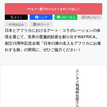
もう一度プロジェクトをやってほしい
ポスト
シェア
LINEで送る
URLコピー
埋め込み
QRコード
日本とアフリカにおけるアート・コラボレーションの体
現を通じて、世界の普遍的財産を創り出すWAFRICA。
創立10周年記念企画「日本の漆の名人をアフリカにお連
れする旅」の実現に、ぜひご協力ください！
エ
ン
タ
メ
領
域
特
化
型
ク
ラ