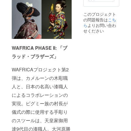
し、お
届けし
ます。
このプロジェクト
（身長
の問題報告は
こち
をお知
らせく
ら
よりお問い合わ
ださ
せください
い）
WAFRICA PHASE II: 「ブ
ラッド・ブラザーズ」
WAFRICAプロジェクト第2
弾は、カメルーンの木彫職
人と、日本の名高い漆職人
によるコラボレーションの
実現。ピグミー族の村長が
儀式の際に使用する手彫り
のスツールは、天皇家御用
達9代目の漆職人、大河原勝