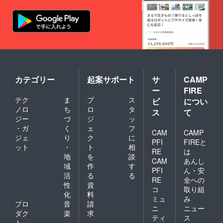
カテゴリー
起案サポート
サ
CAMP
ー
FIRE
テク
ま
プ
ス
ビ
につい
ノロ
ち
ロ
タ
ス
て
ジー
づ
ジ
ッ
・ガ
く
ェ
フ
CAM
CAMP
ジェ
り
ク
に
PFI
FIREと
ット
・
ト
相
RE
は
地
を
談
CAM
あんし
域
作
す
PFI
ん・安
活
る
る
RE
全への
性
資
コ
取り組
化
料
ミュ
み
プロ
音
請
ニ
ニュー
ダク
楽
求
ティ
ス
ト