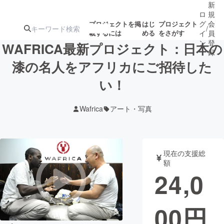
新
ロ
規
グ
会
プロジェクトを掲
はじ
プロジェクト
/
載するには
める
をさがす
イ
員
ン
登
WAFRICA最新プロジェクト：日本の
録
漆の名人をアフリカにご招待した
い！
人気のプロ
注目のリ
注目の新着プロ
募集終了が近いプ
もうすぐ公開
ジェクト
ターン
ジェクト
ロジェクト
されます
Wafrica
アート・写真
アート・写真
音楽
現在の支援総
テクノロジー・ガジェット
ゲーム・サ
額
24,0
映像・映画
書籍・雑誌
00
円
ビジネス・起業
チャレンジ