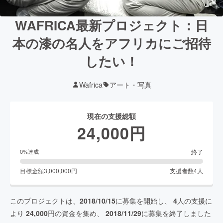
WAFRICA最新プロジェクト：日
本の漆の名人をアフリカにご招待
したい！
Wafrica
アート・写真
現在の支援総額
24,000
円
終了
0
%達成
目標金額
3,000,000
円
支援者数
4
人
このプロジェクトは、
2018/10/15
に募集を開始し、
4
人の支援に
より
24,000
円の資金を集め、
2018/11/29
に募集を終了しました