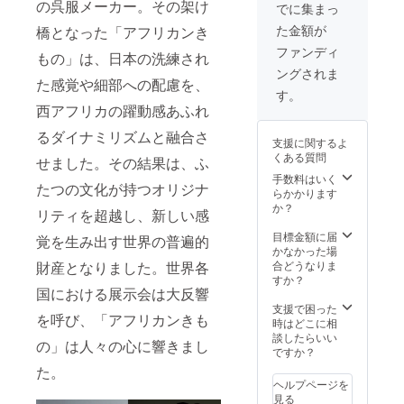
リカの
の呉服メーカー。その架け
でに集まっ
手織り
た金額が
橋となった「アフリカンき
生地か
ら作ら
ファンディ
もの」は、日本の洗練され
れる一
ングされま
点物
た感覚や細部への配慮を、
は、美
す。
術品な
西アフリカの躍動感あふれ
みのク
オリ
るダイナミリズムと融合さ
支援に関するよ
ティ。
くある質問
せました。その結果は、ふ
WAFRI
CA創立
手数料はいく
たつの文化が持つオリジナ
者セル
らかかります
ジュの
か？
リティを超越し、新しい感
インス
ピレー
目標金額に届
覚を生み出す世界の普遍的
ション
かなかった場
により
合どうなりま
財産となりました。世界各
セレク
すか？
トした
国における展示会は大反響
生地と
支援で困った
を呼び、「アフリカンきも
形で、
時はどこに相
あなた
談したらいい
の」は人々の心に響きまし
オリジ
ですか？
ナルの
た。
着物を
ヘルプページを
お作り
見る