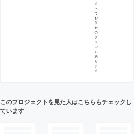
す
べ
て
お
任
せ
の
プ
ラ
ン
も
あ
り
ま
す
！
このプロジェクトを見た人はこちらもチェックし
ています