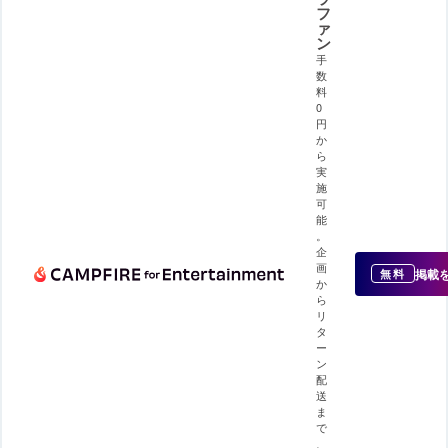
フ
ァ
ン
手
数
料
0
円
か
ら
実
施
可
能
。
企
画
掲載
無料
か
ら
リ
タ
ー
ン
配
送
ま
で
、