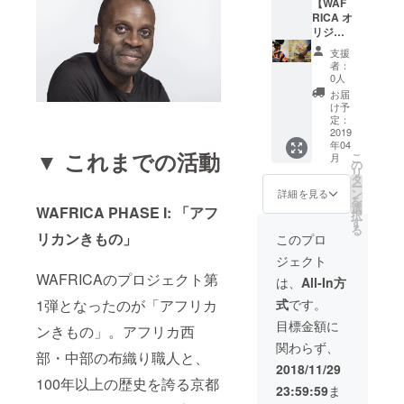
ます。
【WAF
2019年
RICA オ
春予
リジナ
定、場
ル「ア
支援
所：都
フリカ
者：
内
ンきも
0人
の」
お届
（100万
け予
円相
定：
当）】
2019
年04
2017年
▼ これまでの活動
こ
月
カンヌ
の
リ
映画祭
タ
ー
で女優
ン
詳細を見る
を
ビクト
選
WAFRICA PHASE I: 「アフ
択
リア・
す
る
アブリ
リカンきもの」
このプロ
ルが
ジェクト
レッド
カー
WAFRICAのプロジェクト第
は、
All-In方
ペット
式
です。
1弾となったのが「アフリカ
で披露
した
目標金額に
ンきもの」。アフリカ西
「アフ
関わらず、
リカン
部・中部の布織り職人と、
きも
2018/11/29
の」。
100年以上の歴史を誇る京都
23:59:59
ま
西アフ