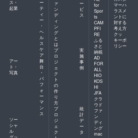
ス・
ー
ァ
ー
マーハ
for
起業
テ
ン
ビ
ラスメ
Spor
ィ
デ
ス
ントに
ts
ー
ィ
対する
CAM
・
ン
考え方
PFI
ヘ
グ
クッ
RE
ル
と
キーポ
ふる
ス
は
リシー
さと
ケ
プ
実
納税
ア
ロ
施
AD
アー
舞
ジ
事
FOR
ト・
台
ェ
例
ALL
写真
・
ク
HIO
パ
ト
KOS
フ
の
HI
ォ
作
JFA
ー
り
クラ
マ
方
ウド
ン
プ
統
ファ
ス
ロ
計
ン
ソー
ジ
デ
ディ
シャ
ェ
ー
ング
ル
ク
タ
mac
グッ
ト