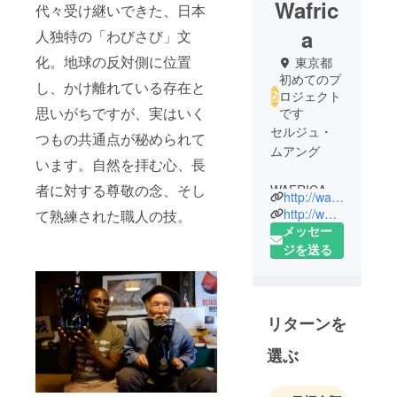
Wafric
代々受け継いできた、日本
a
人独特の「わびさび」文
化。地球の反対側に位置
東京都
初めてのプ
し、かけ離れている存在と
ロジェクト
思いがちですが、実はいく
です
セルジュ・
つもの共通点が秘められて
ムアング
います。自然を拝む心、長
者に対する尊敬の念、そし
WAFRICA創
http://wafrica.jp/
立者。デザ
http://www.facebook.com/wafrica.kimono
て熟練された職人の技。
イナー、
メッセー
TEDフェ
ジを送る
ロー。
リターンを
選ぶ