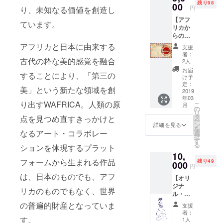
残り98
00
円
り、未知なる価値を創造し
【アフ
ています。
リカか
らの絵
葉書 】
アフリカと日本に由来する
支援
カメ
者：
ルーン
古代の粋な美的感覚を融合
2人
より、
お届
することにより、「第三の
手書き
け予
の絵葉
定：
美」という新たな領域を創
書をお
2019
年03
送りし
り出すWAFRICA。人類の原
こ
月
ます。
の
リ
タ
点を見つめ直すきっかけと
ー
ン
詳細を見る
を
なるアート・コラボレー
選
択
す
る
ションを体現するプラット
10,
フォームから生まれる作品
残り49
000
円
は、日本のものでも、アフ
【オリ
ジナ
リカのものでもなく、世界
ル・ス
ケッチ
の普遍的財産となっていま
支援
（サイ
者：
ン入
す。
1人