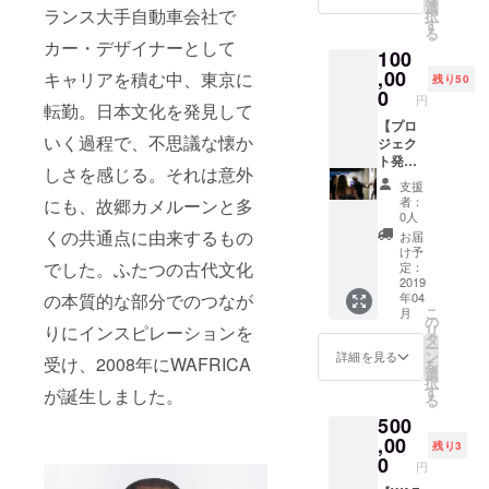
ます。
選
ランス大手自動車会社で
択
す
る
カー・デザイナーとして
100
,00
キャリアを積む中、東京に
残り50
0
円
転勤。日本文化を発見して
【プロ
いく過程で、不思議な懐か
ジェク
ト発表
しさを感じる。それは意外
会＋セ
支援
ルジュ
者：
にも、故郷カメルーンと多
との交
0人
流イベ
くの共通点に由来するもの
お届
ントへ
け予
のご招
でした。ふたつの古代文化
定：
待】 帰
2019
年04
の本質的な部分でのつなが
国後、
こ
月
プロ
の
リ
りにインスピレーションを
ジェク
タ
ー
ト発表
ン
詳細を見る
受け、2008年にWAFRICA
を
会およ
選
択
びセル
す
が誕生しました。
る
ジュと
500
の交流
イベン
,00
残り3
トにご
0
円
招待し