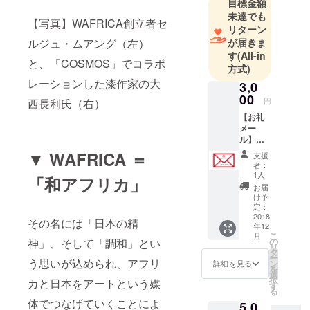
目標金額
未達でも
【写真】WAFRICA創立者セ
リターン
が届きま
ルジュ・ムアング（左）
す
(All-in
と、「COSMOS」でコラボ
方式)
レーションした漆作家の大
3,0
00
円
西長利氏（右）
【お礼
メー
ル】
WAFRI
▼ WAFRICA ＝
支援
CA創立
者：
者セル
1人
「和アフリカ」
ジュよ
お届
り、手
け予
書きイ
定：
ラスト
2018
その名には「日本の精
年12
付きの
こ
月
お礼
の
神」、そして「調和」とい
リ
メール
タ
ー
をお送
う思いが込められ、アフリ
ン
詳細を見る
を
りしま
選
択
カと日本をアートという媒
す。
す
る
体でつなげていくことによ
5,0