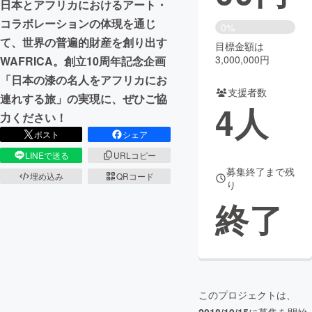
日本とアフリカにおけるアート・
コラボレーションの体現を通じ
まちづくり・地域活性化
0%
て、世界の普遍的財産を創り出す
目標金額は
3,000,000円
WAFRICA。創立10周年記念企画
CAMPFIRE for Social Good
CAMPFIRE Creation
「日本の漆の名人をアフリカにお
CAMPFIREふるさと納税
machi-ya
コミュニティ
支援者数
連れする旅」の実現に、ぜひご協
4
人
力ください！
ポスト
シェア
LINEで送る
URLコピー
募集終了まで残
埋め込み
QRコード
り
終了
このプロジェクトは、