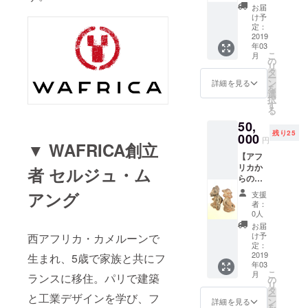
り）】
お届
WAFRI
け予
CA創立
定：
者セル
2019
年03
ジュが
こ
月
旅行中
の
リ
に描
タ
ー
く、現
ン
詳細を見る
を
地の風
選
択
景や
す
る
人々の
50,
オリジ
残り25
ナル・
000
円
▼ WAFRICA創立
スケッ
【アフ
チ（A4
リカか
サイ
者 セルジュ・ム
らのお
ズ）を
土産】
お送り
アング
支援
カメ
しま
者：
ルーン
す。
0人
から、
お届
木彫り
け予
西アフリカ・カメルーンで
や手織
定：
りの生
2019
生まれ、5歳で家族と共にフ
年03
地など
こ
月
ランスに移住。パリで建築
のお土
の
リ
産をお
タ
ー
と工業デザインを学び、フ
送りし
ン
詳細を見る
を