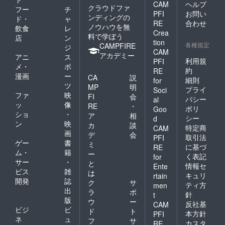
CAM
ヘルプ
クラウドファ
フー
チ
PFI
お問い
ンディングの
ド・
ャ
RE
合わせ
ノウハウを無
飲食
レ
Crea
料で学ぼう
店
ン
tion
各種規定
CAMPFIRE
ジ
CAM
アカデミー
アニ
ス
利用規
PFI
メ・
ポ
約
RE
漫画
ー
CA
説
細則
for
ツ
MP
明
プライ
Soci
ファ
映
FI
会
バシー
al
ッ
像
RE
・
ポリ
Goo
ショ
・
ア
相
シー
d
ン
映
カ
談
特定商
CAM
画
デ
会
取引法
PFI
ゲー
書
ミ
に基づ
RE
ム・
籍
ー
く表記
for
サー
・
と
情報セ
Ente
ビス
雑
は
キュリ
rtain
開発
誌
ク
サ
ティ方
men
出
ラ
ポ
針
t
版
ウ
ー
反社基
CAM
ビジ
ビ
ド
ト
本方針
PFI
ネ
ュ
フ
サ
カスタ
RE