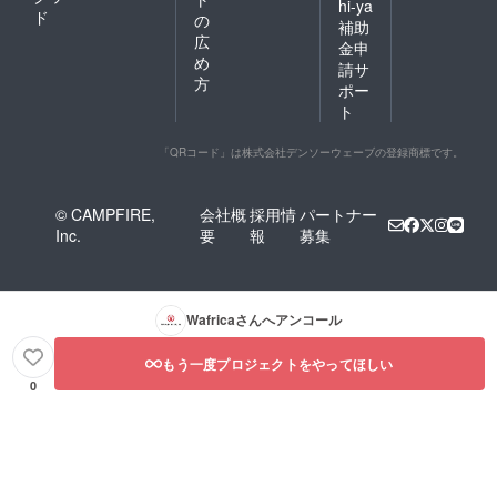
hi-ya
ド
の
補助
広
金申
め
請サ
方
ポー
ト
「QRコード」は株式会社デンソーウェーブの登録商標です。
© CAMPFIRE,
会社概
採用情
パートナー
Inc.
要
報
募集
Wafrica
さんへアンコール
もう一度プロジェクトをやってほしい
0