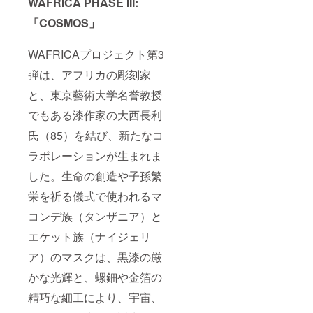
WAFRICA PHASE III:
「COSMOS」
WAFRICAプロジェクト第3
弾は、アフリカの彫刻家
と、東京藝術大学名誉教授
でもある漆作家の大西長利
氏（85）を結び、新たなコ
ラボレーションが生まれま
した。生命の創造や子孫繁
栄を祈る儀式で使われるマ
コンデ族（タンザニア）と
エケット族（ナイジェリ
ア）のマスクは、黒漆の厳
かな光輝と、螺鈿や金箔の
精巧な細工により、宇宙、