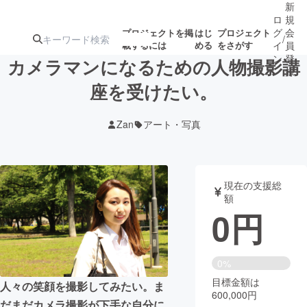
新
ロ
規
グ
会
プロジェクトを掲
はじ
プロジェクト
/
載するには
める
をさがす
イ
員
ン
登
カメラマンになるための人物撮影講
録
座を受けたい。
人気のプロ
注目のリ
注目の新着プロ
募集終了が近いプ
もうすぐ公開
Zan
アート・写真
ジェクト
ターン
ジェクト
ロジェクト
されます
アート・写真
音楽
現在の支援総
額
0
円
テクノロジー・ガジェット
ゲーム・サ
映像・映画
書籍・雑誌
0%
目標金額は
人々の笑顔を撮影してみたい。ま
600,000円
ビジネス・起業
チャレンジ
だまだカメラ撮影が下手な自分に