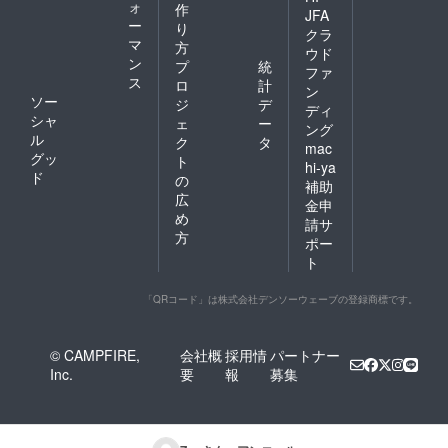
ォ
作
JFA
ー
り
クラ
マ
方
ウド
ン
プ
統
ファ
ス
ロ
計
ン
ソー
ジ
デ
ディ
シャ
ェ
ー
ング
ル
ク
タ
mac
グッ
ト
hi-ya
ド
の
補助
広
金申
め
請サ
方
ポー
ト
「QRコード」は株式会社デンソーウェーブの登録商標です。
© CAMPFIRE,
会社概
採用情
パートナー
Inc.
要
報
募集