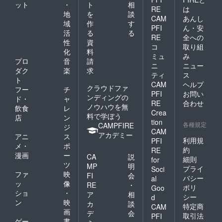
ット
・
ト
相
RE
は
地
を
談
CAM
あんし
域
作
す
PFI
ん・安
活
る
る
RE
全への
性
資
コ
取り組
化
料
ミュ
み
プロ
音
請
ニ
ニュー
ダク
楽
求
ティ
ス
ト
CAM
ヘルプ
クラウドファ
フー
チ
PFI
お問い
ンディングの
ド・
ャ
RE
合わせ
ノウハウを無
飲食
レ
Crea
料で学ぼう
店
ン
tion
各種規定
CAMPFIRE
ジ
CAM
アカデミー
アニ
ス
利用規
PFI
メ・
ポ
約
RE
漫画
ー
CA
説
細則
for
ツ
MP
明
プライ
Soci
ファ
映
FI
会
バシー
al
ッ
像
RE
・
ポリ
Goo
ショ
・
ア
相
シー
d
ン
映
カ
談
特定商
CAM
画
デ
会
取引法
PFI
ゲー
書