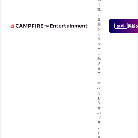
可
能
。
企
画
掲載
無料
か
ら
リ
タ
ー
ン
配
送
ま
で
、
す
べ
て
お
任
せ
の
プ
ラ
ン
も
あ