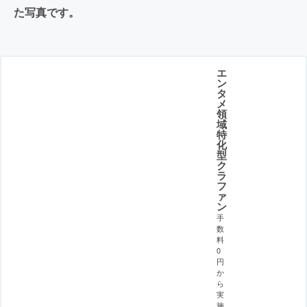
た写真です。
エ
ン
タ
メ
領
域
特
化
型
ク
ラ
フ
ァ
ン
手
数
料
0
円
か
ら
実
施