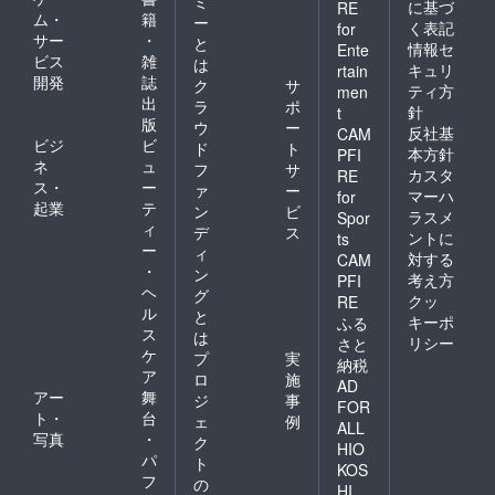
ミ
に基づ
RE
ム・
籍
ー
く表記
for
サー
・
と
情報セ
Ente
ビス
雑
は
キュリ
rtain
開発
誌
ク
サ
ティ方
men
出
ラ
ポ
針
t
版
ウ
ー
反社基
CAM
ビジ
ビ
ド
ト
本方針
PFI
ネ
ュ
フ
サ
カスタ
RE
ス・
ー
ァ
ー
マーハ
for
起業
テ
ン
ビ
ラスメ
Spor
ィ
デ
ス
ントに
ts
ー
ィ
対する
CAM
・
ン
考え方
PFI
ヘ
グ
クッ
RE
ル
と
キーポ
ふる
ス
は
リシー
さと
ケ
プ
実
納税
ア
ロ
施
AD
アー
舞
ジ
事
FOR
ト・
台
ェ
例
ALL
写真
・
ク
HIO
パ
ト
KOS
フ
の
HI