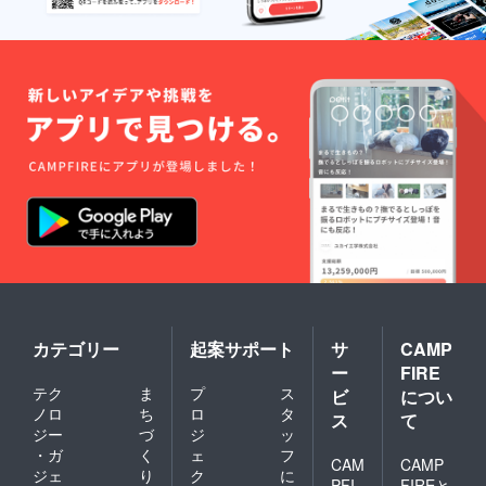
カテゴリー
起案サポート
サ
CAMP
ー
FIRE
テク
ま
プ
ス
ビ
につい
ノロ
ち
ロ
タ
ス
て
ジー
づ
ジ
ッ
・ガ
く
ェ
フ
CAM
CAMP
ジェ
り
ク
に
PFI
FIREと