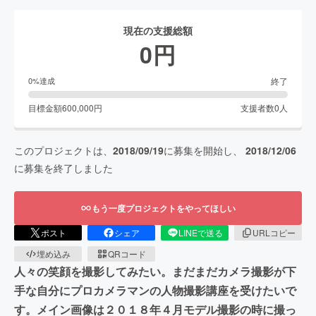
現在の支援総額
0
円
終了
0
%達成
目標金額
600,000
円
支援者数
0
人
このプロジェクトは、
2018/09/19
に募集を開始し、
2018/12/06
に募集を終了しました
もう一度プロジェクトをやってほしい
ポスト
シェア
LINEで送る
URLコピー
埋め込み
QRコード
人々の笑顔を撮影してみたい。まだまだカメラ撮影が下
手な自分にプロカメラマンの人物撮影講座を受けたいで
す。メイン画像は２０１８年４月モデル撮影の時に撮っ