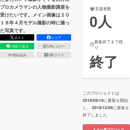
プロカメラマンの人物撮影講座を
支援者数
まちづくり・地域活性化
0
人
受けたいです。メイン画像は２０
１８年４月モデル撮影の時に撮っ
CAMPFIRE for Social Good
CAMPFIRE Creation
た写真です。
CAMPFIREふるさと納税
machi-ya
コミュニティ
ポスト
シェア
募集終了まで残
LINEで送る
URLコピー
り
終了
埋め込み
QRコード
このプロジェクトは、
2018/09/19
に募集を開始
し、
2018/12/06
に募集を
終了しました
もう一度プロジェク