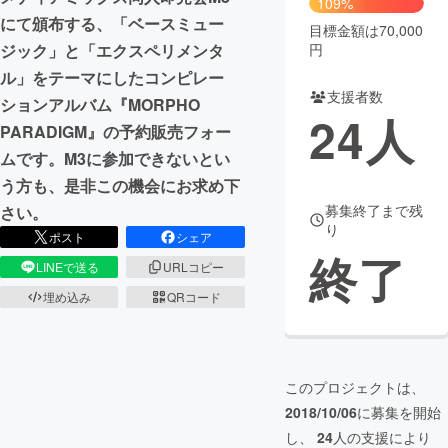
109%
にて頒布する、「ベースミュー
目標金額は70,000
まちづくり・地域活性化
円
ジック」と「エクスペリメンタ
ル」をテーマにしたコンピレー
支援者数
CAMPFIRE for Social Good
CAMPFIRE Creation
ションアルバム『MORPHO
24
人
CAMPFIREふるさと納税
machi-ya
コミュニティ
PARADIGM』の予約販売フォー
ムです。M3に参加できないとい
う方も、是非この機会にお求め下
募集終了まで残
さい。
り
ポスト
シェア
終了
LINEで送る
URLコピー
埋め込み
QRコード
このプロジェクトは、
2018/10/06
に募集を開始
し、
24
人の支援により