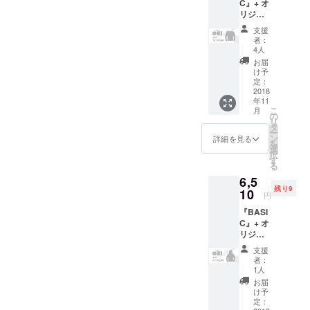
C』+ オ
からお送りいたします。
リジナ
ルロン
（メタ話） ここ
支援
グTシャ
者：
ツ
までして予約をする方を増
4人
お届
やしたいのは、M3初出展と
け予
定：
いうことで、当日必要な数
2018
年11
の感覚が全くつかめていな
こ
月
の
リ
タ
い状況だからです。 予約で
ー
ン
詳細を見る
を
予想以上に反響があれば事
選
択
す
る
前に今の想定よりもう少し
6,5
多めに生産できますし、な
残り9
10
円
かったらなかったで今後の
『BASI
C』+ オ
反省にはなりますし、得が
リジナ
多いはず、という計算で
ルパー
支援
カー
者：
やっております。 感情的に
1人
不安なのもあります（ほん
お届
け予
まにいくつ売れんねんとい
定：