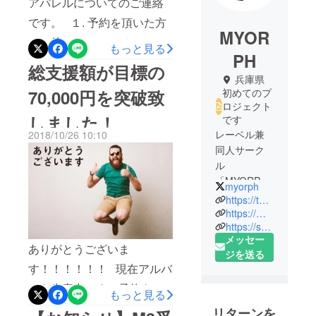
アパレルについてのご連絡
です。 １. 予約を頂いた方
MYOR
には後にメッセージにてご
もっと見る
PH
確認させていただきます
総支援額が目標の
兵庫県
が、ロンTのほうがギルダン
70,000円を突破致
初めてのプ
のアメリカンサイズとなっ
ロジェクト
しました！
です
ているため、国内メーカー
レーベル兼
2018/10/26 10:10
の同サイズよりも約1サイズ
同人サーク
ほど大きめ（と言うよりは
ル
長め）になっております。
「MYORPH
myorph
（ミョー
Sサイズ：着丈70 身幅46 袖
https://twitter.com/myorph
フ）」で
https://myorph.bandcamp.com/
丈64 肩幅45 Mサイズ：着丈
https://soundcloud.com/myorph
す。
72 身幅51 袖丈66 肩幅50 L
メッセー
運営等は神
ありがとうございま
ジを送る
サイズ：着丈75 身幅56 袖丈
戸在住のト
す！！！！！！ 現在アルバ
ラックメイ
68 肩幅55 XLサイズ：着丈
ムを生産中です。予約をし
カー、
もっと見る
77 身幅61 袖丈70 肩幅60
sanmal（
て頂いた方へは、28日のM3
リターンを