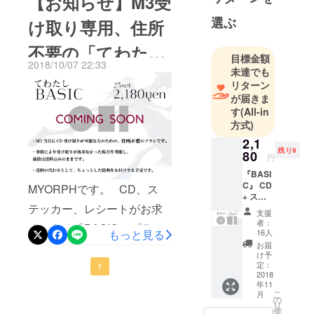
【お知らせ】M3受
2. デザインは同じで、別の
https://twitter
終了後にロンT、パーカーを
.com/ocha30
選ぶ
色の下地のものは注文でき
け取り専用、住所
生産し、11月中旬以降を目
7 )が行って
ないかというお問い合わせ
不要の「てわたし
標に発送致します！ BASIC
目標金額
を頂いていますが、可能で
2018/10/07 22:33
プランの方は少し早めに発
未達でも
BASIC」プラン追
す！ 変更をご希望される方
リターン
送できるかもしれません。
加！
が届きま
は、黒、白、ネイビーの中
ありがとうございま
す
(All-in
で選択して頂き、なるべく
方式)
す！！！！！！
今月中にメッセージにて連
2,1
残り9
80
絡をして頂けると幸いです
円
『BASI
（なお指示を頂かない場合
C』 CD
MYORPHです。 CD、ス
+ ス
はイメージ通りの色の組み
テッカー、レシートがお求
テッ
支援
合わせで発送致します）
カー +
者：
めできる「BASIC」プラン
オリジ
もっと見る
16人
ナルレ
お届
ですが、現状、郵送を想定
シート
け予
定：
してご住所等を必ず入力し
1
2018
年11
ていただく形になっており
こ
月
の
リ
ます。 M3当日に受け取りが
タ