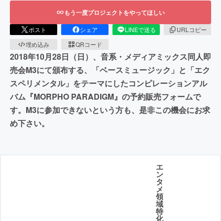
もう一度プロジェクトをやってほしい
ポスト
シェア
LINEで送る
URLコピー
埋め込み
QRコード
2018年10月28日（日）、音系・メディアミックス同人即
売会M3にて頒布する、「ベースミュージック」と「エク
スペリメンタル」をテーマにしたコンピレーションアル
バム『MORPHO PARADIGM』の予約販売フォームで
す。M3に参加できないという方も、是非この機会にお求
め下さい。
エ
ン
タ
メ
領
域
特
化