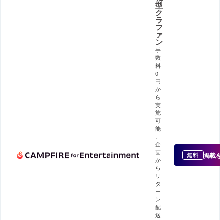
型
ク
ラ
フ
ァ
ン
手
数
料
0
円
か
ら
実
施
可
能
。
企
画
掲載
無料
か
ら
リ
タ
ー
ン
配
送