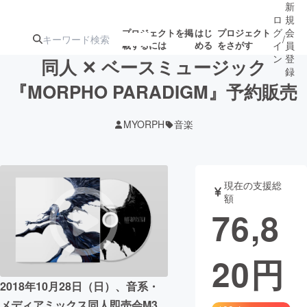
新
ロ
規
グ
会
プロジェクトを掲
はじ
プロジェクト
/
載するには
める
をさがす
イ
員
ン
登
同人 ✕ ベースミュージック
録
『MORPHO PARADIGM』予約販売
人気のプロ
注目のリ
注目の新着プロ
募集終了が近いプ
もうすぐ公開
MYORPH
音楽
ジェクト
ターン
ジェクト
ロジェクト
されます
アート・写真
音楽
現在の支援総
額
76,8
テクノロジー・ガジェット
ゲーム・サ
20
円
映像・映画
書籍・雑誌
2018年10月28日（日）、音系・
ビジネス・起業
チャレンジ
メディアミックス同人即売会M3