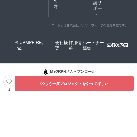
め
請サ
方
ポー
ト
「QRコード」は株式会社デンソーウェーブの登録商標です。
© CAMPFIRE,
会社概
採用情
パートナー
Inc.
要
報
募集
MYORPH
さんへアンコール
もう一度プロジェクトをやってほしい
3