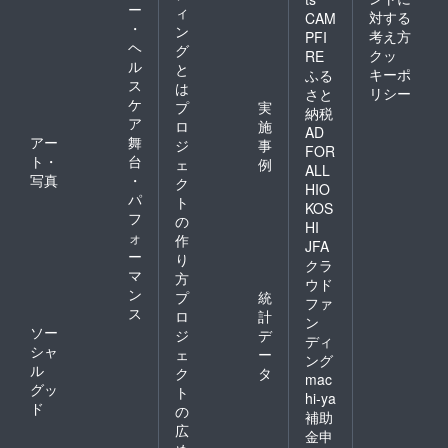
ー
ィ
対する
CAM
・
ン
考え方
PFI
ヘ
グ
クッ
RE
ル
と
キーポ
ふる
ス
は
リシー
さと
ケ
プ
実
納税
ア
ロ
施
AD
アー
舞
ジ
事
FOR
ト・
台
ェ
例
ALL
写真
・
ク
HIO
パ
ト
KOS
フ
の
HI
ォ
作
JFA
ー
り
クラ
マ
方
ウド
ン
プ
統
ファ
ス
ロ
計
ン
ソー
ジ
デ
ディ
シャ
ェ
ー
ング
ル
ク
タ
mac
グッ
ト
hi-ya
ド
の
補助
広
金申