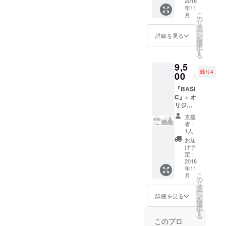
2018
う・・・） 今後の活動も見
年11
こ
月
の
守って頂けると幸いです。
リ
タ
ー
ン
詳細を見る
頑張ります。
を
選
択
す
る
9,5
残り4
00
円
『BASI
C』+ オ
リジナ
ルパー
支援
カー +
者：
オリジ
1人
ナルロ
お届
ングT
け予
シャツ
定：
2018
年11
こ
月
の
リ
タ
ー
ン
詳細を見る
を
選
択
す
る
このプロ