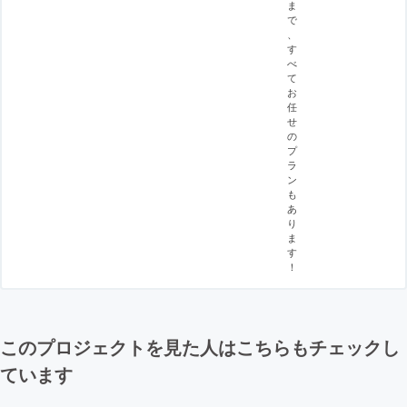
ま
で
、
す
べ
て
お
任
せ
の
プ
ラ
ン
も
あ
り
ま
す
！
このプロジェクトを見た人はこちらもチェックし
ています