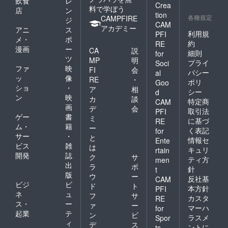
飲食
レ
Crea
料で学ぼう
店
ン
tion
各種規定
CAMPFIRE
ジ
CAM
アカデミー
アニ
ス
利用規
PFI
メ・
ポ
約
RE
漫画
ー
CA
説
細則
for
ツ
MP
明
プライ
Soci
ファ
映
FI
会
バシー
al
ッ
像
RE
・
ポリ
Goo
ショ
・
ア
相
シー
d
ン
映
カ
談
特定商
CAM
画
デ
会
取引法
PFI
ゲー
書
ミ
に基づ
RE
ム・
籍
ー
く表記
for
サー
・
と
情報セ
Ente
ビス
雑
は
キュリ
rtain
開発
誌
ク
サ
ティ方
men
出
ラ
ポ
針
t
版
ウ
ー
反社基
CAM
ビジ
ビ
ド
ト
本方針
PFI
ネ
ュ
フ
サ
カスタ
RE
ス・
ー
ァ
ー
マーハ
for
起業
テ
ン
ビ
ラスメ
Spor
ィ
デ
ス
ントに
ts