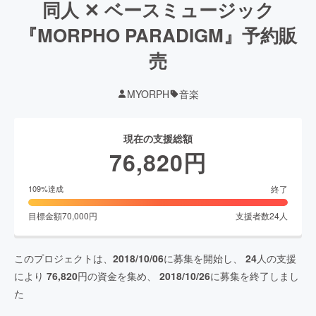
同人 ✕ ベースミュージック
『MORPHO PARADIGM』予約販
売
MYORPH
音楽
現在の支援総額
76,820
円
終了
109
%達成
目標金額
70,000
円
支援者数
24
人
このプロジェクトは、
2018/10/06
に募集を開始し、
24
人の支援
により
76,820
円の資金を集め、
2018/10/26
に募集を終了しまし
た