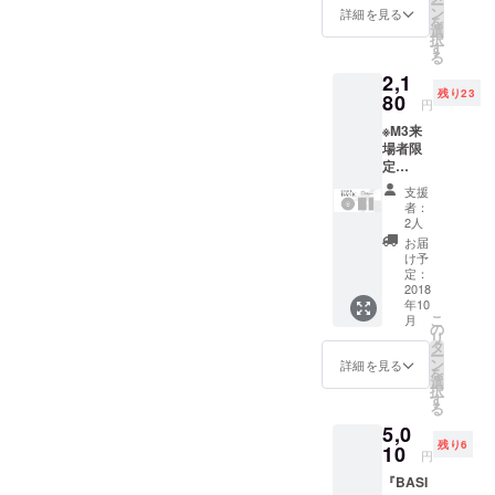
ー
ン
詳細を見る
したい方のために、新たに
を
選
択
す
【住所入力が不要】な
る
2,1
BASICプラン、その名も
残り23
80
円
「てわたしBASIC」を連休
※M3来
明けの10/9を目安に追加す
場者限
定
る予定です！ M3でCDは
『BASI
支援
C』 CD
確実に欲しいけれど住所入
者：
+ ス
2人
力でちょっとめんどくさく
テッ
お届
カー +
け予
なってしまった方、忌避感
オリジ
定：
ナルレ
2018
を持ってしまっていた方は
年10
シート
こ
月
+ おま
ぜひこのプランをご利用下
の
リ
け
タ
ー
さい。 メッセージにて、
ン
詳細を見る
を
選
受け取りのためのお名前を
択
す
る
伺わさせていただき、なり
5,0
残り6
10
すまし防止のために当日確
円
認するパスワードをこちら
『BASI