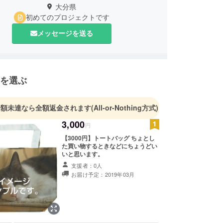
大分県
初めてのプロジェクトです
メッセージを送る
を選ぶ
金額未達なら全額返金されます
(All-or-Nothing方式)
3,000
円
【3000円】トートバッグ ちょとし
た買い物するときなどにちょうどい
いと思います。
支援者：0人
お届け予定：2019年03月