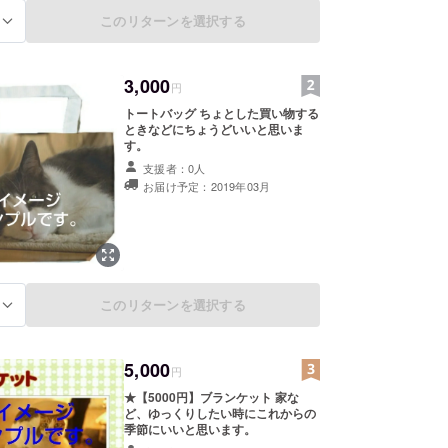
このリターンを選択する
る
3,000
円
トートバッグ ちょとした買い物する
ときなどにちょうどいいと思いま
す。
支援者：0人
お届け予定：2019年03月
このリターンを選択する
る
5,000
円
★【5000円】ブランケット 家な
ど、ゆっくりしたい時にこれからの
季節にいいと思います。