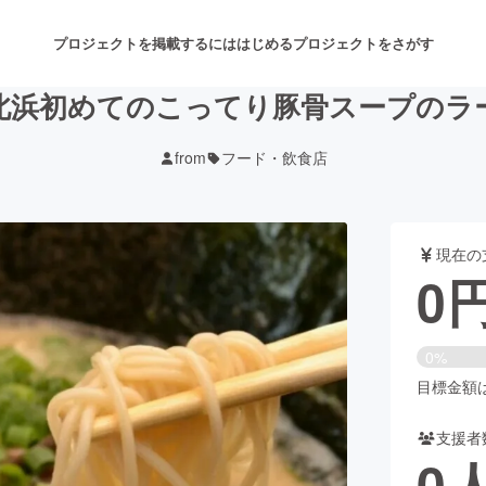
プロジェクトを掲載するには
はじめる
プロジェクトをさがす
北浜初めてのこってり豚骨スープのラ
from
フード・飲食店
注目のリターン
注目の新着プロジェクト
募集終了が近いプロジェクト
も
現在の
音楽
舞台・パフォーマンス
0
ゲーム・サービス開発
フード・飲食店
0%
書籍・雑誌出版
アニメ・漫画
目標金額は8
支援者
チャレンジ
ビューティー・ヘルスケ
0