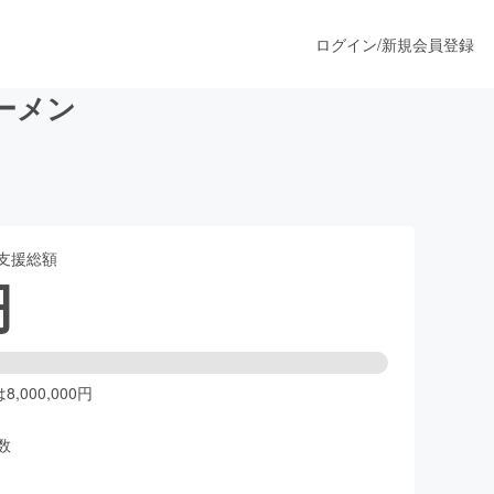
ログイン
/
新規会員登録
ーメン
うすぐ公開されます
支援総額
プロダクト
円
ファッション
スポーツ
,000,000円
数
ア
ソーシャルグッド
人