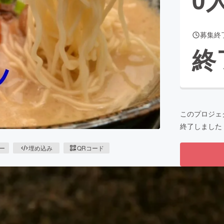
募集終
CAMPFIRE for Social Good
CAMPFIRE Creation
終
CAMPFIREふるさと納税
machi-ya
コミュニティ
このプロジェ
終了しました
。
ピー
埋め込み
QRコード