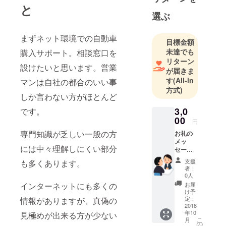
と
ければと思
選ぶ
います。
又魅力ある
まずネット環境での自動車
プロジェク
目標金額
未達でも
購入サポート。相談窓口を
トにはどん
リターン
どん参加し
設けたいと思います。営業
が届きま
たいと思い
す
(All-in
マンは自社の都合のいい事
ます。
方式)
しか言わない方がほとんど
まだまだ初
3,0
です。
心者ですが
00
円
どうぞ宜し
専門知識が乏しい一般の方
お礼の
くお願いし
メッ
には中々理解しにくい部分
セージ
ます。
は勿論
支援
も多くあります。
お送り
者：
致しま
0人
す。 も
お届
インターネットにも多くの
し自動
け予
車購入
定：
情報がありますが、真偽の
に関し
2018
年10
て相談
見極めが出来る方が少ない
こ
月
にのれ
の