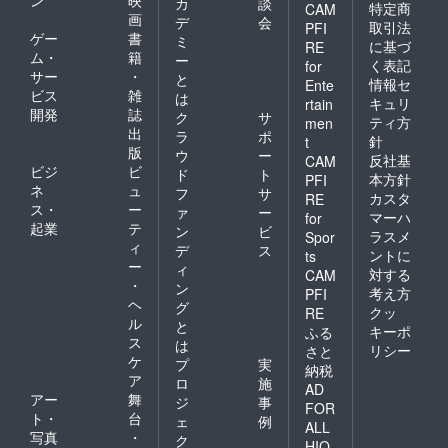
カ
談
特定商
CAM
画
デ
会
取引法
PFI
ゲー
書
ミ
に基づ
RE
ム・
籍
ー
く表記
for
サー
・
と
情報セ
Ente
ビス
雑
は
キュリ
rtain
開発
誌
ク
サ
ティ方
men
出
ラ
ポ
針
t
版
ウ
ー
反社基
CAM
ビジ
ビ
ド
ト
本方針
PFI
ネ
ュ
フ
サ
カスタ
RE
ス・
ー
ァ
ー
マーハ
for
起業
テ
ン
ビ
ラスメ
Spor
ィ
デ
ス
ントに
ts
ー
ィ
対する
CAM
・
ン
考え方
PFI
ヘ
グ
クッ
RE
ル
と
キーポ
ふる
ス
は
リシー
さと
ケ
プ
実
納税
ア
ロ
施
AD
アー
舞
ジ
事
FOR
ト・
台
ェ
例
ALL
写真
・
ク
HIO