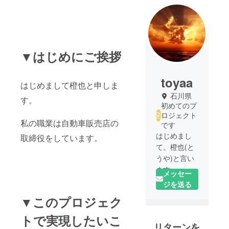
▼はじめにご挨拶
toyaa
はじめまして橙也と申しま
石川県
す。
初めてのプ
ロジェクト
私の職業は自動車販売店の
です
はじめまし
取締役をしています。
て。橙也(と
うや)と言い
ます。
メッセー
魅力を感じ
ジを送る
て頂けるよ
▼このプロジェク
うなプロ
ジェクトを
トで実現したいこ
リターンを
提案して頂