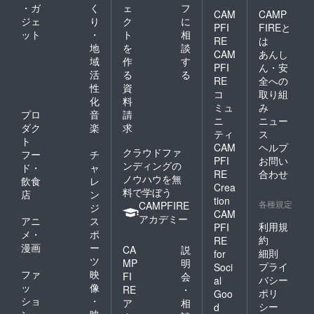
・ガ
く
ェ
フ
CAM
CAMP
ジェ
り
ク
に
PFI
FIREと
ット
・
ト
相
RE
は
地
を
談
CAM
あんし
域
作
す
PFI
ん・安
活
る
る
RE
全への
性
資
コ
取り組
化
料
ミュ
み
プロ
音
請
ニ
ニュー
ダク
楽
求
ティ
ス
ト
CAM
ヘルプ
クラウドファ
フー
チ
PFI
お問い
ンディングの
ド・
ャ
RE
合わせ
ノウハウを無
飲食
レ
Crea
料で学ぼう
店
ン
tion
各種規定
CAMPFIRE
ジ
CAM
アカデミー
アニ
ス
利用規
PFI
メ・
ポ
約
RE
漫画
ー
CA
説
細則
for
ツ
MP
明
プライ
Soci
ファ
映
FI
会
バシー
al
ッ
像
RE
・
ポリ
Goo
ショ
・
ア
相
シー
d
ン
映