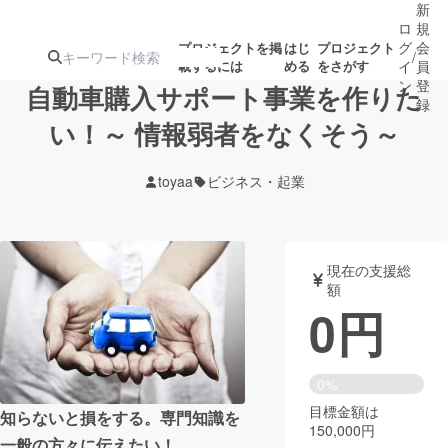
新
ロ
規
グ
会
プロジェクトを掲
はじ
プロジェクト
/
載するには
める
をさがす
イ
員
ン
登
自動車購入サポート事業を作りた
録
い！～ 情報弱者をなくそう～
人気のプロ
注目のリ
注目の新着プロ
募集終了が近いプ
もうすぐ公開
toyaa
ビジネス・起業
ジェクト
ターン
ジェクト
ロジェクト
されます
アート・写真
音楽
現在の支援総
額
0
円
テクノロジー・ガジェット
ゲーム・サ
映像・映画
書籍・雑誌
0%
目標金額は
知らないと損をする。専門知識を
150,000円
ビジネス・起業
チャレンジ
一般の方々に伝えたい！