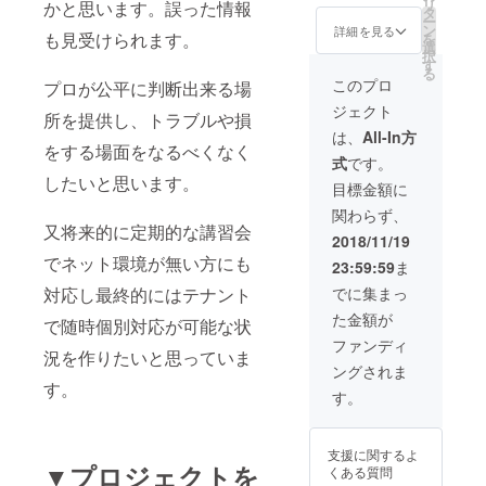
リ
かと思います。誤った情報
る事が
タ
ー
あれば
ン
詳細を見る
も見受けられます。
を
個別に
選
択
メッ
す
る
セージ
このプロ
プロが公平に判断出来る場
等で相
ジェクト
談にの
所を提供し、トラブルや損
りま
は、
All-In方
す。 又
をする場面をなるべくなく
式
です。
任意で
したいと思います。
提示し
目標金額に
た金額
関わらず、
の引き
又将来的に定期的な講習会
上げも
2018/11/19
可能で
でネット環境が無い方にも
23:59:59
ま
す。 賛
同して
でに集まっ
対応し最終的にはテナント
頂ける
た金額が
方は宜
で随時個別対応が可能な状
しくお
ファンディ
況を作りたいと思っていま
願いし
ングされま
ます。
す。
す。
支援に関するよ
▼プロジェクトを
くある質問