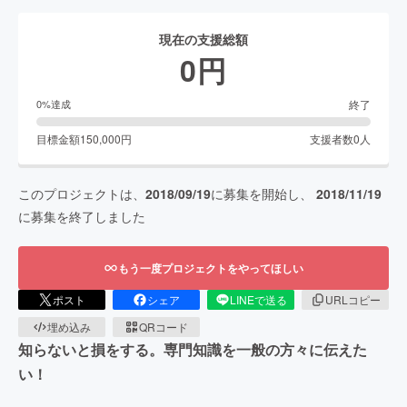
現在の支援総額
0
円
終了
0
%達成
目標金額
150,000
円
支援者数
0
人
このプロジェクトは、
2018/09/19
に募集を開始し、
2018/11/19
に募集を終了しました
もう一度プロジェクトをやってほしい
ポスト
シェア
LINEで送る
URLコピー
埋め込み
QRコード
知らないと損をする。専門知識を一般の方々に伝えた
い！