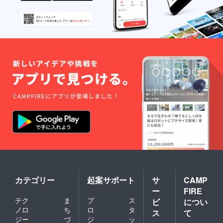
カテゴリー
起案サポート
サ
CAMP
ー
FIRE
テク
ま
プ
ス
ビ
につい
ノロ
ち
ロ
タ
ス
て
ジー
づ
ジ
ッ