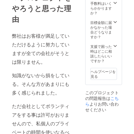
手数料はいく
やろうと思った理
らかかります
か？
由
目標金額に届
かなかった場
合どうなりま
弊社はお客様が満足してい
すか？
ただけるように努力してい
支援で困った
時はどこに相
ますが全ての会社がそうと
談したらいい
ですか？
は限りません。
ヘルプページを
知識がないから損をしてい
見る
る。そんな方があまりにも
多く感じられました。
このプロジェクト
の問題報告は
こち
ら
よりお問い合わ
ただ会社としてボランティ
せください
アをする事は許可がおりま
せんので、私個人のプライ
ベートの時間を使いなるべ