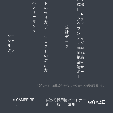
パ
ト
KOS
フ
の
HI
ォ
作
JFA
ー
り
クラ
マ
方
ウド
ン
プ
統
ファ
ス
ロ
計
ン
ソー
ジ
デ
ディ
シャ
ェ
ー
ング
ル
ク
タ
mac
グッ
ト
hi-ya
ド
の
補助
広
金申
め
請サ
方
ポー
ト
「QRコード」は株式会社デンソーウェーブの登録商標です。
© CAMPFIRE,
会社概
採用情
パートナー
Inc.
要
報
募集