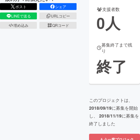
ポスト
シェア
支援者数
まちづくり・地域活性化
0
人
LINEで送る
URLコピー
埋め込み
QRコード
CAMPFIRE for Social Good
CAMPFIRE Creation
CAMPFIREふるさと納税
machi-ya
コミュニティ
募集終了まで残
り
終了
このプロジェクトは、
2018/09/19
に募集を開始
し、
2018/11/19
に募集を
終了しました
もう一度プロジェク