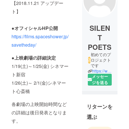
【2018.11.21 アップデー
ト】
SILEN
●
オフィシャルHP公開
T
https://films.spaceshower.jp/
savetheday/
POETS
初めてのプ
●
上映劇場の詳細決定
ロジェクト
です
1/19(土)～1/25(金) シネマー
https://www.silentpoets.net/
ト新宿
メッセー
ジを送る
1/26(土)～ 2/1(金)シネマー
ト心斎橋
各劇場の上映開始時間など
リターンを
の詳細は後日発表となりま
選ぶ
す。