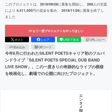
このプロジェクトは、
2018/09/28
に募集を開始し、
289
人の支援
により
4,411,500
円の資金を集め、
2018/11/26
に募集を終了し
ました
もう一度プロジェクトをやってほしい
ポスト
シェア
LINEで送る
URLコピー
埋め込み
QRコード
今年6月に行われたSILENT POETSキャリア初のフルバ
ンドライブ「SILENT POETS SPECIAL DUB BAND
LIVE SHOW」。この一度きりの奇跡的なライブの模様
を映画化し、劇場での公開に向けたプロジェクト。
エ
ン
タ
メ
領