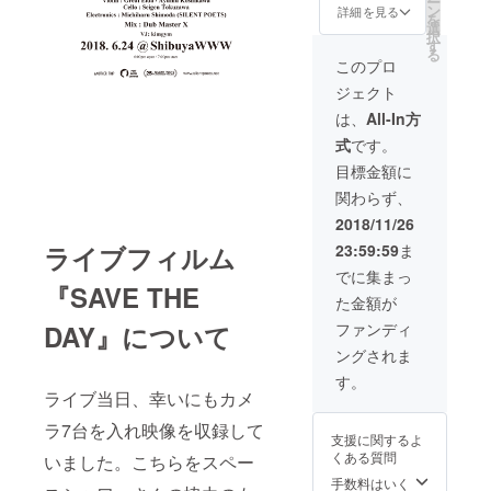
ー
オ録音
ン
詳細を見る
を
「SAVE
選
択
THE
す
る
DAY
このプロ
feat.
ジェクト
Kaori
Takeda
は、
All-In方
」アナ
式
です。
ログ7イ
ンチ ラ
目標金額に
イブ音
関わらず、
源カ
セット
2018/11/26
テープ
ライブフィルム
23:59:59
ま
（60分
予定）
でに集まっ
『SAVE THE
ボック
た金額が
スセッ
ト仕様
DAY』について
ファンディ
SAVE
ングされま
THE
DAYオ
す。
リジナ
ライブ当日、幸いにもカメ
ルTシャ
ラ7台を入れ映像を収録して
ツ
支援に関するよ
SAVE
くある質問
いました。こちらをスペー
THE
DAYオ
手数料はいく