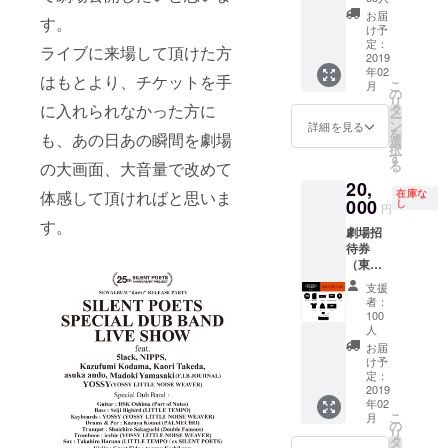
だきま
セット
お届
す。
す） ブ
テープ
け予
ルーレ
（60分
定：
ライブに来場して頂けた方
イ＋ラ
2019
予定）
年02
イブパ
ボック
はもとより、チケットを手
こ
月
ンフ
スセッ
の
リ
レット
ト仕様
に入れられなかった方に
タ
ー
SAVE
（送料
ン
詳細を見る
を
も、あの日あの瞬間を劇場
THE
込）
選
択
DAYオ
す
る
の大画面、大音量で改めて
リジナ
20,
ルTシャ
在庫な
体感して頂ければと思いま
ツ
000
し
円
SAVE
す。
劇場招
THE
待券
DAYオ
（東京
リジナ
か大阪
ルニッ
支援
をお選
ト
者：
びいた
キャッ
100
だきま
プ ボッ
人
す） ブ
クス
お届
ルーレ
セット
け予
イ＋ラ
定：
仕様
2019
イブパ
（送料
年02
ンフ
込）
こ
月
レット
の
リ
スタジ
タ