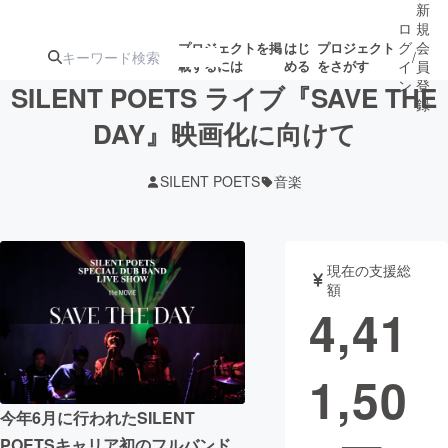
新
ロ
規
グ
会
プロジェクトを掲
はじ
プロジェクト
/
載するには
める
をさがす
イ
員
ン
登
SILENT POETS ライブ『SAVE THE
録
DAY』映画化に向けて
人気のプロ
注目のリ
注目の新着プロ
募集終了が近いプ
もうすぐ公開
SILENT POETS
音楽
ジェクト
ターン
ジェクト
ロジェクト
されます
アート・写真
音楽
現在の支援総
額
4,41
テクノロジー・ガジェット
ゲーム・サ
1,50
映像・映画
書籍・雑誌
今年6月に行われたSILENT
ビジネス・起業
チャレンジ
POETSキャリア初のフルバンド