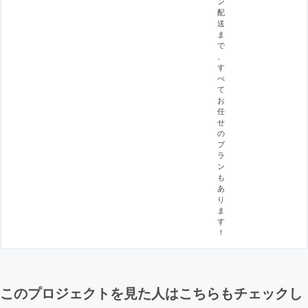
ン
配
送
ま
で
、
す
べ
て
お
任
せ
の
プ
ラ
ン
も
あ
り
ま
す
！
このプロジェクトを見た人はこちらもチェックし