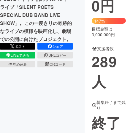
0
円
ライブ「SILENT POETS
まちづくり・地域活性化
SPECIAL DUB BAND LIVE
147%
SHOW」。この一度きりの奇跡的
目標金額は
CAMPFIRE for Social Good
CAMPFIRE Creation
なライブの模様を映画化し、劇場
3,000,000円
CAMPFIREふるさと納税
machi-ya
コミュニティ
での公開に向けたプロジェクト。
ポスト
シェア
支援者数
289
LINEで送る
URLコピー
埋め込み
QRコード
人
募集終了まで残
り
終了