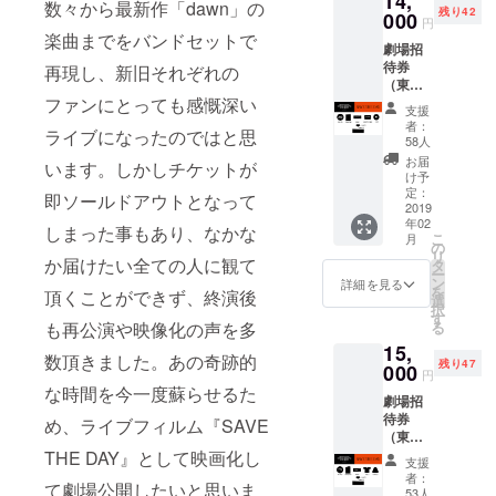
14,
数々から最新作「dawn」の
残り42
000
円
楽曲までをバンドセットで
劇場招
待券
再現し、新旧それぞれの
（東京
か大阪
ファンにとっても感慨深い
支援
をお選
者：
ライブになったのではと思
びいた
58人
だきま
お届
います。しかしチケットが
す） ブ
け予
ルーレ
定：
即ソールドアウトとなって
イ＋ラ
2019
年02
イブパ
しまった事もあり、なかな
こ
月
ンフ
の
リ
レット
か届けたい全ての人に観て
タ
ー
スタジ
ン
詳細を見る
を
頂くことができず、終演後
オ録音
選
択
「SAVE
す
る
も再公演や映像化の声を多
THE
15,
DAY
数頂きました。あの奇跡的
残り47
feat.
000
円
Kaori
な時間を今一度蘇らせるた
劇場招
Takeda
待券
」アナ
め、ライブフィルム『SAVE
（東京
ログ7イ
か大阪
THE DAY』として映画化し
ンチ ラ
支援
をお選
イブ音
者：
て劇場公開したいと思いま
びいた
源カ
53人