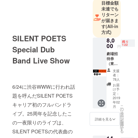
目標金額
未達でも
リターン
が届きま
す
(All-in
方式)
SILENT POETS
8,0
残り
00
122
円
Special Dub
劇場招
Band Live Show
待券
（東京
か大阪
支援
をお選
者：
びいた
78人
だきま
お届
6/24に渋谷WWWに行われ話
す） ブ
け予
ルーレ
定：
題を呼んだSILENT POETS
イ＋ラ
2019
年02
イブパ
キャリア初のフルバンドラ
こ
月
ンフ
の
リ
レット
イブ。25周年を記念したこ
タ
ー
（送料
ン
詳細を見る
を
の一夜限りのライブは、
込）
選
択
す
SILENT POETSの代表曲の
る