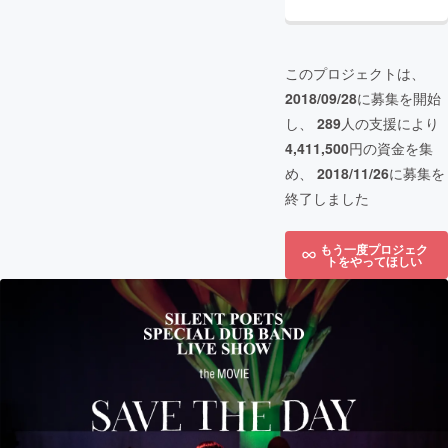
このプロジェクトは、
2018/09/28
に募集を開始
し、
289
人の支援により
4,411,500
円の資金を集
め、
2018/11/26
に募集を
終了しました
もう一度プロジェク
トをやってほしい