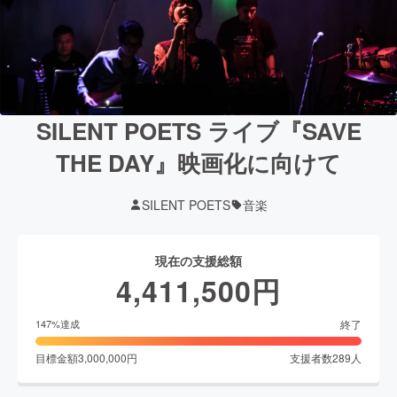
SILENT POETS ライブ『SAVE
THE DAY』映画化に向けて
SILENT POETS
音楽
現在の支援総額
4,411,500
円
終了
147
%達成
目標金額
3,000,000
円
支援者数
289
人