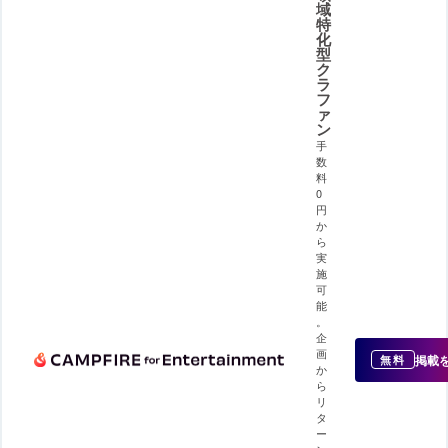
域
特
化
型
ク
ラ
フ
ァ
ン
手
数
料
0
円
か
ら
実
施
可
能
。
企
画
掲載
無料
か
ら
リ
タ
ー