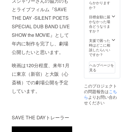
スシャワーさんの協力のも
リジナ
らかかります
ルニッ
か？
とライブフィルム『SAVE
ト
キャッ
目標金額に届
THE DAY -SILENT POETS
プ 映画
かなかった場
SPECIAL DUB BAND LIVE
エンロ
合どうなりま
ドール
すか？
SHOW the MOVIE』として
へ協力
者とし
支援で困った
年内に制作を完了し、劇場
てクレ
時はどこに相
ジット
談したらいい
公開したいと思います。
（送料
ですか？
込）
映画は120分程度、来年1月
ヘルプページを
見る
に東京（新宿）と大阪（心
斎橋）での劇場公開を予定
このプロジェクト
しています。
の問題報告は
こち
ら
よりお問い合わ
せください
SAVE THE DAYトレーラー