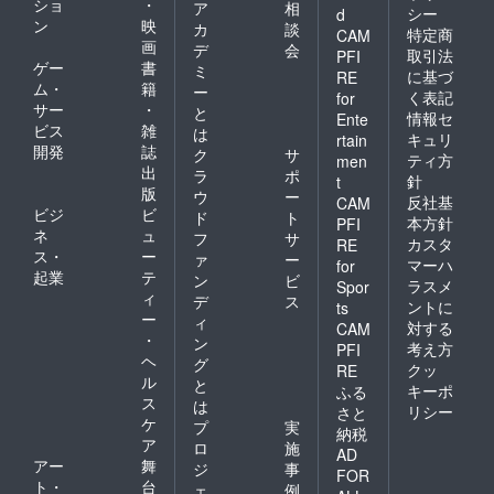
ショ
・
ア
相
シー
d
ン
映
カ
談
特定商
CAM
画
デ
会
取引法
PFI
ゲー
書
ミ
に基づ
RE
ム・
籍
ー
く表記
for
サー
・
と
情報セ
Ente
ビス
雑
は
キュリ
rtain
開発
誌
ク
サ
ティ方
men
出
ラ
ポ
針
t
版
ウ
ー
反社基
CAM
ビジ
ビ
ド
ト
本方針
PFI
ネ
ュ
フ
サ
カスタ
RE
ス・
ー
ァ
ー
マーハ
for
起業
テ
ン
ビ
ラスメ
Spor
ィ
デ
ス
ントに
ts
ー
ィ
対する
CAM
・
ン
考え方
PFI
ヘ
グ
クッ
RE
ル
と
キーポ
ふる
ス
は
リシー
さと
ケ
プ
実
納税
ア
ロ
施
AD
アー
舞
ジ
事
FOR
ト・
台
ェ
例