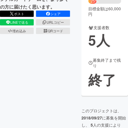
25%
の方に届けたく思います。
目標金額は60,000
まちづくり・地域活性化
円
ポスト
シェア
LINEで送る
URLコピー
支援者数
CAMPFIRE for Social Good
CAMPFIRE Creation
埋め込み
QRコード
5
人
CAMPFIREふるさと納税
machi-ya
コミュニティ
募集終了まで残
り
終了
このプロジェクトは、
2018/09/27
に募集を開始
し、
5
人の支援により