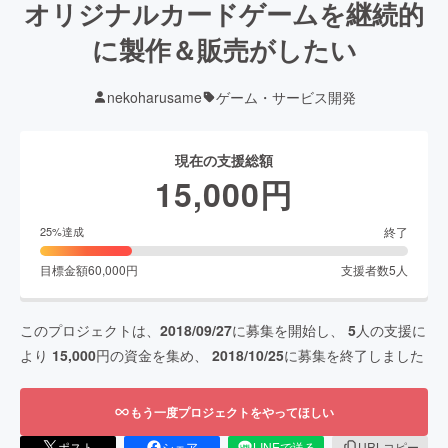
オリジナルカードゲームを継続的
に製作＆販売がしたい
nekoharusame
ゲーム・サービス開発
現在の支援総額
15,000
円
終了
25
%達成
目標金額
60,000
円
支援者数
5
人
このプロジェクトは、
2018/09/27
に募集を開始し、
5
人の支援に
より
15,000
円の資金を集め、
2018/10/25
に募集を終了しました
もう一度プロジェクトをやってほしい
ポスト
シェア
LINEで送る
URLコピー