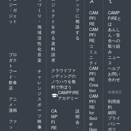
ス
て
ジー
づ
ジ
ッ
・ガ
く
ェ
フ
CAM
CAMP
ジェ
り
ク
に
PFI
FIREと
ット
・
ト
相
RE
は
地
を
談
CAM
あんし
域
作
す
PFI
ん・安
活
る
る
RE
全への
性
資
コ
取り組
化
料
ミュ
み
プロ
音
請
ニ
ニュー
ダク
楽
求
ティ
ス
ト
CAM
ヘルプ
クラウドファ
フー
チ
PFI
お問い
ンディングの
ド・
ャ
RE
合わせ
ノウハウを無
飲食
レ
Crea
料で学ぼう
店
ン
tion
各種規定
CAMPFIRE
ジ
CAM
アカデミー
アニ
ス
利用規
PFI
メ・
ポ
約
RE
漫画
ー
CA
説
細則
for
ツ
MP
明
プライ
Soci
ファ
映
FI
会
バシー
al
ッ
像
RE
・
ポリ
Goo