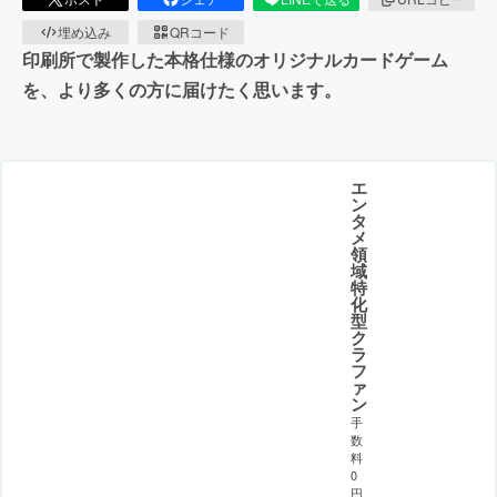
埋め込み
QRコード
印刷所で製作した本格仕様のオリジナルカードゲーム
を、より多くの方に届けたく思います。
エ
ン
タ
メ
領
域
特
化
型
ク
ラ
フ
ァ
ン
手
数
料
0
円