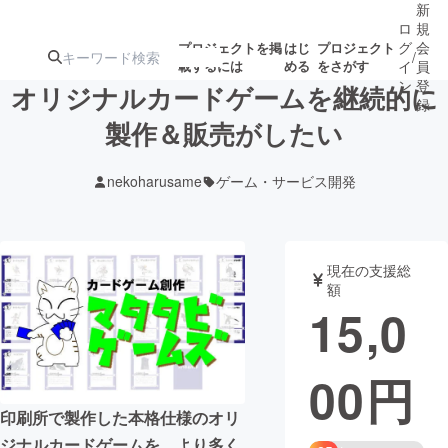
新
ロ
規
グ
会
プロジェクトを掲
はじ
プロジェクト
/
載するには
める
をさがす
イ
員
ン
登
オリジナルカードゲームを継続的に
録
製作＆販売がしたい
人気のプロ
注目のリ
注目の新着プロ
募集終了が近いプ
もうすぐ公開
nekoharusame
ゲーム・サービス開発
ジェクト
ターン
ジェクト
ロジェクト
されます
アート・写真
音楽
現在の支援総
額
15,0
テクノロジー・ガジェット
ゲーム・サ
00
円
映像・映画
書籍・雑誌
印刷所で製作した本格仕様のオリ
ビジネス・起業
チャレンジ
ジナルカードゲームを、より多く