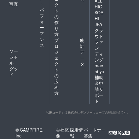
ALL
写真
・
ク
HIO
パ
ト
KOS
フ
の
HI
ォ
作
JFA
ー
り
クラ
マ
方
ウド
ン
プ
統
ファ
ス
ロ
計
ン
ソー
ジ
デ
ディ
シャ
ェ
ー
ング
ル
ク
タ
mac
グッ
ト
hi-ya
ド
の
補助
広
金申
め
請サ
方
ポー
ト
「QRコード」は株式会社デンソーウェーブの登録商標です。
© CAMPFIRE,
会社概
採用情
パートナー
Inc.
要
報
募集