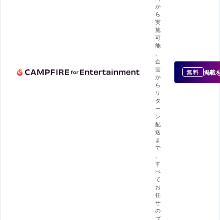
か
ら
実
施
可
能
。
企
画
掲載
無料
か
ら
リ
タ
ー
ン
配
送
ま
で
、
す
べ
て
お
任
せ
の
プ