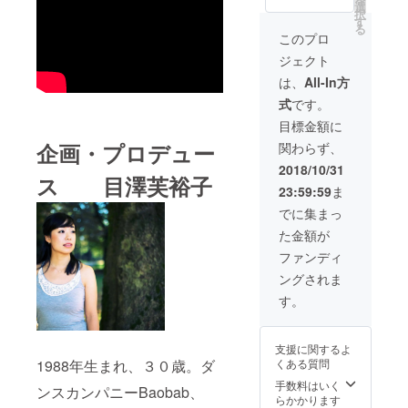
選
レゼント、中村
択
す
蓉手書きお手紙
る
送付、公演ご招
このプロ
待、中村蓉次回
ジェクト
公演ご招待（公
演は選べませ
は、
All-In方
ん。交通費自己
式
です。
負担）
目標金額に
企画・プロデュー
関わらず、
2018/10/31
ス 目澤芙裕子
23:59:59
ま
でに集まっ
た金額が
ファンディ
ングされま
す。
支援に関するよ
くある質問
1988年生まれ、３０歳。ダ
手数料はいく
ンスカンパニーBaobab、
らかかります