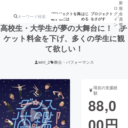
新
ロ
規
グ
会
プロジェクトを掲
はじ
プロジェクト
/
載するには
める
をさがす
イ
員
ン
登
高校生・大学生が夢の大舞台に！ チ
録
ケット料金を下げ、多くの学生に観
て欲しい！
人気のプロ
注目のリ
注目の新着プロ
募集終了が近いプ
もうすぐ公開
ジェクト
ターン
ジェクト
ロジェクト
されます
wint_2
舞台・パフォーマンス
アート・写真
音楽
現在の支援総
テクノロジー・ガジェット
ゲーム・サ
額
88,0
映像・映画
書籍・雑誌
00
円
ビジネス・起業
チャレンジ