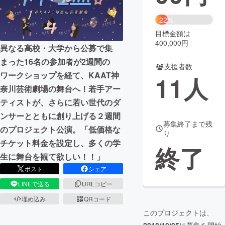
まちづくり・地域活性化
22%
目標金額は
400,000円
異なる高校・大学から公募で集
CAMPFIRE for Social Good
CAMPFIRE Creation
まった16名の参加者が2週間の
CAMPFIREふるさと納税
machi-ya
コミュニティ
支援者数
ワークショップを経て、KAAT神
11
人
奈川芸術劇場の舞台へ！若手アー
ティストが、さらに若い世代のダ
ンサーとともに創り上げる２週間
募集終了まで残
のプロジェクト公演。「低価格な
り
チケット料金を設定し、多くの学
終了
生に舞台を観て欲しい！！」
ポスト
シェア
LINEで送る
URLコピー
埋め込み
QRコード
このプロジェクトは、