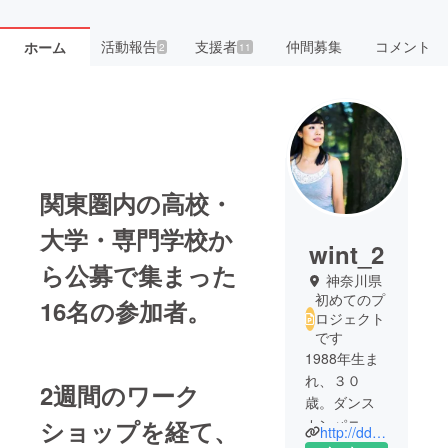
活動報告
支援者
仲間募集
コメント
ホーム
2
11
関東圏内の高校・
大学・専門学校か
wint_2
ら公募で集まった
神奈川県
初めてのプ
16名の参加者。
ロジェクト
です
1988年生ま
れ、３０
2週間のワーク
歳。ダンス
ショップを経て、
カンパニー
http://dd-baobab-bb.boo.jp/
Baobab、