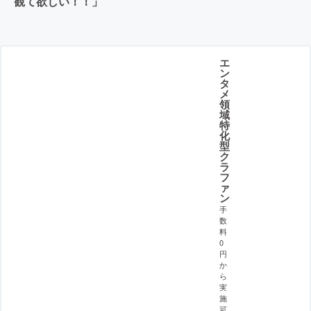
観て欲しい！！」
エ
ン
タ
メ
領
域
特
化
型
ク
ラ
フ
ァ
ン
手
数
料
0
円
か
ら
実
施
可