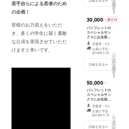
ン
ル写真セットプ
詳細を見る
を
若手自らによる若者のため
選
および業界
レゼント、中村
択
す
蓉手書きお手紙
の企画！
活性化の場
る
送付、公演ご招
を作り出
30,000
待
円
残り10
す。演劇と
皆様のお力添えをいただ
パンフレットの
ダンス双方
スペシャルサン
き、多くの学生に届く素敵
の経験を糧
クスにお名前掲
な公演を実現させていただ
載、中村蓉の一
に、プロ
支援者：0人
言メッセージ付
お届け予定：
けますと幸いです。
デューサー
き御礼メール、
こ
2018年11月
の
中村蓉舞台写
とダンサー
リ
タ
真、プロフィー
ー
の両立を目
ン
ル写真セットプ
詳細を見る
を
指す。
選
レゼント、中村
択
す
蓉手書きお手紙
る
送付、公演ご招
50,000
待、中村蓉次回
円
公演ご招待（公
パンフレットの
演は選べませ
スペシャルサン
ん。交通費自己
クスにお名前掲
負担）
載、中村蓉の一
支援者：0人
言メッセージ付
お届け予定：
き御礼メール、
こ
2018年11月
の
中村蓉舞台写
リ
タ
真、プロフィー
ー
ン
ル写真セットプ
詳細を見る
を