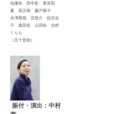
仙優奈 田中彩 垂見彩
夏 原正樹 藤戸風子
水澤茜嶺 宮悠介 椋百合
子 森田彩 山田暁 吉村
くらら
（五十音順）
振付・演出：中村