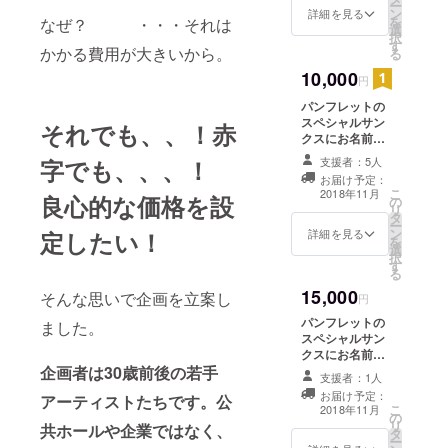
や、フェス
ー
ン
ル写真セットプ
詳細を見る
を
なぜ？ ・・・それは
ティバル／
選
レゼント
択
す
トー
かかる費用が大きいから。
る
キョー、
10,000
円
Dance New
パンフレットの
Airなどの
スペシャルサン
それでも、、！赤
フェスティ
クスにお名前掲
載、中村蓉の一
バル制作を
支援者：5人
字でも、、、！
言メッセージ付
経験しキャ
お届け予定：
き御礼メール、
こ
2018年11月
良心的な価格を設
の
リアを積
中村蓉舞台写
リ
タ
真、プロフィー
む。2016年
ー
ン
ル写真セットプ
詳細を見る
定したい！
を
よりBaobab
選
レゼント、中村
択
す
蓉手書きお手紙
主催の若手
る
送付
ダンスフェ
15,000
そんな思いで企画を立案し
円
スティバル
パンフレットの
ました。
をプロ
スペシャルサン
クスにお名前掲
デュースす
載、中村蓉の一
企画者は30歳前後の若手
るなど、コ
支援者：1人
言メッセージ付
お届け予定：
ンテンポラ
アーティストたちです。公
き御礼メール、
こ
2018年11月
の
中村蓉舞台写
リーダンス
リ
共ホールや企業ではなく、
タ
真、プロフィー
ー
の若手育成