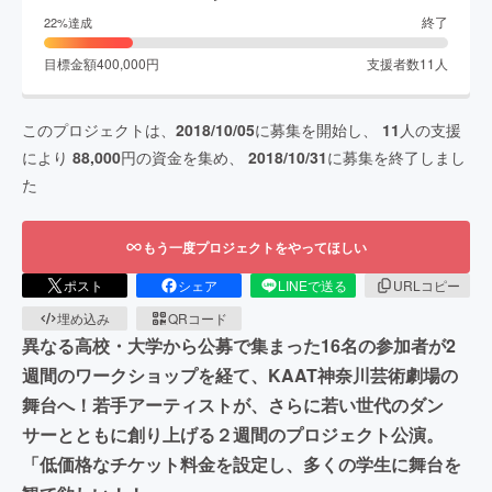
終了
22
%達成
目標金額
400,000
円
支援者数
11
人
このプロジェクトは、
2018/10/05
に募集を開始し、
11
人の支援
により
88,000
円の資金を集め、
2018/10/31
に募集を終了しまし
た
もう一度プロジェクトをやってほしい
ポスト
シェア
LINEで送る
URLコピー
埋め込み
QRコード
異なる高校・大学から公募で集まった16名の参加者が2
週間のワークショップを経て、KAAT神奈川芸術劇場の
舞台へ！若手アーティストが、さらに若い世代のダン
サーとともに創り上げる２週間のプロジェクト公演。
「低価格なチケット料金を設定し、多くの学生に舞台を