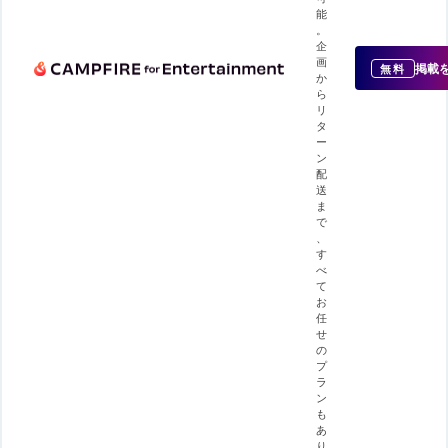
能
。
企
画
掲載
無料
か
ら
リ
タ
ー
ン
配
送
ま
で
、
す
べ
て
お
任
せ
の
プ
ラ
ン
も
あ
り