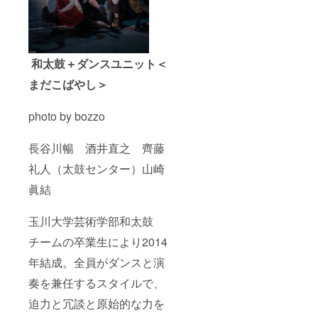
和太鼓＋ダンスユニット＜
まだこばやし＞
photo by bozzo
長谷川暢 酒井直之 齊藤
礼人（太鼓センター）山崎
眞結
玉川大学芸術学部和太鼓
チームの卒業生により2014
年結成。全員がダンスと演
奏を兼任するスタイルで、
迫力と冗談と原始的な力を