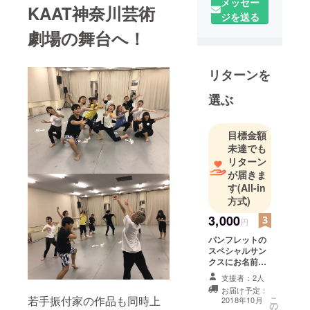
メッセー
KAAT神奈川芸術
ゴーチ・ブ
ジを送る
ラザーズ所
劇場の舞台へ！
属。フリー
ランス制
リターンを
作。13歳ま
でヨーロッ
選ぶ
パで育ち、
バレエや
目標金額
ジャズダン
未達でも
ス、ヒップ
リターン
ホップなど
が届きま
を学びダン
す
(All-in
スを軸に成
方式)
長する。桜
3,000
円
美林大学で
パンフレットの
コンテンポ
スペシャルサン
ラリーダン
クスにお名前掲
スを木佐貫
載
支援者：2人
邦子に師事
お届け予定：
若手振付家の作品も同時上
こ
2018年10月
し、本格的
の