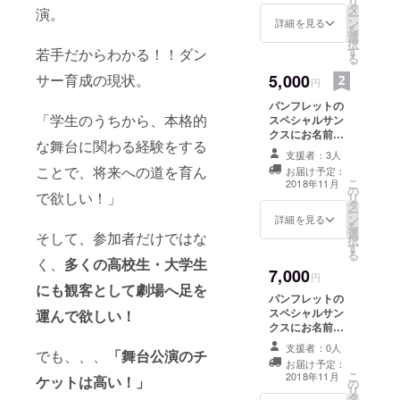
リ
タ
に舞台の世
演。
ー
ン
詳細を見る
を
界に踏み込
選
択
む。卒業
す
若手だからわかる！！ダン
る
後、俳優や
5,000
サー育成の現状。
円
舞台演出家
パンフレットの
のマネジメ
「学生のうちから、本格的
スペシャルサン
ントの仕事
クスにお名前掲
な舞台に関わる経験をする
をしなが
載、中村蓉より
支援者：3人
一言メッセージ
ら、ダンス
ことで、将来への道を育ん
お届け予定：
付き御礼メール
こ
2018年11月
カンパニー
の
送付
で欲しい！」
リ
タ
Baobabに所
ー
ン
詳細を見る
を
属し、舞台
選
そして、参加者だけではな
択
制作をやプ
す
る
く、
多くの高校生・大学生
ロデュー
7,000
円
サーを担
にも観客として劇場へ足を
パンフレットの
う。東京芸
スペシャルサン
運んで欲しい！
術劇場や
クスにお名前掲
載、中村蓉の一
KAAT神奈川
支援者：0人
でも、、、
「舞台公演のチ
言メッセージ付
劇場などの
お届け予定：
き御礼メール、
こ
2018年11月
ケットは高い！」
の
招聘公演
中村蓉舞台写
リ
タ
真、プロフィー