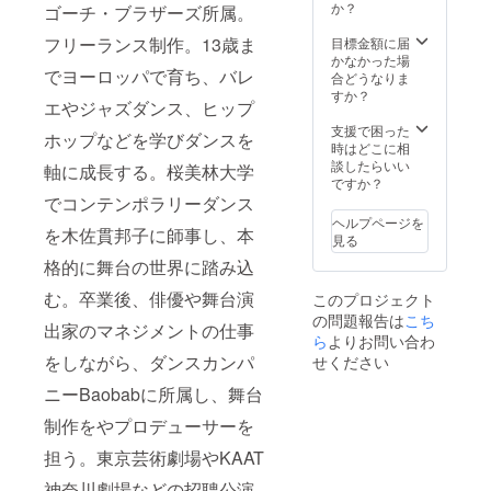
か？
ゴーチ・ブラザーズ所属。
フリーランス制作。13歳ま
目標金額に届
かなかった場
でヨーロッパで育ち、バレ
合どうなりま
すか？
エやジャズダンス、ヒップ
支援で困った
ホップなどを学びダンスを
時はどこに相
談したらいい
軸に成長する。桜美林大学
ですか？
でコンテンポラリーダンス
ヘルプページを
を木佐貫邦子に師事し、本
見る
格的に舞台の世界に踏み込
む。卒業後、俳優や舞台演
このプロジェクト
の問題報告は
こち
出家のマネジメントの仕事
ら
よりお問い合わ
をしながら、ダンスカンパ
せください
ニーBaobabに所属し、舞台
制作をやプロデューサーを
担う。東京芸術劇場やKAAT
神奈川劇場などの招聘公演