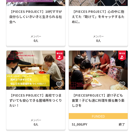
【PIECES PROJECT】10代ママが
【PIECES PROJECT】心の中に抱
自分らしくいきいきと生きられる社
えてた「助けて」をキャッチするた
会へ
めに。
メンバー
メンバー
0人
0人
【PIECES PROJECT】高校でつま
【PIECESPROJECT】逆!?子ども
ずいても安心できる居場所をつくり
食堂！子ども達に料理を振る舞う楽
たい！
しさを
FUNDED
メンバー
0人
51,000JPY
終了