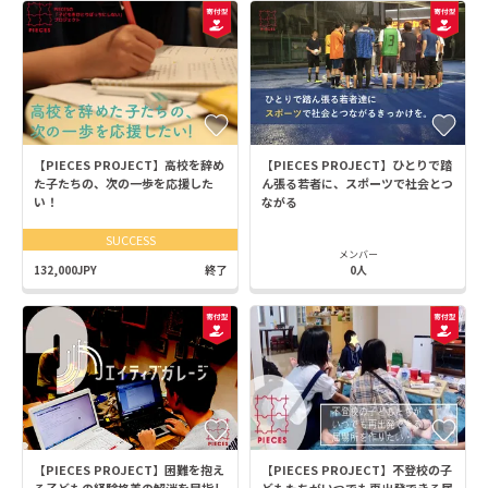
【PIECES PROJECT】高校を辞め
【PIECES PROJECT】ひとりで踏
た子たちの、次の一歩を応援した
ん張る若者に、スポーツで社会とつ
い！
ながる
SUCCESS
メンバー
132,000JPY
終了
0人
【PIECES PROJECT】困難を抱え
【PIECES PROJECT】不登校の子
る子どもの経験格差の解消を目指し
どもたちがいつでも再出発できる居