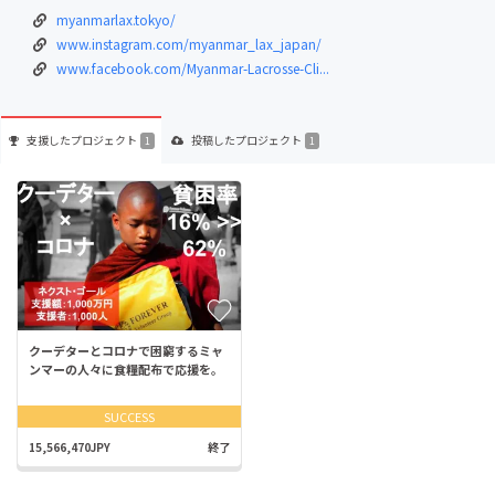
myanmarlax.tokyo/
www.instagram.com/myanmar_lax_japan/
www.facebook.com/Myanmar-Lacrosse-Cli...
支援した
プロジェクト
投稿した
プロジェクト
1
1
クーデターとコロナで困窮するミャ
ンマーの人々に食糧配布で応援を。
SUCCESS
15,566,470JPY
終了