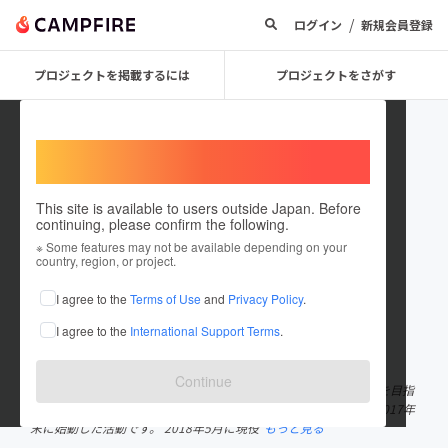
/
ログイン
新規会員登録
プロジェクトを掲載するには
プロジェクトをさがす
Welcome,
International users
This site is available to users outside Japan. Before
continuing, please confirm the following.
Myanmar Lacrosse JPN
※ Some features may not be available depending on your
country, region, or project.
プロジェクトオーナー
I agree to the
Terms of Use
and
Privacy Policy
.
これまでに1回支援して1件のプロジェクトを投稿しています
I agree to the
International Support Terms
.
在住国：日本
現在地：東京都
出身国：未設定
Continue
ミャンマーラクロスクリニックは「未開の地へのラクロス普及」を目指
し、慶應大学女子ラクロス部を2015年春に卒業したOGを中心に2017年
末に始動した活動です。 2018年5月に現役
もっと見る