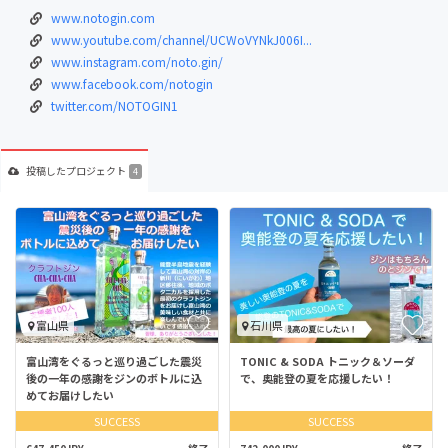
www.notogin.com
www.youtube.com/channel/UCWoVYNkJ006I...
www.instagram.com/noto.gin/
www.facebook.com/notogin
twitter.com/NOTOGIN1
投稿した
プロジェクト
4
富山県
石川県
富山湾をぐるっと巡り過ごした震災
TONIC & SODA トニック＆ソーダ
後の一年の感謝をジンのボトルに込
で、奥能登の夏を応援したい！
めてお届けしたい
SUCCESS
SUCCESS