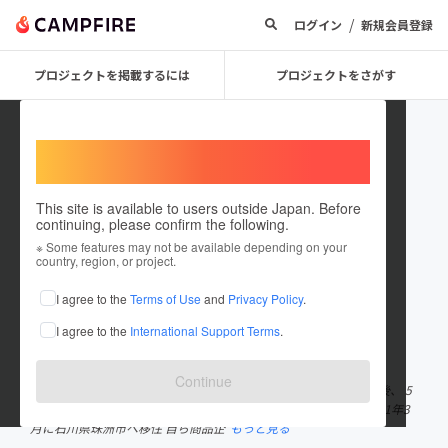
/
ログイン
新規会員登録
プロジェクトを掲載するには
プロジェクトをさがす
Welcome,
International users
This site is available to users outside Japan. Before
continuing, please confirm the following.
松田 行正
※ Some features may not be available depending on your
country, region, or project.
プロジェクトオーナー
I agree to the
Terms of Use
and
Privacy Policy
.
これまでに12回支援して4件のプロジェクトを投稿しています
I agree to the
International Support Terms
.
在住国：日本
現在地：石川県
出身国：日本
出身地：広島県
Continue
松田 行正（55歳） 広島市出身 札幌在住12年、東京在住20年の後、 5
0歳になったのを機に、IT企業に勤務の傍ら副業として創業 2021年3
月に石川県珠洲市へ移住 自ら商品企
もっと見る