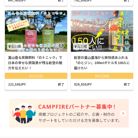
647,450JPY
終了
742,000JPY
終了
石川県
石川県
里山香る炭酸飲料「のトニック」で
能登の里山里海から爽快感あふれる
日本の幸せな原風景が残る能登の魅
「のとジン」100mlボトルを100人に
力を伝えたい！
届けたい
SUCCESS
SUCCESS
223,500JPY
終了
929,930JPY
終了