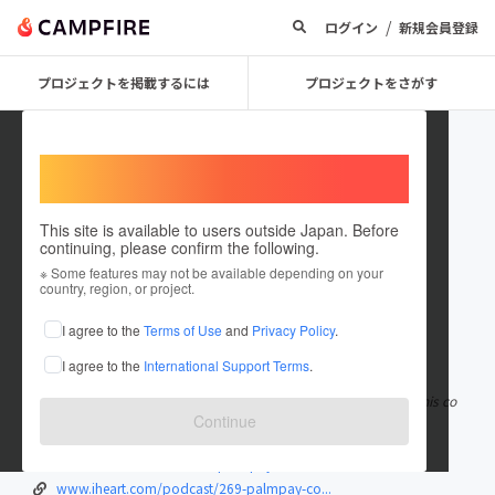
/
ログイン
新規会員登録
プロジェクトを掲載するには
プロジェクトをさがす
Welcome,
International users
This site is available to users outside Japan. Before
continuing, please confirm the following.
PalmPay_Code
※ Some features may not be available depending on your
country, region, or project.
I agree to the
Terms of Use
and
Privacy Policy
.
在住国：日本
現在地：未設定
I agree to the
International Support Terms
.
出身国：日本
出身地：未設定
About PalmPay USSD Code The PalmPay USSD code is *652#. This co
Continue
de can be used to perform s
もっと見る
www.bankussdcode.com/palmpay-ussd-tra...
www.iheart.com/podcast/269-palmpay-co...