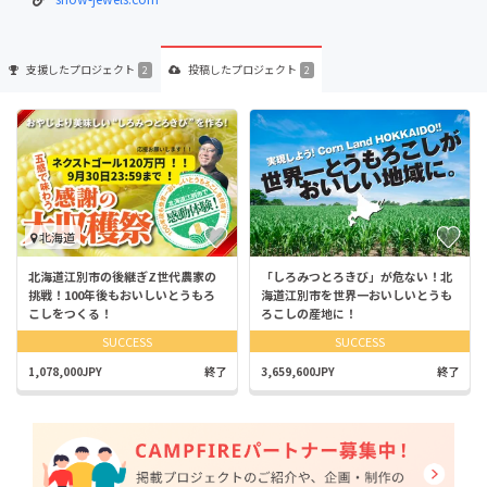
支援した
プロジェクト
投稿した
プロジェクト
2
2
北海道
北海道江別市の後継ぎZ世代農家の
「しろみつとろきび」が危ない！北
挑戦！100年後もおいしいとうもろ
海道江別市を世界一おいしいとうも
こしをつくる！
ろこしの産地に！
SUCCESS
SUCCESS
1,078,000JPY
終了
3,659,600JPY
終了