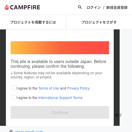
/
ログイン
新規会員登録
プロジェクトを掲載するには
プロジェクトをさがす
Welcome,
International users
This site is available to users outside Japan. Before
continuing, please confirm the following.
Snow Jewels
※ Some features may not be available depending on your
country, region, or project.
プロジェクトオーナー
I agree to the
Terms of Use
and
Privacy Policy
.
これまでに2回支援して2件のプロジェクトを投稿しています
I agree to the
International Support Terms
.
在住国：日本
現在地：北海道
出身国：日本
出身地：北海道
Continue
明日の「お・い・し・い」を共に。 2030年、私たちの技術と食で 毎日
1億回の「おいしい」が地球上に満ちあふれています
snow-jewels.com