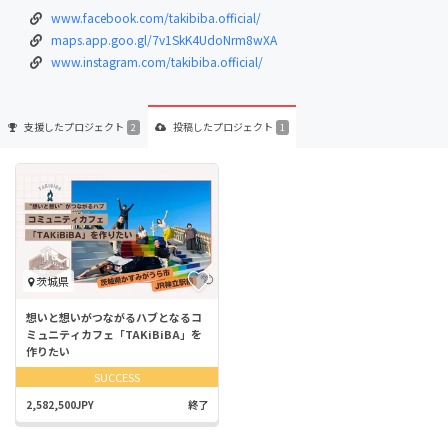
www.facebook.com/takibiba.official/
maps.app.goo.gl/7v1SkK4UdoNrm8wXA
www.instagram.com/takibiba.official/
支援した
プロジェクト
投稿した
プロジェクト
2
1
茨城県
想いと想いがつながるハブとなるコ
ミュニティカフェ「TAKiBiBA」を
作りたい
SUCCESS
2,582,500JPY
終了