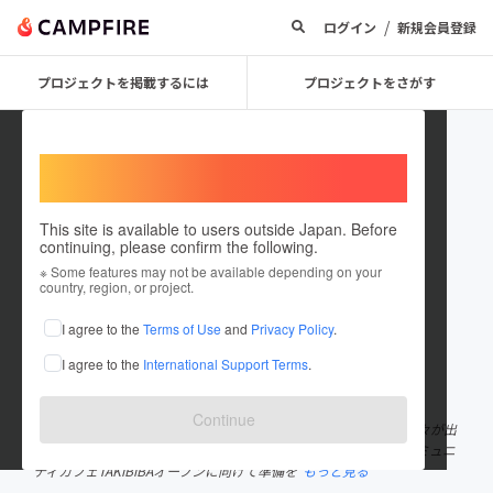
/
ログイン
新規会員登録
プロジェクトを掲載するには
プロジェクトをさがす
Welcome,
International users
This site is available to users outside Japan. Before
continuing, please confirm the following.
TAKiBiBA
※ Some features may not be available depending on your
country, region, or project.
プロジェクトオーナー
I agree to the
Terms of Use
and
Privacy Policy
.
これまでに2回支援して1件のプロジェクトを投稿しています
I agree to the
International Support Terms
.
在住国：日本
現在地：茨城県
出身国：日本
出身地：茨城県
Continue
常磐線JR神立駅前の空き店舗を活かして、世代や職業を超えた人々が出
会い、共に「やりたい想い（心の火）」を探求していくためのコミュニ
ティカフェTAKiBiBAオープンに向けて準備を
もっと見る