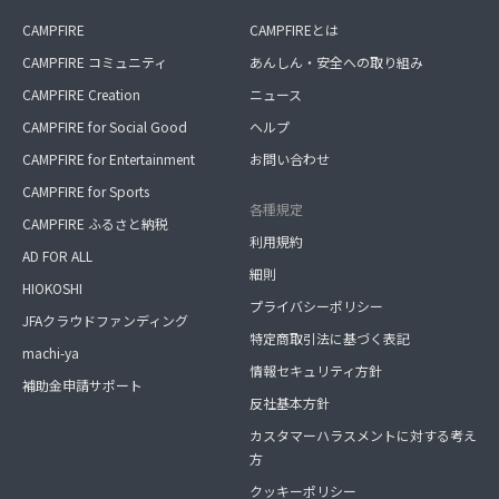
CAMPFIRE
CAMPFIREとは
CAMPFIRE コミュニティ
あんしん・安全への取り組み
CAMPFIRE Creation
ニュース
CAMPFIRE for Social Good
ヘルプ
CAMPFIRE for Entertainment
お問い合わせ
CAMPFIRE for Sports
各種規定
CAMPFIRE ふるさと納税
利用規約
AD FOR ALL
細則
HIOKOSHI
プライバシーポリシー
JFAクラウドファンディング
特定商取引法に基づく表記
machi-ya
情報セキュリティ方針
補助金申請サポート
反社基本方針
カスタマーハラスメントに対する考え
方
クッキーポリシー