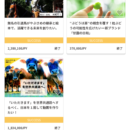
無名の引退馬がやぶさめの継承と絵
”ぶどうは房”の概念を覆す！粒ぶど
本で、活躍できる未来を創りたい。
うの可能性を広げたいー新ブランド
「甘露の日和」
SUCCESS
SUCCESS
2,380,100JPY
終了
370,000JPY
終了
「いただきます」を世界共通語へす
るべく、日本を１周して動画を作り
たい！
SUCCESS
1,834,000JPY
終了