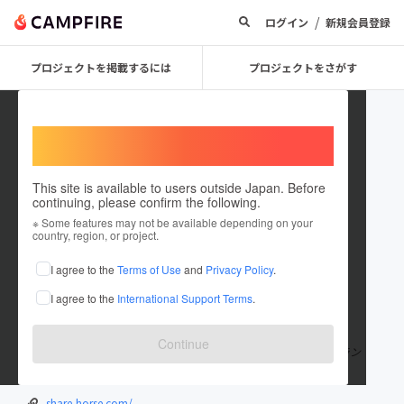
/
ログイン
新規会員登録
プロジェクトを掲載するには
プロジェクトをさがす
Welcome,
International users
This site is available to users outside Japan. Before
continuing, please confirm the following.
VEN_SHARE_HORSE
※ Some features may not be available depending on your
country, region, or project.
プロジェクトオーナー
I agree to the
Terms of Use
and
Privacy Policy
.
これまでに5回支援して1件のプロジェクトを投稿しています
I agree to the
International Support Terms
.
在住国：日本
現在地：兵庫県
出身国：日本
出身地：大阪府
Continue
淡路島で馬とのくらしを分かち合う交流牧場「シェアホースアイラン
ド」を運営しています。
share-horse.com/