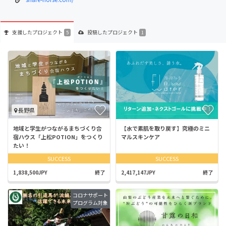
支援した
プロジェクト
投稿した
プロジェクト
5
1
長野県
地域と学生がつながるまちづくり合
【水で素肌を取り戻す】究極のミニ
宿ハウス「上松POTION」をつくり
マルスキンケア
たい！
SUCCESS
SUCCESS
1,838,500JPY
終了
2,417,147JPY
終了
コロナサポート
プログラム対象