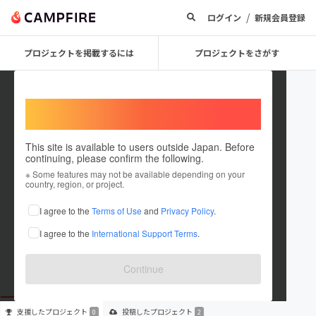
/
ログイン
新規会員登録
プロジェクトを掲載するには
プロジェクトをさがす
Welcome,
International users
This site is available to users outside Japan. Before
continuing, please confirm the following.
aba0426
※ Some features may not be available depending on your
country, region, or project.
プロジェクトオーナー
I agree to the
Terms of Use
and
Privacy Policy
.
これまでに2件のプロジェクトを投稿しています
I agree to the
International Support Terms
.
在住国：未設定
出身国：未設定
Continue
支援した
プロジェクト
投稿した
プロジェクト
0
2