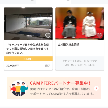
『ミャンマーで日本の生鮮食材を使
土地購入資金調達
って本当に美味しい日本食を食べる
店を作りたい』
FUNDED
プロジェクトはSUCCESSせずに
2017-09-07に終了しました
30,000JPY
終了