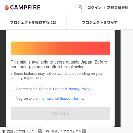
/
ログイン
新規会員登録
プロジェクトを掲載するには
プロジェクトをさがす
Welcome,
International users
This site is available to users outside Japan. Before
continuing, please confirm the following.
aba0426
※ Some features may not be available depending on your
country, region, or project.
プロジェクトオーナー
I agree to the
Terms of Use
and
Privacy Policy
.
これまでに2件のプロジェクトを投稿しています
I agree to the
International Support Terms
.
在住国：未設定
出身国：未設定
Continue
支援した
プロジェクト
投稿した
プロジェクト
0
2