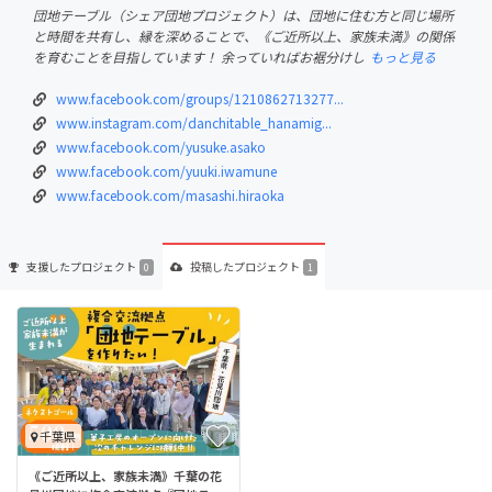
団地テーブル（シェア団地プロジェクト）は、団地に住む方と同じ場所
と時間を共有し、縁を深めることで、《ご近所以上、家族未満》の関係
を育むことを目指しています！ 余っていればお裾分けし
もっと見る
www.facebook.com/groups/1210862713277...
www.instagram.com/danchitable_hanamig...
www.facebook.com/yusuke.asako
www.facebook.com/yuuki.iwamune
www.facebook.com/masashi.hiraoka
支援した
プロジェクト
投稿した
プロジェクト
0
1
千葉県
《ご近所以上、家族未満》千葉の花