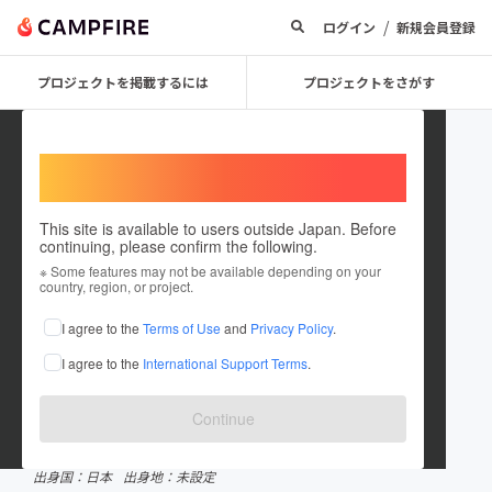
/
ログイン
新規会員登録
プロジェクトを掲載するには
プロジェクトをさがす
Welcome,
International users
This site is available to users outside Japan. Before
continuing, please confirm the following.
団地テーブル
※ Some features may not be available depending on your
country, region, or project.
プロジェクトオーナー
I agree to the
Terms of Use
and
Privacy Policy
.
これまでに1件のプロジェクトを投稿しています
I agree to the
International Support Terms
.
CAMPFIREクラウドファンディングアワード受賞履歴
2024.9 ノミネート
Continue
在住国：日本
現在地：未設定
出身国：日本
出身地：未設定