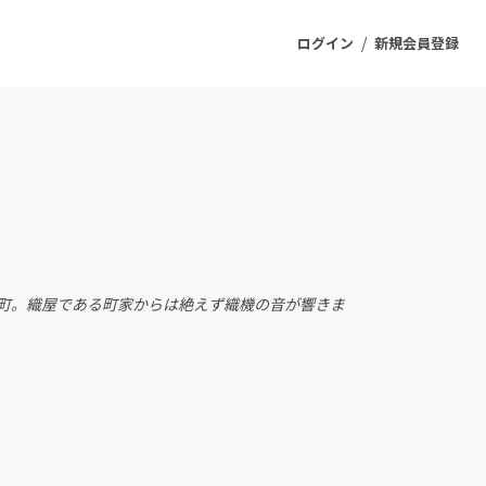
/
ログイン
新規会員登録
ジェクト
もうすぐ公開されます
プロダクト
の町。織屋である町家からは絶えず織機の音が響きま
ファッション
スポーツ
ケア
ソーシャルグッド