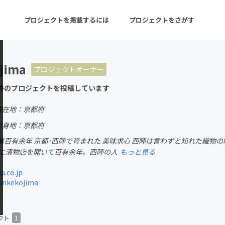
プロジェクトを掲載するには
プロジェクトをさがす
jima
プロジェクトオーナー
ターン
注目の新着プロジェクト
募集終了が近いプロ
件のプロジェクトを投稿しています
現在地：京都府
音楽
舞台・パフォーマンス
出身地：京都府
業百有余年 京都･西陣で育まれた 美味求心 西陣は言わずと知れた織物
ゲーム・サービス開発
フード・飲食店
陣に漬物店を開いて百有余年。西陣の人
もっと見る
書籍・雑誌出版
アニメ・漫画
.co.jp
honkekojima
チャレンジ
ビューティー・ヘルス
クト
1