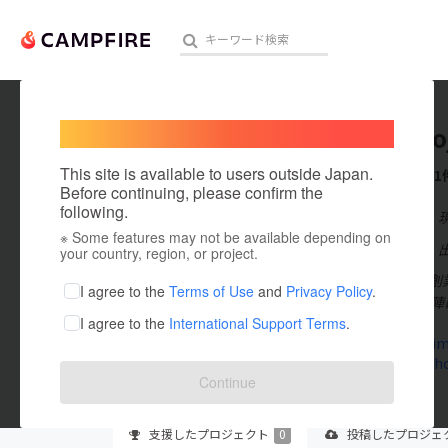
Welcome,
International users
honkeko
人気のプロジェクト
注目のリ
This site is available to users outside Japan.
これまでに1
Before continuing, please confirm the
following.
在住国：日本
※ Some features may not be available depending on
アート・写真
出身国：日本
your country, region, or project.
本家こじまは創
テクノロジー・ガジェット
I agree to the
Terms of Use
and
Privacy Policy
.
す。 そんな西
I agree to the
International Support Terms
.
映像・映画
honkekojima
tsuku2.jp/
ビジネス・起業
Continue
まちづくり・地域活性化
支援した
プロジェクト
0
投稿した
プロジェ