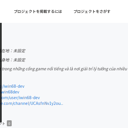
プロジェクトを掲載するには
プロジェクトをさがす
ターン
注目の新着プロジェクト
募集終了が近いプロ
現在地：未設定
出身地：未設定
 trong những cổng game nổi tiếng và là nơi giải trí lý tưởng của nhiều
音楽
舞台・パフォーマンス
ゲーム・サービス開発
フード・飲食店
p/iwin68-dev
iwin68dev
書籍・雑誌出版
アニメ・漫画
com/user/iwin68-dev
e.com/channel/UCAsfnNv1y2ou...
チャレンジ
ビューティー・ヘルス
クト
0