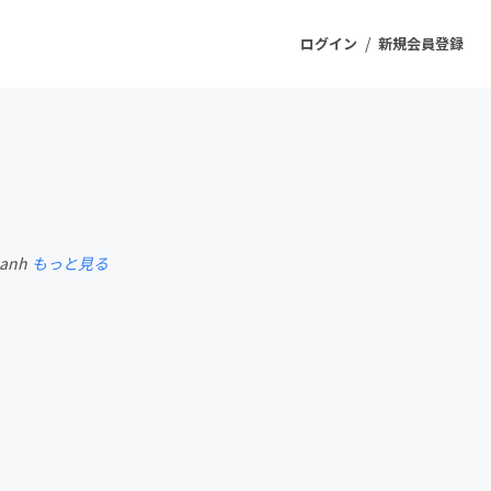
/
ログイン
新規会員登録
ジェクト
もうすぐ公開されます
 anh
もっと見る
プロダクト
ファッション
スポーツ
ケア
ソーシャルグッド