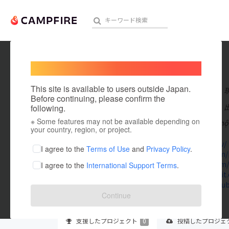
Welcome,
International users
iwin68
人気のプロジェクト
注目のリ
This site is available to users outside Japan.
在住国：日本
Before continuing, please confirm the
出身国：日本
following.
※ Some features may not be available depending on
iWIN Club là một
アート・写真
your country, region, or project.
iwin68.dev/
テクノロジー・ガジェット
I agree to the
Terms of Use
and
Privacy Policy
.
500px.com/
vimeo.com/
I agree to the
International Support Terms
.
映像・映画
www.reddit.
www.youtub
ビジネス・起業
Continue
まちづくり・地域活性化
支援した
プロジェクト
0
投稿した
プロジェ