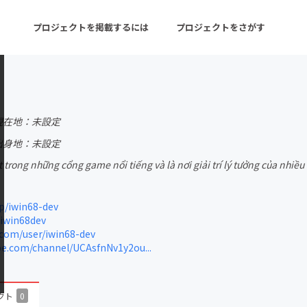
プロジェクトを掲載するには
プロジェクトをさがす
ターン
注目の新着プロジェクト
募集終了が近いプロ
現在地：未設定
出身地：未設定
 trong những cổng game nổi tiếng và là nơi giải trí lý tưởng của nhiều
音楽
舞台・パフォーマンス
ゲーム・サービス開発
フード・飲食店
p/iwin68-dev
iwin68dev
書籍・雑誌出版
アニメ・漫画
com/user/iwin68-dev
e.com/channel/UCAsfnNv1y2ou...
チャレンジ
ビューティー・ヘルス
クト
0