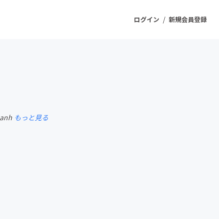
/
ログイン
新規会員登録
ジェクト
もうすぐ公開されます
 anh
もっと見る
プロダクト
ファッション
スポーツ
ケア
ソーシャルグッド