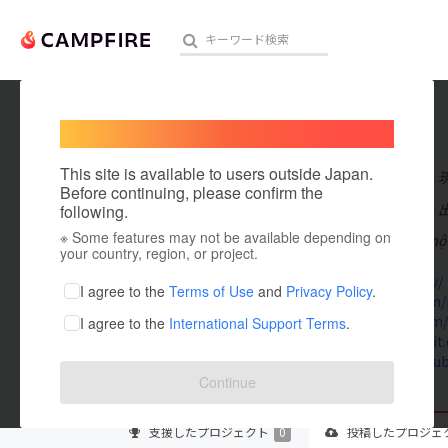
Welcome,
International users
iwin68
人気のプロジェクト
注目のリ
This site is available to users outside Japan.
在住国：日本
Before continuing, please confirm the
出身国：日本
following.
※ Some features may not be available depending on
iWIN Club là một
アート・写真
your country, region, or project.
iwin68.dev/
テクノロジー・ガジェット
I agree to the
Terms of Use
and
Privacy Policy
.
500px.com/
vimeo.com/
I agree to the
International Support Terms
.
映像・映画
www.reddit.
www.youtub
ビジネス・起業
Continue
まちづくり・地域活性化
支援した
プロジェクト
0
投稿した
プロジェ