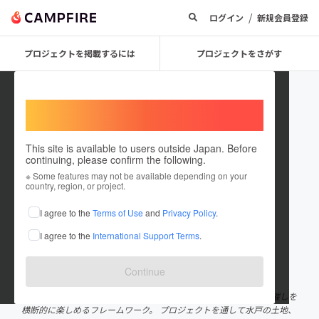
/
ログイン
新規会員登録
プロジェクトを掲載するには
プロジェクトをさがす
Welcome,
International users
This site is available to users outside Japan. Before
continuing, please confirm the following.
水戸クリエイティヴウィーク実行
※ Some features may not be available depending on your
country, region, or project.
委員会
I agree to the
Terms of Use
and
Privacy Policy
.
プロジェクトオーナー
I agree to the
International Support Terms
.
これまでに2回支援して7件のプロジェクトを投稿しています
在住国：日本
現在地：茨城県
Continue
出身国：日本
出身地：茨城県
まじわり、とどまる。 秋、水戸中心市街地で開催される文化的な催しを
横断的に楽しめるフレームワーク。 プロジェクトを通して水戸の土地、