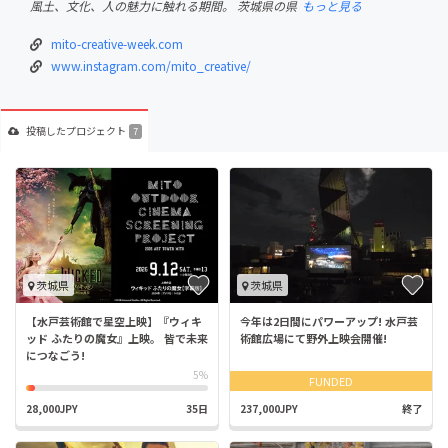
風土、文化、人の魅力に触れる期間。 茨城県の県
もっと見る
mito-creative-week.com
www.instagram.com/mito_creative/
投稿した
プロジェクト
7
茨城県
茨城県
【水戸芸術館で星空上映】『ウィキ
今年は2日間にパワーアップ! 水戸芸
ッド ふたりの魔女』上映。 皆で未来
術館広場にて野外上映会開催!
につなごう!
5%
FUNDED
28,000JPY
35日
237,000JPY
終了