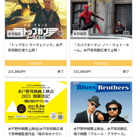
茨城県
茨城県
「トップガン マーヴェリック」水戸
「スパイダーマン: ノー・ウェイ・ホ
芸術館広場で上映！
ーム」水戸芸術館広場で上映！
FUNDED
FUNDED
215,860JPY
終了
152,000JPY
終了
水戸野外映画上映会|水戸芸術館広場
水戸野外映画上映会。水戸芸術館広
で宮崎駿監督作品『風の谷のナウシ
場で映画『ブルース・ブラザース』