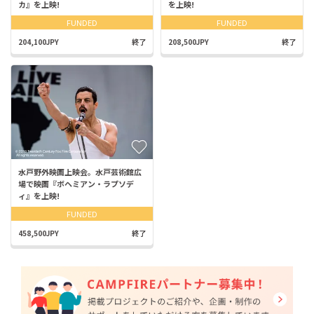
カ』を上映!
を上映!
FUNDED
FUNDED
204,100JPY
終了
208,500JPY
終了
水戸野外映画上映会。水戸芸術館広
場で映画『ボヘミアン・ラプソデ
ィ』を上映!
FUNDED
458,500JPY
終了