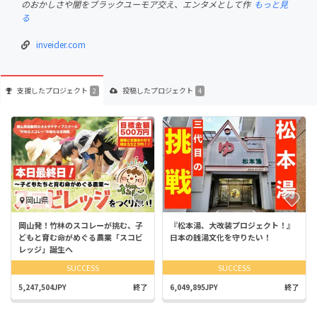
のおかしさや闇をブラックユーモア交え、エンタメとして作
もっと見
る
inveider.com
支援した
プロジェクト
投稿した
プロジェクト
2
4
岡山県
岡山発！竹林のスコレーが挑む、子
『松本湯、大改装プロジェクト！』
どもと育む命がめぐる農業「スコビ
日本の銭湯文化を守りたい！
レッジ」誕生へ
SUCCESS
SUCCESS
5,247,504JPY
終了
6,049,895JPY
終了