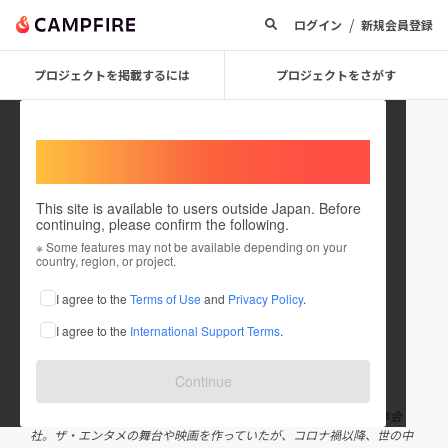
/
ログイン
新規会員登録
プロジェクトを掲載するには
プロジェクトをさがす
Welcome,
International users
This site is available to users outside Japan. Before
continuing, please confirm the following.
映画制作会社オフィスインベーダ
※ Some features may not be available depending on your
country, region, or project.
ー
I agree to the
Terms of Use
and
Privacy Policy
.
プロジェクトオーナー
I agree to the
International Support Terms
.
これまでに2回支援して4件のプロジェクトを投稿しています
在住国：日本
現在地：東京都
Continue
出身国：日本
出身地：岐阜県
異色のクリエーターなるせゆうせいが代表を務める映像・舞台制作会
社。ザ・エンタメの舞台や映画を作っていたが、コロナ禍以降、世の中