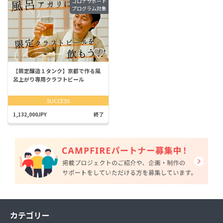
コロナサポート
プログラム対象
【限定醸造１タンク】京都で作る風
呂上がり専用クラフトビール
SUCCESS
1,132,000JPY
終了
カテゴリー