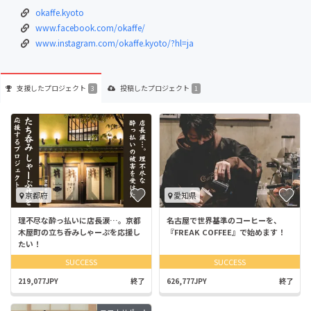
okaffe.kyoto
www.facebook.com/okaffe/
www.instagram.com/okaffe.kyoto/?hl=ja
支援した
プロジェクト
投稿した
プロジェクト
3
1
京都府
愛知県
理不尽な酔っ払いに店長涙…。京都
名古屋で世界基準のコーヒーを、
木屋町の立ち呑みしゃーぷを応援し
『FREAK COFFEE』で始めます！
たい！
SUCCESS
SUCCESS
219,077JPY
終了
626,777JPY
終了