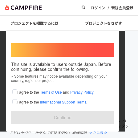
/
ログイン
新規会員登録
プロジェクトを掲載するには
プロジェクトをさがす
Welcome,
International users
This site is available to users outside Japan. Before
continuing, please confirm the following.
okaffe akihiro okada
※ Some features may not be available depending on your
country, region, or project.
プロジェクトオーナー
I agree to the
Terms of Use
and
Privacy Policy
.
これまでに3回支援して1件のプロジェクトを投稿しています
I agree to the
International Support Terms
.
在住国：日本
現在地：京都府
出身国：日本
出身地：京都府
Continue
1971年、京都市生まれ。2002年小川珈琲本店入社。エスプレッソ、バ
リスタに興味を抱き、2004年からバリスタとしての修行を始め、イタリ
アや日本のバールなどで研修を積む。店舗勤務
もっと見る