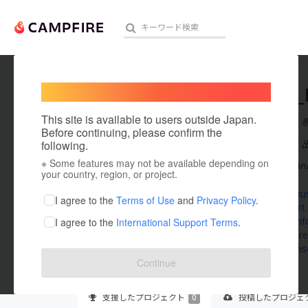
Welcome,
International users
polaris
人気のプロジェクト
注目のリ
This site is available to users outside Japan.
在住国：日本
Before continuing, please confirm the
出身国：日本
following.
※ Some features may not be available depending on
The Polaris Bank
アート・写真
your country, region, or project.
www.bankuss
テクノロジー・ガジェット
I agree to the
Terms of Use
and
Privacy Policy
.
www.iheart.
rosalind.inf
I agree to the
International Support Terms
.
映像・映画
www.mifare.
www.intense
ビジネス・起業
Continue
まちづくり・地域活性化
支援した
プロジェクト
0
投稿した
プロジェ