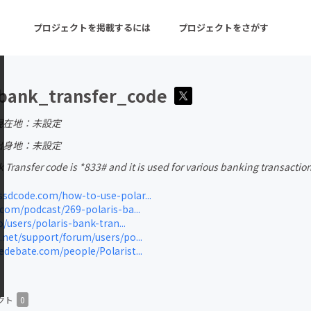
プロジェクトを掲載するには
プロジェクトをさがす
_bank_transfer_code
ターン
注目の新着プロジェクト
募集終了が近いプロ
現在地：未設定
出身地：未設定
 Transfer code is *833# and it is used for various banking transactio
音楽
舞台・パフォーマンス
dcode.com/how-to-use-polar...
ゲーム・サービス開発
フード・飲食店
com/podcast/269-polaris-ba...
o/users/polaris-bank-tran...
書籍・雑誌出版
アニメ・漫画
net/support/forum/users/po...
debate.com/people/Polarist...
チャレンジ
ビューティー・ヘルス
クト
0