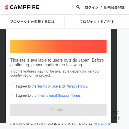
/
ログイン
新規会員登録
プロジェクトを掲載するには
プロジェクトをさがす
Welcome,
International users
This site is available to users outside Japan. Before
continuing, please confirm the following.
timilantosceramics
※ Some features may not be available depending on your
country, region, or project.
プロジェクトオーナー
I agree to the
Terms of Use
and
Privacy Policy
.
これまでに1件のプロジェクトを投稿しています
I agree to the
International Support Terms
.
在住国：日本
現在地：栃木県
出身国：日本
出身地：未設定
Continue
私はハンガリー出身で、今は日本で陶芸家をしています。私は幼い頃か
ら芸術や粘土に触れてきた人生でした。 日本とハンガリーの国や人々を
つなぐ架け橋になれるよう活動しています。 ぜひプロ
もっと見る