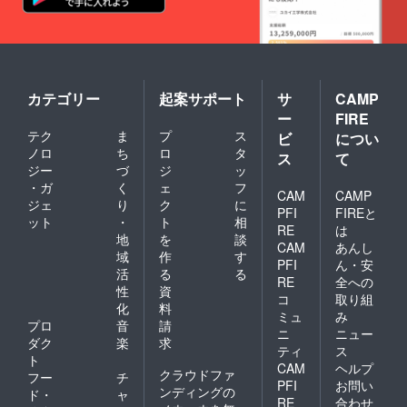
カテゴリー
起案サポート
サ
CAMP
ー
FIRE
テク
ま
プ
ス
ビ
につい
ノロ
ち
ロ
タ
ス
て
ジー
づ
ジ
ッ
・ガ
く
ェ
フ
CAM
CAMP
ジェ
り
ク
に
PFI
FIREと
ット
・
ト
相
RE
は
地
を
談
CAM
あんし
域
作
す
PFI
ん・安
活
る
る
RE
全への
性
資
コ
取り組
化
料
ミュ
み
プロ
音
請
ニ
ニュー
ダク
楽
求
ティ
ス
ト
CAM
ヘルプ
クラウドファ
フー
チ
PFI
お問い
ンディングの
ド・
ャ
RE
合わせ