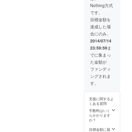
ＭＲにて効
Nothing方式
果テスト終
です。
了
目標金額を
エチオピ
達成した場
ア、ア
ファール市
合にのみ、
にて効果テ
2014/07/14
スト終了
23:59:59
ま
でに集まっ
た金額が
ファンディ
ングされま
す。
支援に関するよ
くある質問
手数料はいく
らかかります
か？
目標金額に届