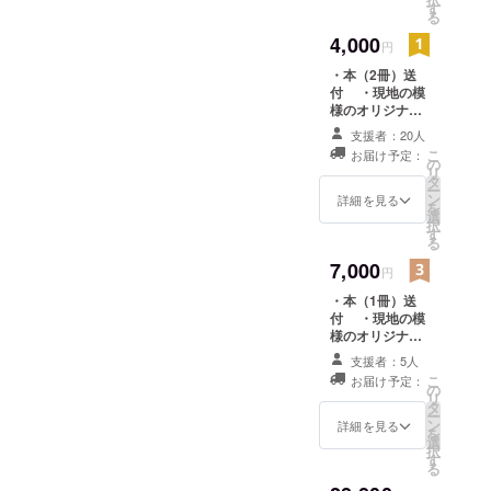
す
る
2008年
4,000
（有）YMト
円
レーディン
・本（2冊）送
グ
付 ・現地の模
様のオリジナル
ポストカード（4
支援者：20人
代表取
枚）
こ
お届け予定：
の
締役
リ
タ
ー
ン
詳細を見る
を
選
択
す
U.A.E.
る
Jebel Al
7,000
円
Free Zone
・本（1冊）送
YTME
付 ・現地の模
Co.,Ltd. 代表
様のオリジナル
ポストカード（4
取締役
支援者：5人
枚） ・半ページ
こ
2008年
お届け予定：
分の文章掲載
の
リ
～ 株
タ
ー
ン
詳細を見る
式会社
を
選
択
PHILIA（フ
す
る
ィリ