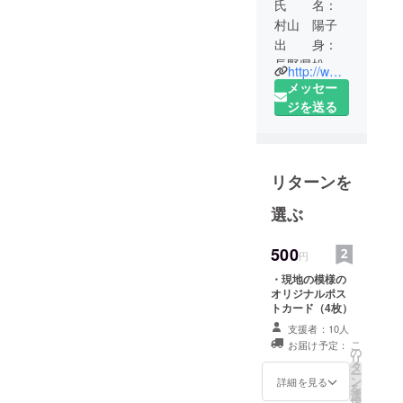
氏 名：
村山 陽子
出 身：
長野県松本
http://www.philia-corp.com
市
メッセー
早稲田大学
ジを送る
第二文学部
卒業
財団法人国
リターンを
際開発高等
教育機構 国
選ぶ
際開発入門
コース
500
円
多摩大学ル
・現地の模様の
ネッサンス
オリジナルポス
センター
トカード（4枚）
40歳代CEO
支援者：10人
養成講座修
こ
お届け予定：
の
リ
了
タ
ー
ン
詳細を見る
を
選
2005年～
択