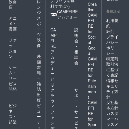
ノウハウを無
飲食
レ
Crea
料で学ぼう
店
ン
tion
各種規定
CAMPFIRE
ジ
CAM
アカデミー
アニ
ス
利用規
PFI
メ・
ポ
約
RE
漫画
ー
CA
説
細則
for
ツ
MP
明
プライ
Soci
ファ
映
FI
会
バシー
al
ッ
像
RE
・
ポリ
Goo
ショ
・
ア
相
シー
d
ン
映
カ
談
特定商
CAM
画
デ
会
取引法
PFI
ゲー
書
ミ
に基づ
RE
ム・
籍
ー
く表記
for
サー
・
と
情報セ
Ente
ビス
雑
は
キュリ
rtain
開発
誌
ク
サ
ティ方
men
出
ラ
ポ
針
t
版
ウ
ー
反社基
CAM
ビジ
ビ
ド
ト
本方針
PFI
ネ
ュ
フ
サ
カスタ
RE
ス・
ー
ァ
ー
マーハ
for
起業
テ
ン
ビ
ラスメ
Spor
ィ
デ
ス