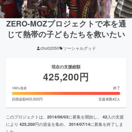
ZERO-MOZプロジェクトで本を通
じて熱帯の子どもたちを救いたい
cho02050
ソーシャルグッド
現在の支援総額
425,200
円
終了
106
%達成
目標金額
400,000
円
支援者数
42
人
このプロジェクトは、
2014/06/03
に募集を開始し、
42
人の支援
により
425,200
円の資金を集め、
2014/07/14
に募集を終了しま
した