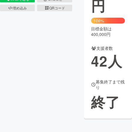
円
埋め込み
QRコード
まちづくり・地域活性化
106%
目標金額は
CAMPFIRE for Social Good
CAMPFIRE Creation
400,000円
CAMPFIREふるさと納税
machi-ya
コミュニティ
支援者数
42
人
募集終了まで残
り
終了