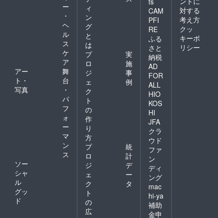
ントに
ts
ー
ィ
対する
CAM
・
ン
考え方
PFI
ヘ
グ
クッ
RE
ル
と
キーポ
ふる
ス
は
リシー
さと
ケ
プ
実
納税
ア
ロ
施
AD
アー
舞
ジ
事
FOR
ト・
台
ェ
例
ALL
写真
・
ク
HIO
パ
ト
KOS
フ
の
HI
ォ
作
JFA
ー
り
クラ
マ
方
ウド
ン
プ
統
ファ
ス
ロ
計
ン
ソー
ジ
デ
ディ
シャ
ェ
ー
ング
ル
ク
タ
mac
グッ
ト
hi-ya
ド
の
補助
広
金申