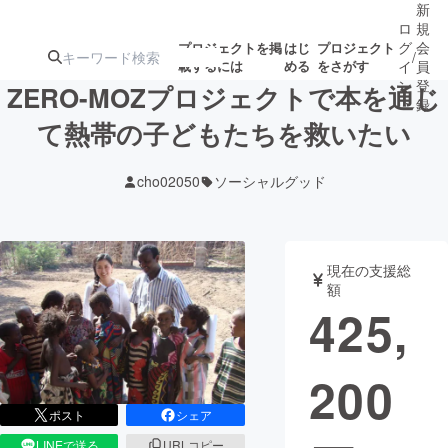
新
ロ
規
グ
会
プロジェクトを掲
はじ
プロジェクト
/
載するには
める
をさがす
イ
員
ン
登
ZERO-MOZプロジェクトで本を通じ
録
て熱帯の子どもたちを救いたい
人気のプロ
注目のリ
注目の新着プロ
募集終了が近いプ
もうすぐ公開
cho02050
ソーシャルグッド
ジェクト
ターン
ジェクト
ロジェクト
されます
アート・写真
音楽
現在の支援総
額
425,
テクノロジー・ガジェット
ゲーム・サ
200
映像・映画
書籍・雑誌
ポスト
シェア
ビジネス・起業
チャレンジ
LINEで送る
URLコピー