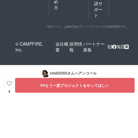
め
請サ
方
ポー
ト
「QRコード」は株式会社デンソーウェーブの登録商標です。
© CAMPFIRE,
会社概
採用情
パートナー
Inc.
要
報
募集
cho02050
さんへアンコール
もう一度プロジェクトをやってほしい
4