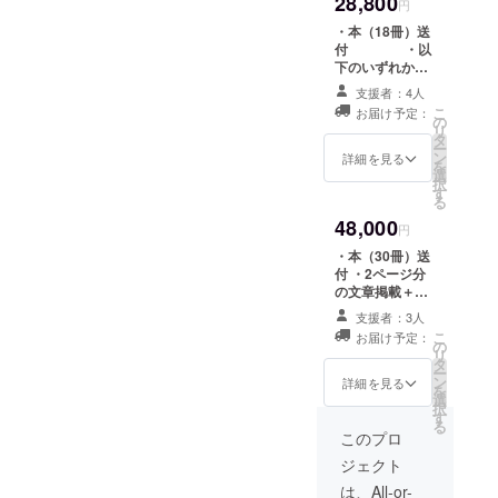
28,800
円
ア）
・本（18冊）送
付 ・以
代表取
下のいずれかの
締役
文章掲載 2ペー
支援者：4人
ジ分文章執筆＋
こ
お届け予定：
モノクロ写真1枚
の
リ
マラリア・
掲載 1ページ
タ
ー
分文章執筆＋カ
ン
デング熱に
詳細を見る
を
ラー写真1枚掲載
選
関して
択
す
る
（財）日本
48,000
円
食品分析セ
ンターにて
・本（30冊）送
付 ・2ページ分
安全性のテ
の文章掲載＋カ
スト終了
ラー写真2枚掲載
支援者：3人
ガーナ野口
こ
お届け予定：
の
英世記念研
リ
タ
ー
究室にて効
ン
詳細を見る
を
選
果テスト終
択
す
る
了
このプロ
マレーシア
ジェクト
国家機関Ｉ
は、All-or-