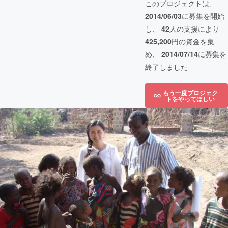
このプロジェクトは、
2014/06/03
に募集を開始
し、
42
人の支援により
425,200
円の資金を集
め、
2014/07/14
に募集を
終了しました
もう一度プロジェク
トをやってほしい