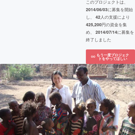
このプロジェクトは、
2014/06/03
に募集を開始
し、
42
人の支援により
425,200
円の資金を集
め、
2014/07/14
に募集を
終了しました
もう一度プロジェク
トをやってほしい