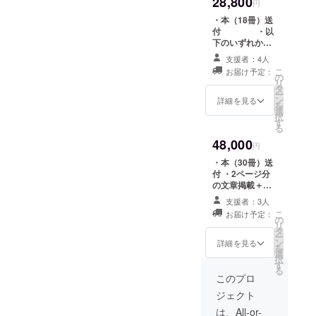
28,800
円
ア）
・本（18冊）送
付 ・以
代表取
下のいずれかの
締役
文章掲載 2ペー
支援者：4人
ジ分文章執筆＋
こ
お届け予定：
モノクロ写真1枚
の
リ
マラリア・
掲載 1ページ
タ
ー
分文章執筆＋カ
ン
デング熱に
詳細を見る
を
ラー写真1枚掲載
選
関して
択
す
る
（財）日本
48,000
円
食品分析セ
ンターにて
・本（30冊）送
付 ・2ページ分
安全性のテ
の文章掲載＋カ
スト終了
ラー写真2枚掲載
支援者：3人
ガーナ野口
こ
お届け予定：
の
英世記念研
リ
タ
ー
究室にて効
ン
詳細を見る
を
選
果テスト終
択
す
る
了
このプロ
マレーシア
ジェクト
国家機関Ｉ
は、All-or-