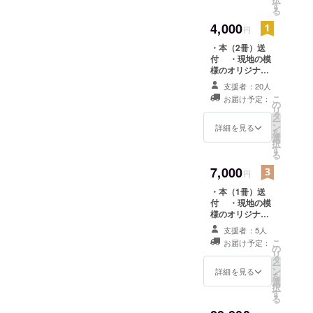
す
る
2008年
4,000
（有）YMト
円
レーディン
・本（2冊）送
グ
付 ・現地の模
様のオリジナル
ポストカード（4
支援者：20人
代表取
枚）
こ
お届け予定：
の
締役
リ
タ
ー
ン
詳細を見る
を
選
択
す
U.A.E.
る
Jebel Al
7,000
円
Free Zone
・本（1冊）送
YTME
付 ・現地の模
Co.,Ltd. 代表
様のオリジナル
ポストカード（4
取締役
支援者：5人
枚） ・半ページ
こ
2008年
お届け予定：
分の文章掲載
の
リ
～ 株
タ
ー
ン
詳細を見る
式会社
を
選
択
PHILIA（フ
す
る
ィリ