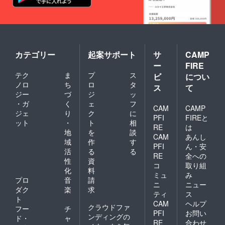
カテゴリー
起案サポート
サ
CAMP
ー
FIRE
テク
ま
プ
ス
ビ
につい
ノロ
ち
ロ
タ
ス
て
ジー
づ
ジ
ッ
・ガ
く
ェ
フ
CAM
CAMP
ジェ
り
ク
に
PFI
FIREと
ット
・
ト
相
RE
は
地
を
談
CAM
あんし
域
作
す
PFI
ん・安
活
る
る
RE
全への
性
資
コ
取り組
化
料
ミュ
み
プロ
音
請
ニ
ニュー
ダク
楽
求
ティ
ス
ト
CAM
ヘルプ
クラウドファ
フー
チ
PFI
お問い
ンディングの
ド・
ャ
RE
合わせ