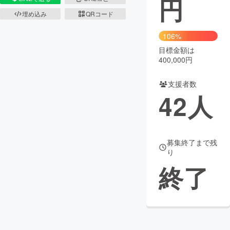
円
埋め込み
QRコード
まちづくり・地域活性化
106%
目標金額は
CAMPFIRE for Social Good
CAMPFIRE Creation
400,000円
CAMPFIREふるさと納税
machi-ya
コミュニティ
支援者数
42
人
募集終了まで残
り
終了