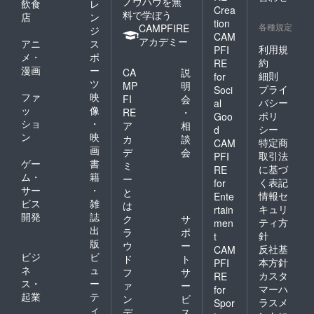
ノウハウを無
飲食
レ
Crea
料で学ぼう
店
ン
tion
各種規定
CAMPFIRE
ジ
CAM
アカデミー
アニ
ス
利用規
PFI
メ・
ポ
約
RE
漫画
ー
CA
説
細則
for
ツ
MP
明
プライ
Soci
ファ
映
FI
会
バシー
al
ッ
像
RE
・
ポリ
Goo
ショ
・
ア
相
シー
d
ン
映
カ
談
特定商
CAM
画
デ
会
取引法
PFI
ゲー
書
ミ
に基づ
RE
ム・
籍
ー
く表記
for
サー
・
と
情報セ
Ente
ビス
雑
は
キュリ
rtain
開発
誌
ク
サ
ティ方
men
出
ラ
ポ
針
t
版
ウ
ー
反社基
CAM
ビジ
ビ
ド
ト
本方針
PFI
ネ
ュ
フ
サ
カスタ
RE
ス・
ー
ァ
ー
マーハ
for
起業
テ
ン
ビ
ラスメ
Spor
ィ
デ
ス