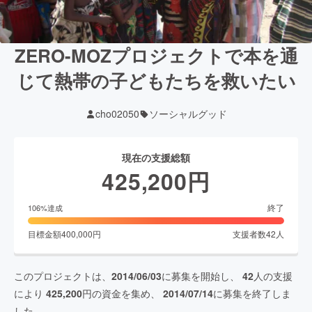
ZERO-MOZプロジェクトで本を通
じて熱帯の子どもたちを救いたい
cho02050
ソーシャルグッド
現在の支援総額
425,200
円
終了
106
%達成
目標金額
400,000
円
支援者数
42
人
このプロジェクトは、
2014/06/03
に募集を開始し、
42
人の支援
により
425,200
円の資金を集め、
2014/07/14
に募集を終了しま
した