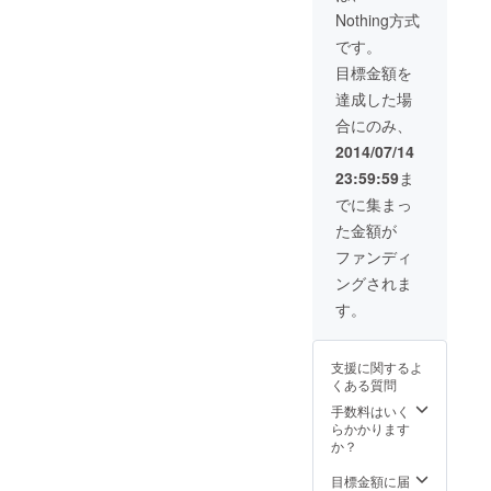
ＭＲにて効
Nothing方式
果テスト終
です。
了
目標金額を
エチオピ
達成した場
ア、ア
ファール市
合にのみ、
にて効果テ
2014/07/14
スト終了
23:59:59
ま
でに集まっ
た金額が
ファンディ
ングされま
す。
支援に関するよ
くある質問
手数料はいく
らかかります
か？
目標金額に届