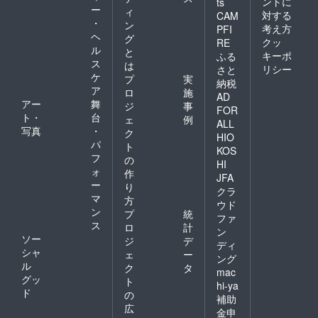
ントに
ts
ー
ィ
対する
CAM
・
ン
考え方
PFI
ヘ
グ
クッ
RE
ル
と
キーポ
ふる
ス
は
リシー
さと
ケ
プ
実
納税
ア
ロ
施
AD
アー
舞
ジ
事
FOR
ト・
台
ェ
例
ALL
写真
・
ク
HIO
パ
ト
KOS
フ
の
HI
ォ
作
JFA
ー
り
クラ
マ
方
ウド
ン
プ
統
ファ
ス
ロ
計
ン
ソー
ジ
デ
ディ
シャ
ェ
ー
ング
ル
ク
タ
mac
グッ
ト
hi-ya
ド
の
補助
広
金申