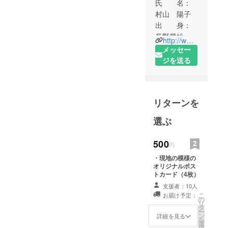
氏 名：
村山 陽子
出 身：
長野県松本
http://www.philia-corp.com
市
メッセー
早稲田大学
ジを送る
第二文学部
卒業
財団法人国
リターンを
際開発高等
教育機構 国
選ぶ
際開発入門
コース
500
円
多摩大学ル
・現地の模様の
ネッサンス
オリジナルポス
センター
トカード（4枚）
40歳代CEO
支援者：10人
養成講座修
こ
お届け予定：
の
リ
了
タ
ー
ン
詳細を見る
を
選
2005年～
択