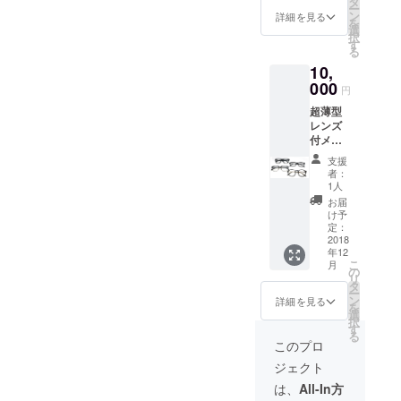
タ
ー
送りし
ン
詳細を見る
を
ます。
選
択
その中
す
る
からお
10,
好きな
商品を
000
円
お選び
超薄型
いただ
レンズ
けま
付メガ
す。 度
ネ 1本
数をお
支援
写真は
教えい
者：
一例で
ただけ
1人
す。弊
れば、
お届
社より
度付き
け予
該当商
レンズ
定：
品の画
2018
に加工
年12
像を
してお
こ
月
メール
送りし
の
リ
にてお
ます。
タ
ー
送りし
ン
詳細を見る
を
ます。
選
択
その中
す
る
からお
このプロ
好きな
ジェクト
商品を
お選び
は、
All-In方
いただ