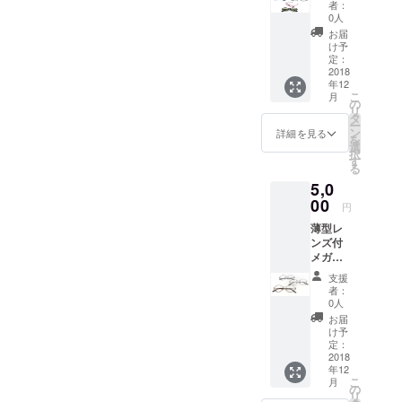
ガネ ・
者：
PCグラ
0人
ス 上記
お届
の中か
け予
ら1つお
定：
選びい
2018
年12
ただけ
こ
月
ます
の
リ
タ
ー
ン
詳細を見る
を
選
択
す
る
5,0
00
円
薄型レ
ンズ付
メガ
ネ 1本
支援
写真は
者：
一例で
0人
す。弊
お届
社より
け予
該当商
定：
品の画
2018
年12
像を
こ
月
メール
の
リ
にてお