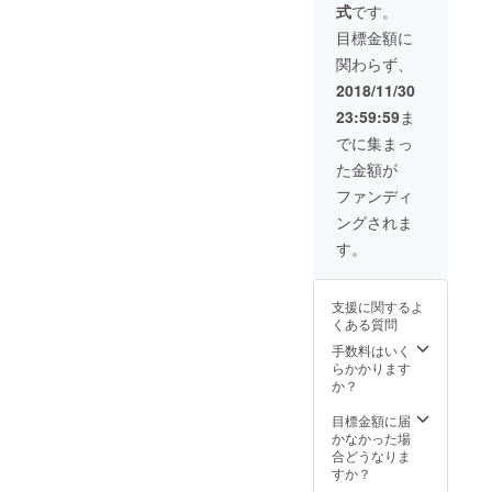
式
です。
けま
す。 度
目標金額に
数をお
関わらず、
教えい
ただけ
2018/11/30
れば、
23:59:59
ま
度付き
レンズ
でに集まっ
に加工
た金額が
してお
送りし
ファンディ
ます。
ングされま
す。
支援に関するよ
くある質問
手数料はいく
らかかります
か？
目標金額に届
かなかった場
合どうなりま
すか？