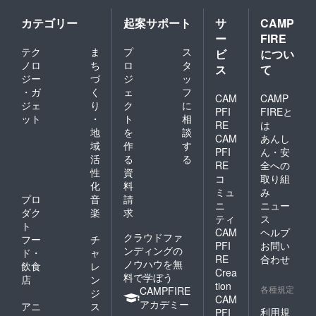
カテゴリー
起案サポート
サ
CAMP
ー
FIRE
テク
ま
プ
ス
ビ
につい
ノロ
ち
ロ
タ
ス
て
ジー
づ
ジ
ッ
・ガ
く
ェ
フ
CAM
CAMP
ジェ
り
ク
に
PFI
FIREと
ット
・
ト
相
RE
は
地
を
談
CAM
あんし
域
作
す
PFI
ん・安
活
る
る
RE
全への
性
資
コ
取り組
化
料
ミュ
み
プロ
音
請
ニ
ニュー
ダク
楽
求
ティ
ス
ト
CAM
ヘルプ
クラウドファ
フー
チ
PFI
お問い
ンディングの
ド・
ャ
RE
合わせ
ノウハウを無
飲食
レ
Crea
料で学ぼう
店
ン
tion
各種規定
CAMPFIRE
ジ
CAM
アカデミー
アニ
ス
利用規
PFI