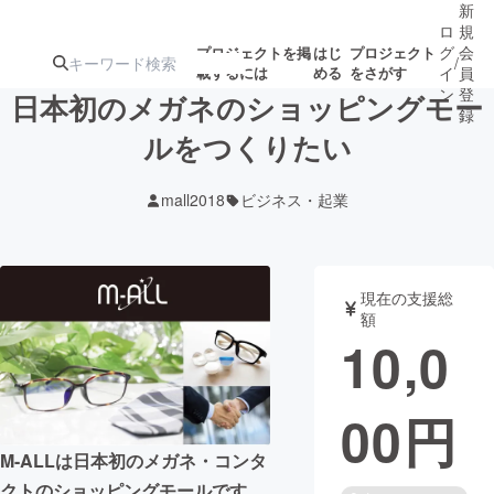
新
ロ
規
グ
会
プロジェクトを掲
はじ
プロジェクト
/
載するには
める
をさがす
イ
員
ン
登
日本初のメガネのショッピングモー
録
ルをつくりたい
人気のプロ
注目のリ
注目の新着プロ
募集終了が近いプ
もうすぐ公開
mall2018
ビジネス・起業
ジェクト
ターン
ジェクト
ロジェクト
されます
アート・写真
音楽
現在の支援総
額
10,0
テクノロジー・ガジェット
ゲーム・サ
00
円
映像・映画
書籍・雑誌
M-ALLは日本初のメガネ・コンタ
ビジネス・起業
チャレンジ
クトのショッピングモールです。