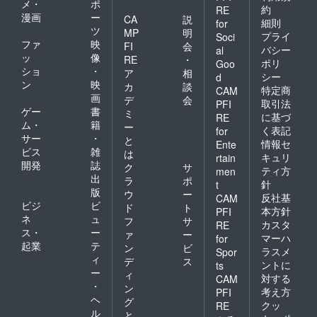
メ・
ポ
約
RE
漫画
ー
CA
説
細則
for
ツ
MP
明
プライ
Soci
ファ
映
FI
会
バシー
al
ッ
像
RE
・
ポリ
Goo
ショ
・
ア
相
シー
d
ン
映
カ
談
特定商
CAM
画
デ
会
取引法
PFI
ゲー
書
ミ
に基づ
RE
ム・
籍
ー
く表記
for
サー
・
と
情報セ
Ente
ビス
雑
は
キュリ
rtain
開発
誌
ク
サ
ティ方
men
出
ラ
ポ
針
t
版
ウ
ー
反社基
CAM
ビジ
ビ
ド
ト
本方針
PFI
ネ
ュ
フ
サ
カスタ
RE
ス・
ー
ァ
ー
マーハ
for
起業
テ
ン
ビ
ラスメ
Spor
ィ
デ
ス
ントに
ts
ー
ィ
対する
CAM
・
ン
考え方
PFI
ヘ
グ
クッ
RE
ル
と