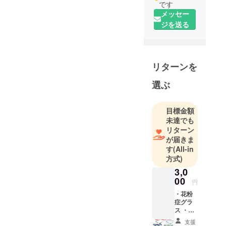
です
メッセー
ジを送る
リターンを
選ぶ
目標金額
未達でも
リターン
が届きま
す
(All-in
方式)
3,0
00
円
・花粉
症グラ
ス ・お
風呂メ
支援