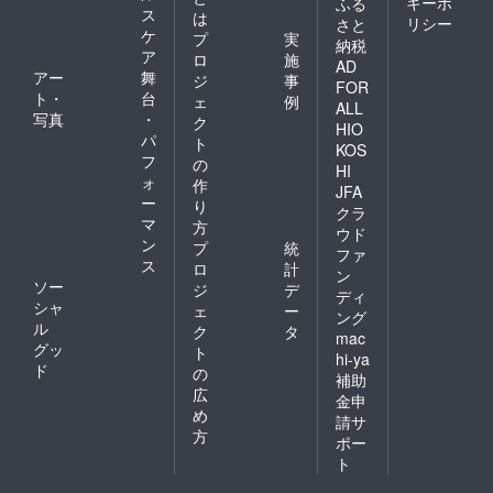
キーポ
ふる
ス
は
リシー
さと
ケ
プ
実
納税
ア
ロ
施
AD
アー
舞
ジ
事
FOR
ト・
台
ェ
例
ALL
写真
・
ク
HIO
パ
ト
KOS
フ
の
HI
ォ
作
JFA
ー
り
クラ
マ
方
ウド
ン
プ
統
ファ
ス
ロ
計
ン
ソー
ジ
デ
ディ
シャ
ェ
ー
ング
ル
ク
タ
mac
グッ
ト
hi-ya
ド
の
補助
広
金申
め
請サ
方
ポー
ト