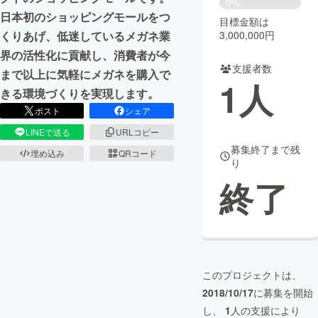
0%
日本初のショッピングモールをつ
目標金額は
まちづくり・地域活性化
3,000,000円
くりあげ、低迷しているメガネ業
界の活性化に貢献し、消費者が今
支援者数
CAMPFIRE for Social Good
CAMPFIRE Creation
まで以上に気軽にメガネを購入で
1
人
CAMPFIREふるさと納税
machi-ya
コミュニティ
きる環境づくりを実現します。
ポスト
シェア
LINEで送る
URLコピー
募集終了まで残
埋め込み
QRコード
り
終了
このプロジェクトは、
2018/10/17
に募集を開始
し、
1
人の支援により