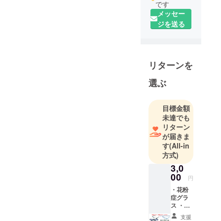
です
ば購入します。
メッセー
P.S：コンタクトレン
ジを送る
ズ扱いの予定はありま
すか？
リターンを
選ぶ
目標金額
未達でも
リターン
が届きま
す
(All-in
方式)
3,0
00
円
・花粉
症グラ
ス ・お
風呂メ
支援