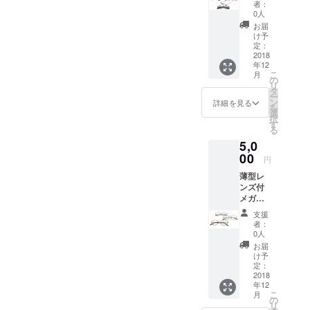
ガネ ・
者：
PCグラ
0人
ス 上記
お届
の中か
け予
ら1つお
定：
選びい
2018
年12
ただけ
こ
月
ます
の
リ
タ
ー
ン
詳細を見る
を
選
択
す
る
5,0
00
円
薄型レ
ンズ付
メガ
ネ 1本
支援
写真は
者：
一例で
0人
す。弊
お届
社より
け予
該当商
定：
品の画
2018
年12
像を
こ
月
メール
の
リ
にてお