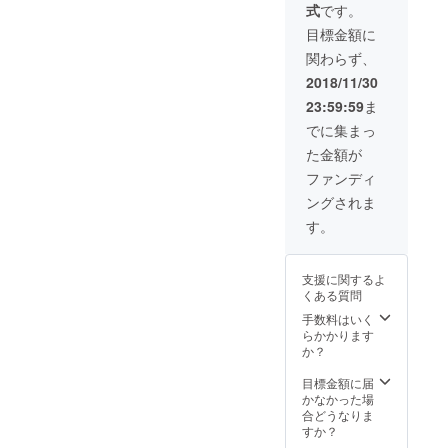
式
です。
けま
す。 度
目標金額に
数をお
関わらず、
教えい
ただけ
2018/11/30
れば、
23:59:59
ま
度付き
レンズ
でに集まっ
に加工
た金額が
してお
送りし
ファンディ
ます。
ングされま
す。
支援に関するよ
くある質問
手数料はいく
らかかります
か？
目標金額に届
かなかった場
合どうなりま
すか？