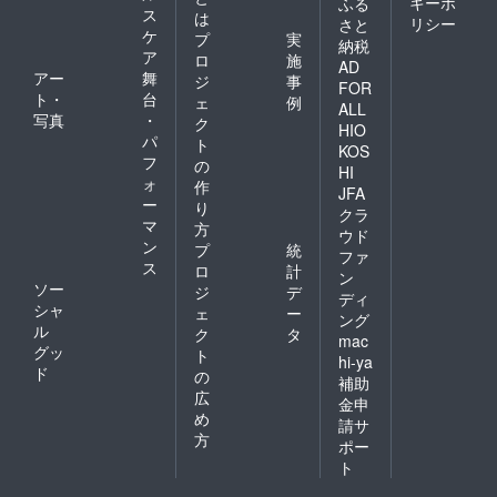
キーポ
ふる
ス
は
リシー
さと
ケ
プ
実
納税
ア
ロ
施
AD
アー
舞
ジ
事
FOR
ト・
台
ェ
例
ALL
写真
・
ク
HIO
パ
ト
KOS
フ
の
HI
ォ
作
JFA
ー
り
クラ
マ
方
ウド
ン
プ
統
ファ
ス
ロ
計
ン
ソー
ジ
デ
ディ
シャ
ェ
ー
ング
ル
ク
タ
mac
グッ
ト
hi-ya
ド
の
補助
広
金申
め
請サ
方
ポー
ト