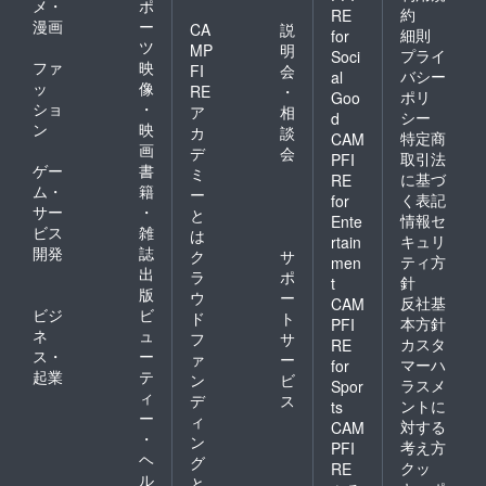
メ・
ポ
約
RE
漫画
ー
CA
説
細則
for
ツ
MP
明
プライ
Soci
ファ
映
FI
会
バシー
al
ッ
像
RE
・
ポリ
Goo
ショ
・
ア
相
シー
d
ン
映
カ
談
特定商
CAM
画
デ
会
取引法
PFI
ゲー
書
ミ
に基づ
RE
ム・
籍
ー
く表記
for
サー
・
と
情報セ
Ente
ビス
雑
は
キュリ
rtain
開発
誌
ク
サ
ティ方
men
出
ラ
ポ
針
t
版
ウ
ー
反社基
CAM
ビジ
ビ
ド
ト
本方針
PFI
ネ
ュ
フ
サ
カスタ
RE
ス・
ー
ァ
ー
マーハ
for
起業
テ
ン
ビ
ラスメ
Spor
ィ
デ
ス
ントに
ts
ー
ィ
対する
CAM
・
ン
考え方
PFI
ヘ
グ
クッ
RE
ル
と