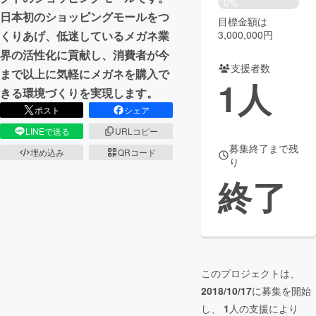
0%
日本初のショッピングモールをつ
目標金額は
まちづくり・地域活性化
3,000,000円
くりあげ、低迷しているメガネ業
界の活性化に貢献し、消費者が今
支援者数
CAMPFIRE for Social Good
CAMPFIRE Creation
まで以上に気軽にメガネを購入で
1
人
CAMPFIREふるさと納税
machi-ya
コミュニティ
きる環境づくりを実現します。
ポスト
シェア
LINEで送る
URLコピー
募集終了まで残
埋め込み
QRコード
り
終了
このプロジェクトは、
2018/10/17
に募集を開始
し、
1
人の支援により