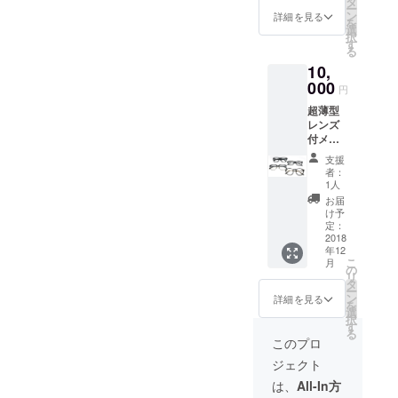
タ
ー
送りし
ン
詳細を見る
を
ます。
選
択
その中
す
る
からお
10,
好きな
商品を
000
円
お選び
超薄型
いただ
レンズ
けま
付メガ
す。 度
ネ 1本
数をお
支援
写真は
教えい
者：
一例で
ただけ
1人
す。弊
れば、
お届
社より
度付き
け予
該当商
レンズ
定：
品の画
2018
に加工
年12
像を
してお
こ
月
メール
送りし
の
リ
にてお
ます。
タ
ー
送りし
ン
詳細を見る
を
ます。
選
択
その中
す
る
からお
このプロ
好きな
ジェクト
商品を
お選び
は、
All-In方
いただ