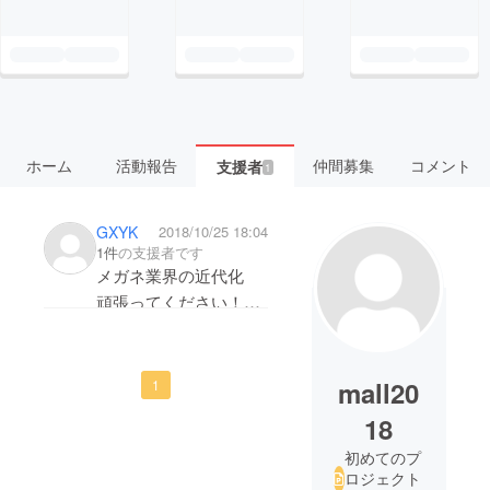
ホーム
活動報告
仲間募集
コメント
支援者
1
GXYK
2018/10/25 18:04
1件
の支援者です
メガネ業界の近代化
頑張ってください！日
本のメガネ産業が将来
に向けて持続できるよ
う応援させていただき
mall20
1
ます。
18
どんなメガネが販売さ
初めてのプ
れるか楽しみにしてい
ロジェクト
ます。いいものがあれ