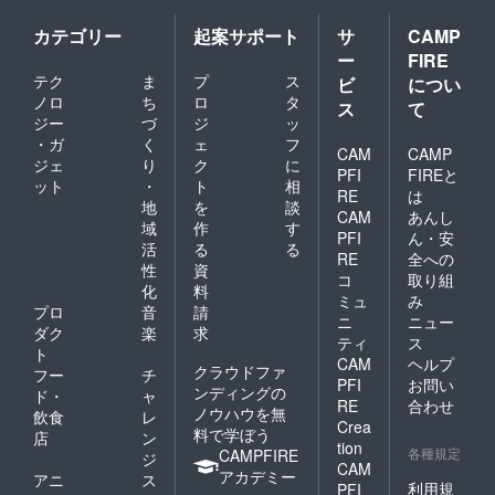
カテゴリー
起案サポート
サ
CAMP
ー
FIRE
テク
ま
プ
ス
ビ
につい
ノロ
ち
ロ
タ
ス
て
ジー
づ
ジ
ッ
・ガ
く
ェ
フ
CAM
CAMP
ジェ
り
ク
に
PFI
FIREと
ット
・
ト
相
RE
は
地
を
談
CAM
あんし
域
作
す
PFI
ん・安
活
る
る
RE
全への
性
資
コ
取り組
化
料
ミュ
み
プロ
音
請
ニ
ニュー
ダク
楽
求
ティ
ス
ト
CAM
ヘルプ
クラウドファ
フー
チ
PFI
お問い
ンディングの
ド・
ャ
RE
合わせ
ノウハウを無
飲食
レ
Crea
料で学ぼう
店
ン
tion
各種規定
CAMPFIRE
ジ
CAM
アカデミー
アニ
ス
利用規
PFI