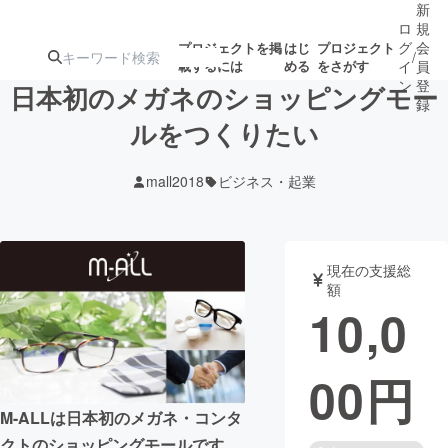
新
ロ
規
グ
会
プロジェクトを掲
はじ
プロジェクト
/
載するには
める
をさがす
イ
員
ン
登
日本初のメガネのショッピングモー
録
ルをつくりたい
人気のプロ
注目のリ
注目の新着プロ
募集終了が近いプ
もうすぐ公開
mall2018
ビジネス・起業
ジェクト
ターン
ジェクト
ロジェクト
されます
アート・写真
音楽
現在の支援総
額
10,0
テクノロジー・ガジェット
ゲーム・サ
00
円
映像・映画
書籍・雑誌
M-ALLは日本初のメガネ・コンタ
ビジネス・起業
チャレンジ
クトのショッピングモールです。