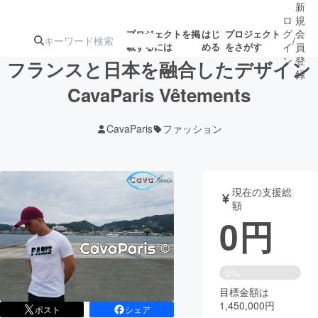
新
ロ
規
グ
会
プロジェクトを掲
はじ
プロジェクト
/
載するには
める
をさがす
イ
員
ン
登
フランスと日本を融合したデザイン
録
CavaParis Vêtements
人気のプロ
注目のリ
注目の新着プロ
募集終了が近いプ
もうすぐ公開
CavaParis
ファッション
ジェクト
ターン
ジェクト
ロジェクト
されます
アート・写真
音楽
現在の支援総
額
0
円
テクノロジー・ガジェット
ゲーム・サ
映像・映画
書籍・雑誌
0%
目標金額は
1,450,000円
ビジネス・起業
チャレンジ
ポスト
シェア