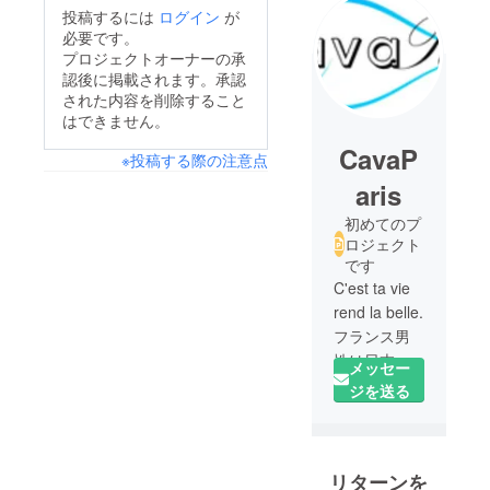
投稿するには
ログイン
が
必要です。
プロジェクトオーナーの承
認後に掲載されます。承認
された内容を削除すること
はできません。
CavaP
※投稿する際の注意点
aris
初めてのプ
ロジェクト
です
C'est ta vie
rend la belle.
フランス男
性は日本に
メッセー
住んでいま
ジを送る
す。日本人
はとても親
切で、伝統
リターンを
的な文化が