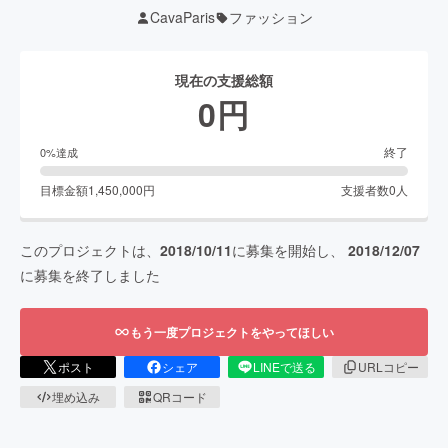
CavaParis
ファッション
現在の支援総額
0
円
終了
0
%達成
目標金額
1,450,000
円
支援者数
0
人
このプロジェクトは、
2018/10/11
に募集を開始し、
2018/12/07
に募集を終了しました
もう一度プロジェクトをやってほしい
ポスト
シェア
LINEで送る
URLコピー
埋め込み
QRコード