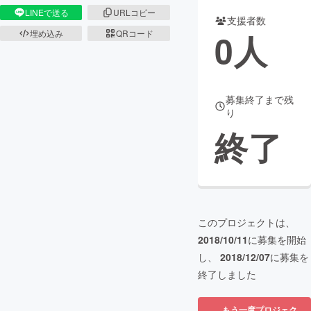
LINEで送る
URLコピー
支援者数
まちづくり・地域活性化
0
人
埋め込み
QRコード
CAMPFIRE for Social Good
CAMPFIRE Creation
CAMPFIREふるさと納税
machi-ya
コミュニティ
募集終了まで残
り
終了
このプロジェクトは、
2018/10/11
に募集を開始
し、
2018/12/07
に募集を
終了しました
もう一度プロジェク