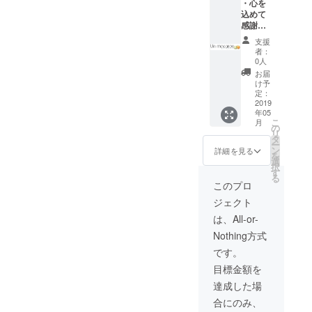
・心を
販売を行
込めて
感謝の
い、将来は
メッ
支援
洋服店を
セージ
者：
openするこ
・Tシャ
0人
ツ２
とが夢で
お届
枚
け予
す。
Macaro
定：
n (男
2019
年05
性用か
こ
月
女性
の
リ
用、ご
タ
ー
希望を
ン
詳細を見る
を
記載し
選
択
て下さ
す
る
い) ・
このプロ
Cavapa
ジェクト
risで
10％割
は、All-or-
引で購
Nothing方式
入プレ
ゼント
です。
目標金額を
達成した場
合にのみ、