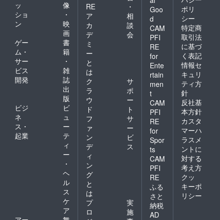
ッ
像
RE
・
ポリ
Goo
ショ
・
ア
相
シー
d
ン
映
カ
談
特定商
CAM
画
デ
会
取引法
PFI
ゲー
書
ミ
に基づ
RE
ム・
籍
ー
く表記
for
サー
・
と
情報セ
Ente
ビス
雑
は
キュリ
rtain
開発
誌
ク
サ
ティ方
men
出
ラ
ポ
針
t
版
ウ
ー
反社基
CAM
ビジ
ビ
ド
ト
本方針
PFI
ネ
ュ
フ
サ
カスタ
RE
ス・
ー
ァ
ー
マーハ
for
起業
テ
ン
ビ
ラスメ
Spor
ィ
デ
ス
ントに
ts
ー
ィ
対する
CAM
・
ン
考え方
PFI
ヘ
グ
クッ
RE
ル
と
キーポ
ふる
ス
は
リシー
さと
ケ
プ
実
納税
ア
ロ
施
AD
アー
舞