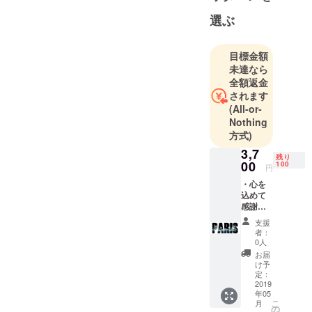
あり、自然
選ぶ
の豊かな国
です。日本
でよくフラ
目標金額
未達なら
ンス語の文
全額返金
字を目にし
されます
ますが、間
(All-or-
違ったフラ
Nothing
ンス語が書
方式)
かれてあ
3,7
残り
り、少し悲
00
100
円
しい気持ち
・心を
になりまし
込めて
感謝の
た。そこ
メッ
で、正しい
支援
セージ
者：
フランス語
・Tシャ
0人
ツParis
を用いて、
お届
・Paris
け予
ファッショ
マグ
定：
ナブルなデ
ネット
2019
年05
・
ザインを造
こ
月
Cavapa
の