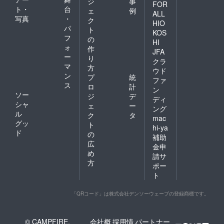
ジ
事
FOR
ト・
台
ェ
例
ALL
写真
・
ク
HIO
パ
ト
KOS
フ
の
HI
ォ
作
JFA
ー
り
クラ
マ
方
ウド
ン
プ
統
ファ
ス
ロ
計
ン
ソー
ジ
デ
ディ
シャ
ェ
ー
ング
ル
ク
タ
mac
グッ
ト
hi-ya
ド
の
補助
広
金申
め
請サ
方
ポー
ト
「QRコード」は株式会社デンソーウェーブの登録商標です。
© CAMPFIRE,
会社概
採用情
パートナー