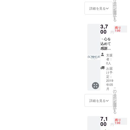
リ
りました。
risで
タ
ー
10％割
これらの洋
ン
詳細を見る
を
引で購
選
服は初めて
択
入プレ
す
る
のコレク
ゼント
3,7
ションで
残り
00
100
円
す。デザイ
・心を
ンを考える
込めて
ことが好き
感謝の
で、Ｔシャ
メッ
支援
セージ
ツを製造
者：
・Tシャ
0人
し、販売す
ツ
お届
ることを望
Bonheu
け予
r tous
定：
みます。
les
2019
Cavaparisを
年05
jours ・
こ
月
Parisマ
ブランド化
の
リ
グネッ
タ
し、多くの
ー
ト ・
ン
詳細を見る
を
人が身近な
Cavapa
選
択
risで
す
服として着
る
10％割
て欲しいと
7,1
引で購
残り
考えます。
入プレ
00
100
円
ゼント
始めは通信