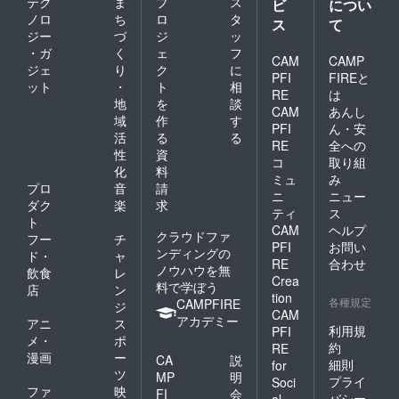
テク
ま
プ
ス
ビ
につい
ノロ
ち
ロ
タ
ス
て
ジー
づ
ジ
ッ
・ガ
く
ェ
フ
CAM
CAMP
ジェ
り
ク
に
PFI
FIREと
ット
・
ト
相
RE
は
地
を
談
CAM
あんし
域
作
す
PFI
ん・安
活
る
る
RE
全への
性
資
コ
取り組
化
料
ミュ
み
プロ
音
請
ニ
ニュー
ダク
楽
求
ティ
ス
ト
CAM
ヘルプ
クラウドファ
フー
チ
PFI
お問い
ンディングの
ド・
ャ
RE
合わせ
ノウハウを無
飲食
レ
Crea
料で学ぼう
店
ン
tion
各種規定
CAMPFIRE
ジ
CAM
アカデミー
アニ
ス
利用規
PFI
メ・
ポ
約
RE
漫画
ー
CA
説
細則
for
ツ
MP
明
プライ
Soci
ファ
映
FI
会
バシー
al