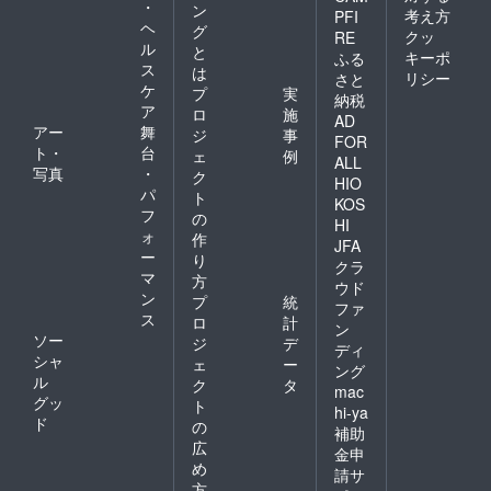
・
ン
考え方
PFI
ヘ
グ
クッ
RE
ル
と
キーポ
ふる
ス
は
リシー
さと
ケ
プ
実
納税
ア
ロ
施
AD
アー
舞
ジ
事
FOR
ト・
台
ェ
例
ALL
写真
・
ク
HIO
パ
ト
KOS
フ
の
HI
ォ
作
JFA
ー
り
クラ
マ
方
ウド
ン
プ
統
ファ
ス
ロ
計
ン
ソー
ジ
デ
ディ
シャ
ェ
ー
ング
ル
ク
タ
mac
グッ
ト
hi-ya
ド
の
補助
広
金申
め
請サ
方