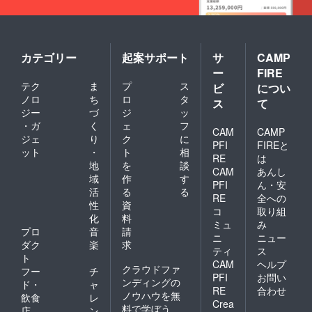
カテゴリー
起案サポート
サ
CAMP
ー
FIRE
テク
ま
プ
ス
ビ
につい
ノロ
ち
ロ
タ
ス
て
ジー
づ
ジ
ッ
・ガ
く
ェ
フ
CAM
CAMP
ジェ
り
ク
に
PFI
FIREと
ット
・
ト
相
RE
は
地
を
談
CAM
あんし
域
作
す
PFI
ん・安
活
る
る
RE
全への
性
資
コ
取り組
化
料
ミュ
み
プロ
音
請
ニ
ニュー
ダク
楽
求
ティ
ス
ト
CAM
ヘルプ
クラウドファ
フー
チ
PFI
お問い
ンディングの
ド・
ャ
RE
合わせ
ノウハウを無
飲食
レ
Crea
料で学ぼう
店
ン