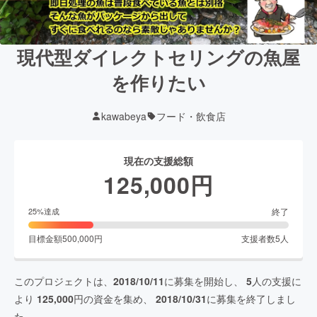
現代型ダイレクトセリングの魚屋
を作りたい
kawabeya
フード・飲食店
現在の支援総額
125,000
円
終了
25
%達成
目標金額
500,000
円
支援者数
5
人
このプロジェクトは、
2018/10/11
に募集を開始し、
5
人の支援に
より
125,000
円の資金を集め、
2018/10/31
に募集を終了しまし
た