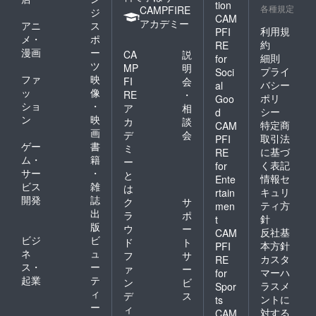
tion
各種規定
CAMPFIRE
ジ
CAM
アカデミー
アニ
ス
利用規
PFI
メ・
ポ
約
RE
漫画
ー
CA
説
細則
for
ツ
MP
明
プライ
Soci
ファ
映
FI
会
バシー
al
ッ
像
RE
・
ポリ
Goo
ショ
・
ア
相
シー
d
ン
映
カ
談
特定商
CAM
画
デ
会
取引法
PFI
ゲー
書
ミ
に基づ
RE
ム・
籍
ー
く表記
for
サー
・
と
情報セ
Ente
ビス
雑
は
キュリ
rtain
開発
誌
ク
サ
ティ方
men
出
ラ
ポ
針
t
版
ウ
ー
反社基
CAM
ビジ
ビ
ド
ト
本方針
PFI
ネ
ュ
フ
サ
カスタ
RE
ス・
ー
ァ
ー
マーハ
for
起業
テ
ン
ビ
ラスメ
Spor
ィ
デ
ス
ントに
ts
ー
ィ
対する
CAM