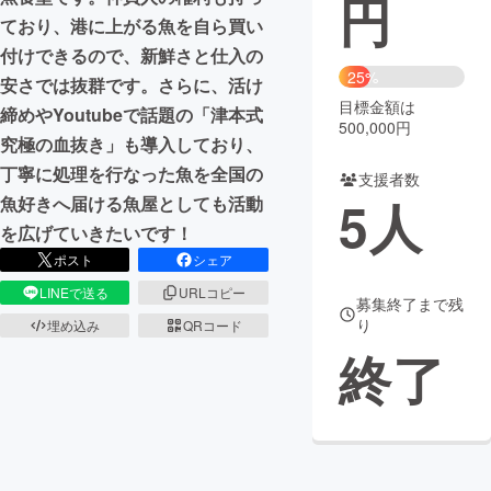
円
ており、港に上がる魚を自ら買い
まちづくり・地域活性化
付けできるので、新鮮さと仕入の
25%
安さでは抜群です。さらに、活け
目標金額は
CAMPFIRE for Social Good
CAMPFIRE Creation
締めやYoutubeで話題の「津本式
500,000円
CAMPFIREふるさと納税
machi-ya
コミュニティ
究極の血抜き」も導入しており、
丁寧に処理を行なった魚を全国の
支援者数
5
人
魚好きへ届ける魚屋としても活動
を広げていきたいです！
ポスト
シェア
LINEで送る
URLコピー
募集終了まで残
り
埋め込み
QRコード
終了