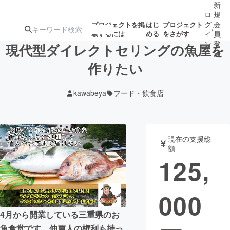
新
ロ
規
グ
会
プロジェクトを掲
はじ
プロジェクト
/
載するには
める
をさがす
イ
員
ン
登
現代型ダイレクトセリングの魚屋を
録
作りたい
人気のプロ
注目のリ
注目の新着プロ
募集終了が近いプ
もうすぐ公開
kawabeya
フード・飲食店
ジェクト
ターン
ジェクト
ロジェクト
されます
アート・写真
音楽
現在の支援総
額
125,
テクノロジー・ガジェット
ゲーム・サ
000
映像・映画
書籍・雑誌
4月から開業している三重県のお
ビジネス・起業
チャレンジ
魚食堂です。仲買人の権利も持っ