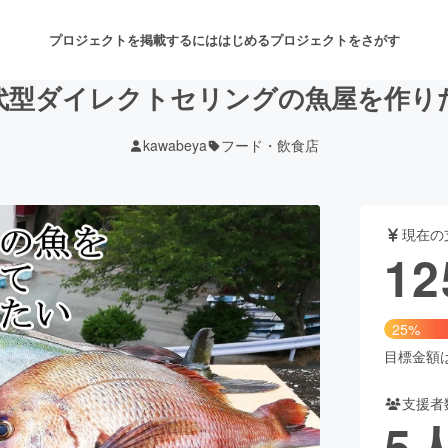
プロジェクトを掲載するには
はじめる
プロジェクトをさがす
代型ダイレクトセリングの魚屋を作り
kawabeya
フード・飲食店
注目のリターン
注目の新着プロジェクト
募集終了が近いプロジェクト
も
現在の
音楽
舞台・パフォーマンス
12
ゲーム・サービス開発
フード・飲食店
25%
書籍・雑誌出版
アニメ・漫画
目標金額は5
支援者
チャレンジ
ビューティー・ヘルスケ
5