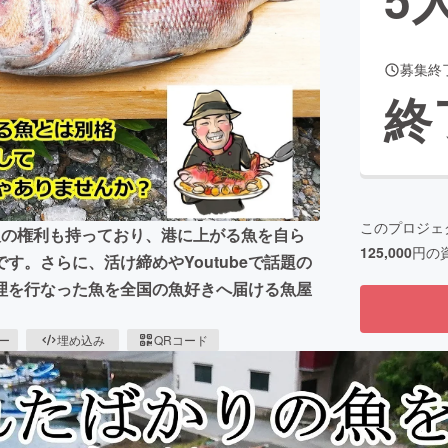
募集終
CAMPFIRE for Social Good
CAMPFIRE Creation
終
CAMPFIREふるさと納税
machi-ya
コミュニティ
このプロジェ
人の権利も持っており、港に上がる魚を自ら
125,000
円の
。さらに、活け締めやYoutubeで話題の
理を行なった魚を全国の魚好きへ届ける魚屋
ピー
埋め込み
QRコード