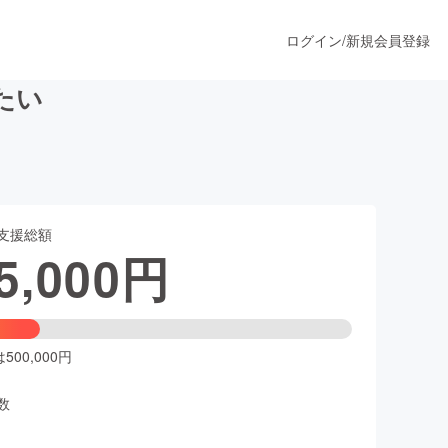
ログイン
/
新規会員登録
たい
うすぐ公開されます
支援総額
プロダクト
5,000
円
ファッション
スポーツ
00,000円
数
ア
ソーシャルグッド
人