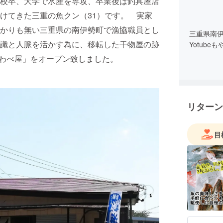
校卒、大学で水産を専攻、卒業後は釣具屋店
けてきた三重の魚クン（31）です。 実家
かりも無い三重県の南伊勢町で漁協職員とし
三重県南
識と人脈を活かす為に、移転した干物屋の跡
Yotube
かわべ屋」をオープン致しました。
リターン
目