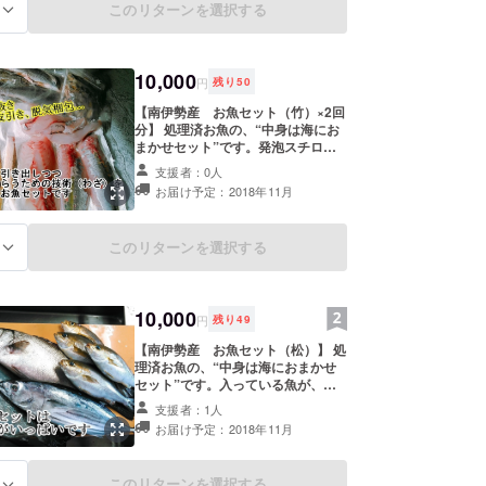
このリターンを選択する
る
2019年１月まで可能です
10,000
円
残り
50
【南伊勢産 お魚セット（竹）×2回
分】 処理済お魚の、“中身は海にお
まかせセット”です。発泡スチロー
ルいっぱいに新鮮なお魚を入れてお
支援者：0人
送りします 注意書きは本文のリター
お届け予定：2018年11月
ンの項をお読み下さい 発送可能日
は、お礼のメールと共にこちらから
連絡させて頂きます お届けは11月
このリターンを選択する
る
以降で、2019年2月まで可能です
10,000
円
残り
49
【南伊勢産 お魚セット（松）】 処
理済お魚の、“中身は海におまかせ
セット”です。入っている魚が、竹
より高級魚になって、お刺身魚を増
支援者：1人
やしてあります 注意書きは本文のリ
お届け予定：2018年11月
ターンの項をお読み下さい 発送可能
日は、お礼のメールと共にこちらか
ら連絡させて頂きます お届けは11
このリターンを選択する
る