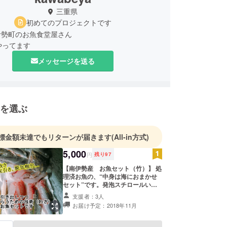
三重県
初めてのプロジェクトです
伊勢町のお魚食堂屋さん
もやってます
メッセージを送る
を選ぶ
標金額未達でもリターンが届きます
(All-in方式)
5,000
円
残り
97
【南伊勢産 お魚セット（竹）】 処
理済お魚の、“中身は海におまかせ
セット”です。発泡スチロールいっ
ぱいに新鮮なお魚を入れてお送りし
支援者：3人
ます 注意書きは本文のリターンの項
お届け予定：2018年11月
をお読み下さい 発送可能日は、お礼
のメールと共にこちらから連絡させ
て頂きます お届けは11月以降で、