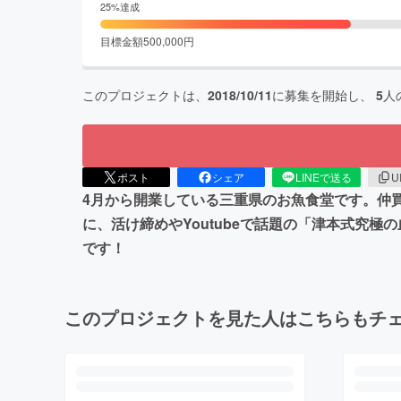
25
%達成
目標金額
500,000
円
このプロジェクトは、
2018/10/11
に募集を開始し、
5
人
ポスト
シェア
LINEで送る
U
4月から開業している三重県のお魚食堂です。仲
に、活け締めやYoutubeで話題の「津本式究
です！
このプロジェクトを見た人はこちらもチ