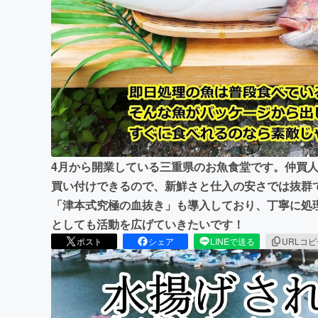
まちづくり・地域活性化
4月から開業している三重県のお魚食堂です。仲買
買い付けできるので、新鮮さと仕入の安さでは抜群です
「津本式究極の血抜き」も導入しており、丁寧に処
としても活動を広げていきたいです！
ポスト
シェア
LINEで送る
URLコ