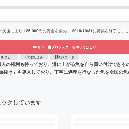
の支援により
125,000
円の資金を集め、
2018/10/31
に募集を終了しまし
もう一度プロジェクトをやってほしい
RLコピー
埋め込み
QRコード
買人の権利も持っており、港に上がる魚を自ら買い付けできる
極の血抜き」も導入しており、丁寧に処理を行なった魚を全国の
ェックしています