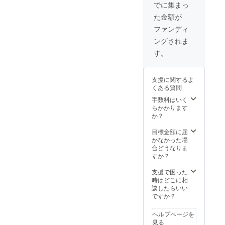
いただ
でに集まっ
きま
た金額が
す。ま
た、交
ファンディ
通費は
ングされま
自己負
担とな
す。
りま
す。) ・
コー
支援に関するよ
ヒー豆
くある質問
（ラオ
ス特産
手数料はいく
品） ・
らかかります
図書館
か？
に名前
を付け
目標金額に届
る権利
かなかった場
（学校
合どうなりま
横に設
すか？
置する
プレー
支援で困った
トのデ
時はどこに相
ザイン
談したらいい
も含
ですか？
む）
ヘルプページを
見る