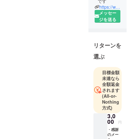
です
https://www.facebook.com/yuicompass/?eid=ARBX9HKSrOCE90sWeRdCY-3ghkr3dN8u-ynnfXDbBArO1mk4Fo1_t1z3ezyEomWbvegzXWAT7UsrhHUv
メッセー
ジを送る
リターンを
選ぶ
目標金額
未達なら
全額返金
されます
(All-or-
Nothing
方式)
3,0
00
円
・感謝
のメー