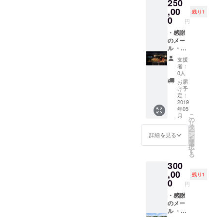
250
いただ
月に都
きま
内にて2
,00
残り1
す。ま
回の開
0
円
た、交
催を予
通費は
定して
・感謝
自己負
おりま
のメー
担とな
す。詳
ル ・活
りま
細につ
動報告
支援
す。) ・
いて
メール
者：
刺繍
は、決
・子供
0人
（村の
定次第
達から
お届
モン民
直ぐに
の感謝
け予
族の手
ご連絡
の手紙
定：
作り）
させて
・報告
2019
年05
・図書
いただ
冊子 ・
こ
月
館内に
きま
報告会
の
リ
顔写真
す。ま
兼食事
タ
ー
を載せ
た、交
会への
ン
詳細を見る
を
る権利
通費は
招待
選
択
（任
自己負
(2019年
す
る
意）
担とな
2月と5
300
りま
月に都
す。) ・
内にて2
,00
残り1
コー
回の開
0
円
ヒー豆
催を予
（ラオ
定して
・感謝
ス特産
おりま
のメー
品） ・
す。詳
ル ・活