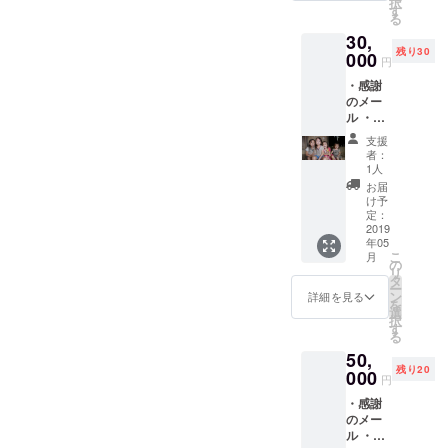
択
品）
す
る
30,
残り30
000
円
・感謝
のメー
ル ・活
動報告
支援
メール
者：
・子供
1人
達から
お届
の感謝
け予
の手紙
定：
・報告
2019
年05
冊子 ・
こ
月
刺繍
の
リ
（村の
タ
ー
モン民
ン
詳細を見る
を
族の手
選
択
作り)
す
る
50,
残り20
000
円
・感謝
のメー
ル ・活