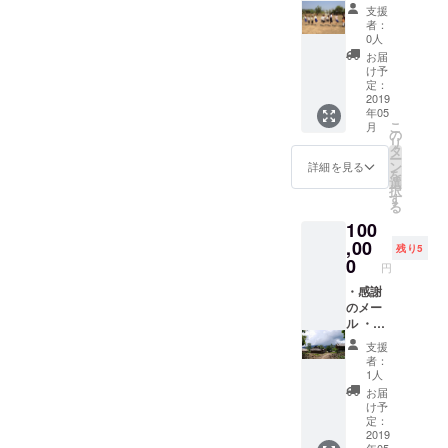
動報告
支援
メール
者：
・子供
0人
達から
お届
の感謝
け予
の手紙
定：
・報告
2019
年05
冊子 ・
こ
月
コー
の
リ
ヒー豆
タ
ー
（ラオ
ン
詳細を見る
を
ス特産
選
択
品） ・
す
る
写真家
100
の写真
・報告
,00
残り5
会兼食
0
円
事会へ
の招待
・感謝
(2019年
のメー
2月と5
ル ・活
月に都
動報告
支援
内にて2
メール
者：
回の開
・子供
1人
催を予
達から
お届
定して
の感謝
け予
おりま
の手紙
定：
す。詳
・報告
2019
年05