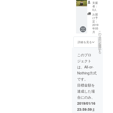
オリジ
細につ
動報告
支援
ナル記
いて
メール
者：
念トロ
は、決
・子供
0人
フィー
定次第
達から
お届
直ぐに
の感謝
け予
ご連絡
の手紙
定：
させて
・報告
2019
年05
いただ
冊子 ・
こ
月
きま
報告会
の
リ
す。ま
兼食事
タ
ー
た、交
会への
ン
詳細を見る
を
通費は
招待
選
択
自己負
(2019年
す
る
担とな
2月と5
このプロ
りま
月に都
ジェクト
す。) ・
内にて2
コー
回の開
は、All-or-
ヒー豆
催を予
Nothing方式
（ラオ
定して
ス特産
おりま
です。
品） ・
す。詳
目標金額を
オリジ
細につ
ナル図
いて
達成した場
書館建
は、決
合にのみ、
築模型
定次第
（サイ
直ぐに
2019/01/16
ズ等相
ご連絡
23:59:59
ま
談）
させて