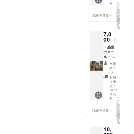
こ
月
の
リ
タ
ー
ン
詳細を見る
を
選
択
す
る
7,0
00
円
・感謝
のメー
ル ・活
動報告
支援
メール
者：
・ポス
0人
トカー
お届
ド ・オ
け予
リジナ
定：
ル記念
2019
年02
切手
こ
月
の
リ
タ
ー
ン
詳細を見る
を
選
択
す
る
10,