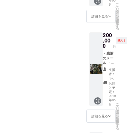
細につ
冊子 ・
こ
月
いて
コー
の
リ
は、決
ヒー豆
タ
ー
定次第
（ラオ
ン
詳細を見る
を
直ぐに
ス特産
選
択
ご連絡
品） ・
す
る
させて
写真家
200
いただ
の写真
きま
・報告
,00
残り3
す。ま
会兼食
0
円
た、交
事会へ
通費は
の招待
・感謝
自己負
(2019年
のメー
担とな
2月と5
ル ・活
りま
月に都
動報告
支援
す。) ・
内にて2
メール
者：
刺繍
回の開
・子供
0人
（村の
催を予
達から
お届
モン民
定して
の感謝
け予
族の手
おりま
の手紙
定：
作り)
す。詳
・報告
2019
年05
細につ
冊子 ・
こ
月
いて
報告会
の
リ
は、決
兼食事
タ
ー
定次第
会への
ン
詳細を見る
を
直ぐに
招待
選
択
ご連絡
(2019年
す
る
させて
2月と5