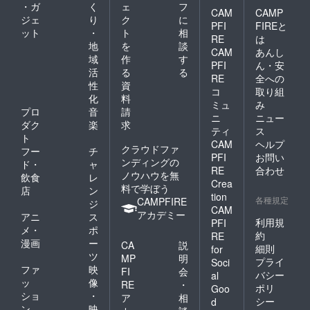
・ガ
く
ェ
フ
CAM
CAMP
ジェ
り
ク
に
PFI
FIREと
ット
・
ト
相
RE
は
地
を
談
CAM
あんし
域
作
す
PFI
ん・安
活
る
る
RE
全への
性
資
コ
取り組
化
料
ミュ
み
プロ
音
請
ニ
ニュー
ダク
楽
求
ティ
ス
ト
CAM
ヘルプ
クラウドファ
フー
チ
PFI
お問い
ンディングの
ド・
ャ
RE
合わせ
ノウハウを無
飲食
レ
Crea
料で学ぼう
店
ン
tion
各種規定
CAMPFIRE
ジ
CAM
アカデミー
アニ
ス
利用規
PFI
メ・
ポ
約
RE
漫画
ー
CA
説
細則
for
ツ
MP
明
プライ
Soci
ファ
映
FI
会
バシー
al
ッ
像
RE
・
ポリ
Goo
ショ
・
ア
相
シー
d
ン
映