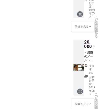
の感謝
け予
の手紙
定：
・報告
2019
年05
冊子 ・
こ
月
オリジ
の
リ
ナルマ
タ
ー
グカッ
ン
詳細を見る
を
プ
選
択
す
る
20,
000
円
・感謝
のメー
ル ・活
動報告
支援
メール
者：
・子供
0人
達から
お届
の感謝
け予
の手紙
定：
・報告
2019
年05
冊子 ・
こ
月
コー
の
リ
ヒー豆
タ
ー
（ラオ
ン
詳細を見る
を
ス特産
選