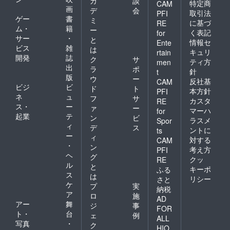
カ
談
特定商
CAM
画
デ
会
取引法
PFI
ゲー
書
ミ
に基づ
RE
ム・
籍
ー
く表記
for
サー
・
と
情報セ
Ente
ビス
雑
は
キュリ
rtain
開発
誌
ク
サ
ティ方
men
出
ラ
ポ
針
t
版
ウ
ー
反社基
CAM
ビジ
ビ
ド
ト
本方針
PFI
ネ
ュ
フ
サ
カスタ
RE
ス・
ー
ァ
ー
マーハ
for
起業
テ
ン
ビ
ラスメ
Spor
ィ
デ
ス
ントに
ts
ー
ィ
対する
CAM
・
ン
考え方
PFI
ヘ
グ
クッ
RE
ル
と
キーポ
ふる
ス
は
リシー
さと
ケ
プ
実
納税
ア
ロ
施
AD
アー
舞
ジ
事
FOR
ト・
台
ェ
例
ALL
写真
・
ク
HIO