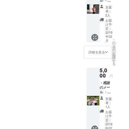
ル ・活
動報告
支援
メール
者：
2人
お届
け予
定：
2019
年02
こ
月
の
リ
タ
ー
ン
詳細を見る
を
選
択
す
る
5,0
00
円
・感謝
のメー
ル ・活
動報告
支援
メール
者：
・ポス
1人
トカー
お届
ド
け予
定：
2019
年02