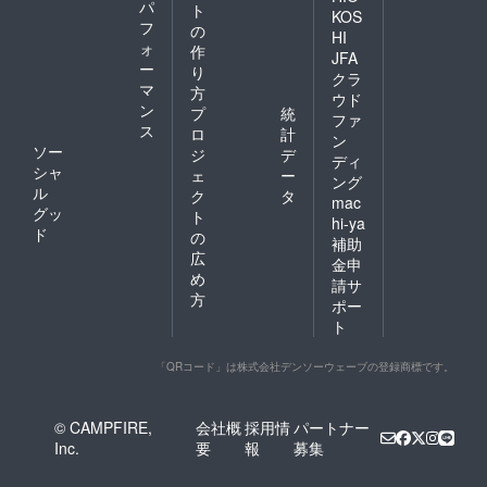
パ
ト
KOS
フ
の
HI
ォ
作
JFA
ー
り
クラ
マ
方
ウド
ン
プ
統
ファ
ス
ロ
計
ン
ソー
ジ
デ
ディ
シャ
ェ
ー
ング
ル
ク
タ
mac
グッ
ト
hi-ya
ド
の
補助
広
金申
め
請サ
方
ポー
ト
「QRコード」は株式会社デンソーウェーブの登録商標です。
© CAMPFIRE,
会社概
採用情
パートナー
Inc.
要
報
募集