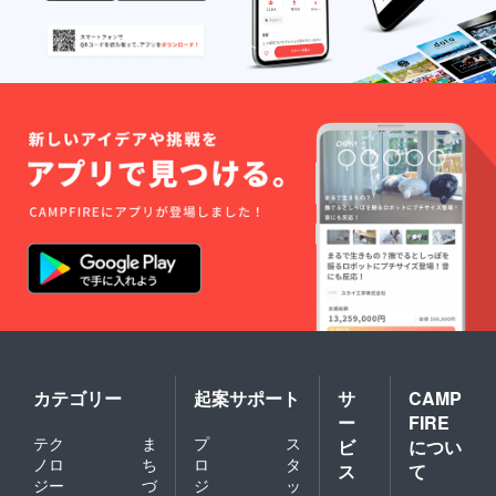
カテゴリー
起案サポート
サ
CAMP
ー
FIRE
テク
ま
プ
ス
ビ
につい
ノロ
ち
ロ
タ
ス
て
ジー
づ
ジ
ッ