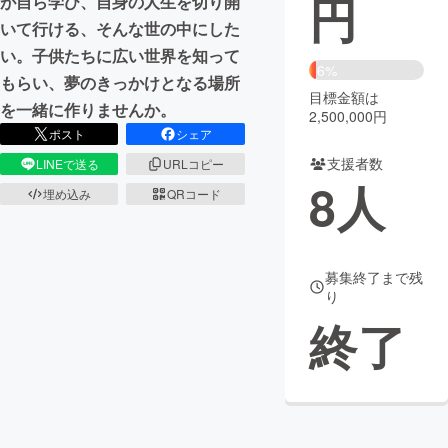
円
が自ら学び、自身の人生を切り開
いて行ける、そんな世の中にした
まちづくり・地域活性化
い。子供たちに広い世界を知って
6%
もらい、夢のきっかけとなる場所
目標金額は
CAMPFIRE for Social Good
CAMPFIRE Creation
を一緒に作りませんか。
2,500,000円
CAMPFIREふるさと納税
machi-ya
コミュニティ
ポスト
シェア
支援者数
LINEで送る
URLコピー
8
人
埋め込み
QRコード
募集終了まで残
り
終了