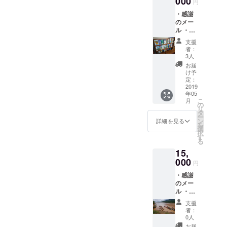
000
円
・感謝
のメー
ル ・活
動報告
支援
メール
者：
・子供
3人
達から
お届
の感謝
け予
の手紙
定：
・報告
2019
年05
冊子
こ
月
の
リ
タ
ー
ン
詳細を見る
を
選
択
す
る
15,
000
円
・感謝
のメー
ル ・活
動報告
支援
メール
者：
・子供
0人
達から
お届