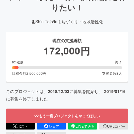
りたい！
Shin Tojo
まちづくり・地域活性化
現在の支援総額
172,000
円
終了
6
%達成
目標金額
2,500,000
円
支援者数
8
人
このプロジェクトは、
2018/12/03
に募集を開始し、
2019/01/16
に募集を終了しました
もう一度プロジェクトをやってほしい
ポスト
シェア
LINEで送る
URLコピー