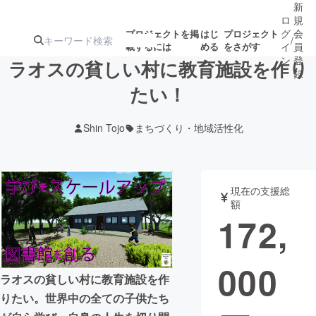
新
ロ
規
グ
会
プロジェクトを掲
はじ
プロジェクト
/
載するには
める
をさがす
イ
員
ン
登
ラオスの貧しい村に教育施設を作り
録
たい！
人気のプロ
注目のリ
注目の新着プロ
募集終了が近いプ
もうすぐ公開
Shin Tojo
まちづくり・地域活性化
ジェクト
ターン
ジェクト
ロジェクト
されます
アート・写真
音楽
現在の支援総
額
172,
テクノロジー・ガジェット
ゲーム・サ
000
映像・映画
書籍・雑誌
ラオスの貧しい村に教育施設を作
りたい。世界中の全ての子供たち
ビジネス・起業
チャレンジ