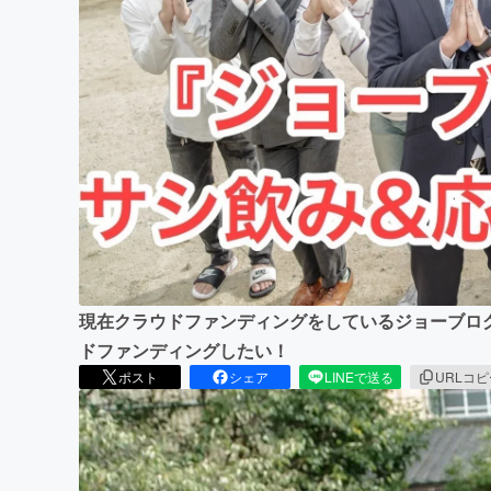
まちづくり・地域活性化
現在クラウドファンディングをしているジョーブログ
ドファンディングしたい！
ポスト
シェア
LINEで送る
URLコ