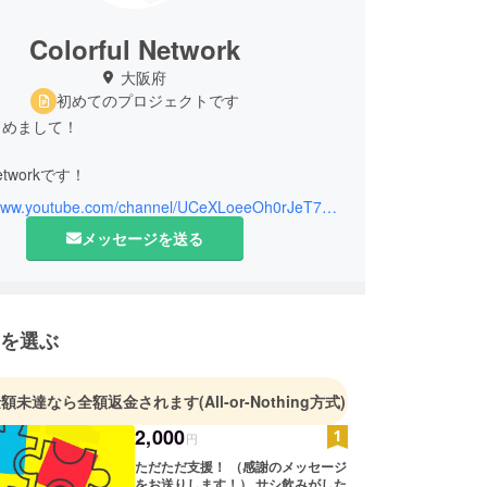
Colorful Network
大阪府
初めてのプロジェクトです
じめまして！
 Networkです！
https://www.youtube.com/channel/UCeXLoeeOh0rJeT7U12W3D_g
be活動を2018年9月に始動したばかりで、まだまだ右
メッセージを送る
かっていませんが日々毎日更新頑張っています！
は9人で構成されており、
様々な企画を考えています。
を選ぶ
ネル登録も200人も
ですが、これから新しいライフスタイルを提供でき
金額未達なら全額返金されます
(All-or-Nothing方式)
、
2,000
んに楽しんで貰えるような
円
クションを起こして行きます！
ただただ支援！ （感謝のメッセージ
をお送りします！） サシ飲みがした