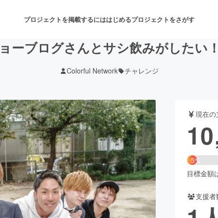
プロジェクトを掲載するには
はじめる
プロジェクトをさがす
ョーブログさんとサシ飲みがしたい
Colorful Network
チャレンジ
注目のリターン
注目の新着プロジェクト
募集終了が近いプロジェクト
も
現在の
音楽
舞台・パフォーマンス
10
ゲーム・サービス開発
フード・飲食店
5%
書籍・雑誌出版
アニメ・漫画
目標金額は2
支援者
チャレンジ
ビューティー・ヘルスケ
1