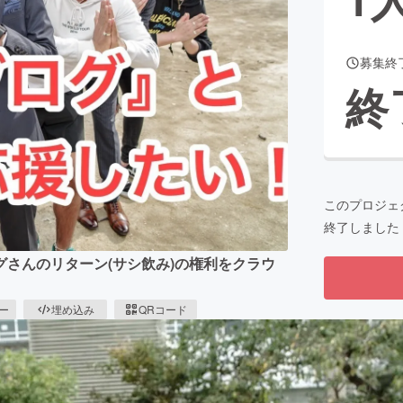
募集終
CAMPFIRE for Social Good
CAMPFIRE Creation
終
CAMPFIREふるさと納税
machi-ya
コミュニティ
このプロジェ
終了しました
さんのリターン(サシ飲み)の権利をクラウ
ピー
埋め込み
QRコード