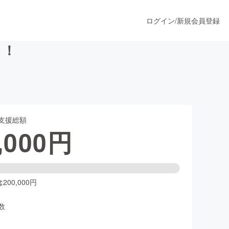
ログイン
/
新規会員登録
！！
うすぐ公開されます
支援総額
プロダクト
,000
円
ファッション
スポーツ
00,000円
数
ア
ソーシャルグッド
人