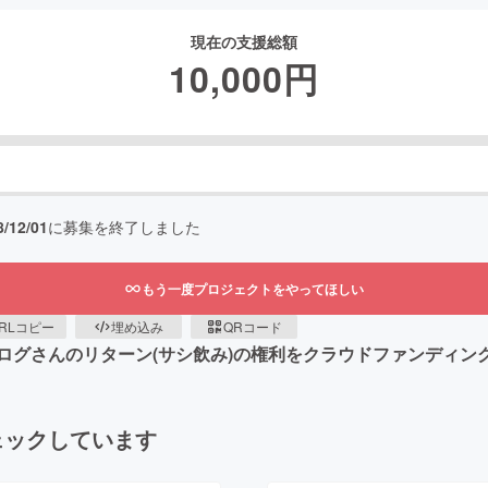
現在の支援総額
10,000
円
8/12/01
に募集を終了しました
もう一度プロジェクトをやってほしい
RLコピー
埋め込み
QRコード
ログさんのリターン(サシ飲み)の権利をクラウドファンディン
ェックしています