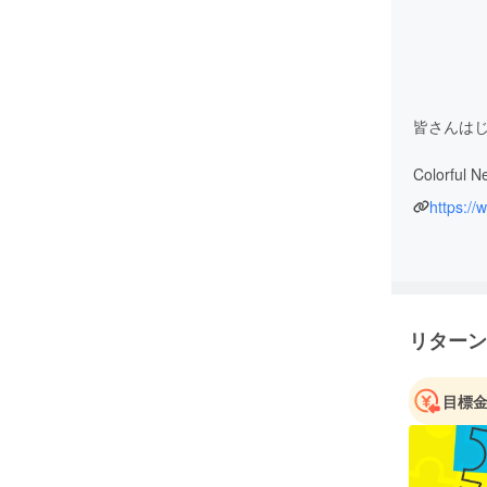
皆さんは
Colorful
YouTu
も左も分
メンバー
これから
リターン
まだチャン
満たない
目標
るように
必ず皆さ
動画やア