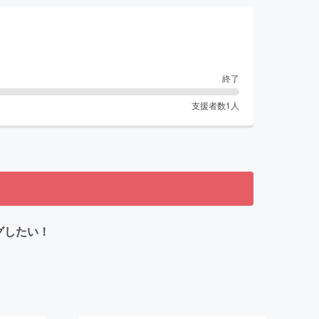
終了
支援者数
1
人
グしたい！