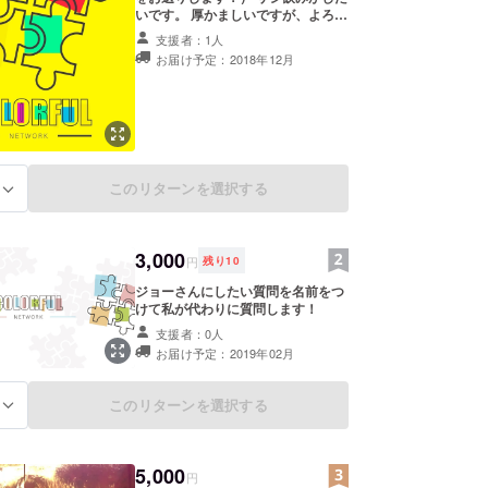
いです。 厚かましいですが、よろし
お願いします！
くお願い申し上げます。
支援者：1人
お届け予定：2018年12月
このリターンを選択する
る
3,000
円
残り
10
ジョーさんにしたい質問を名前をつ
けて私が代わりに質問します！
支援者：0人
お届け予定：2019年02月
このリターンを選択する
る
5,000
円