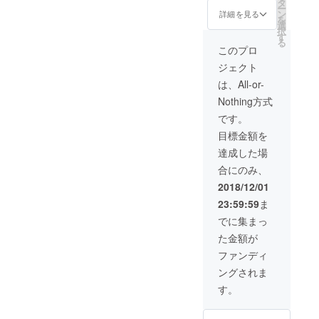
タ
ー
でプレ
ン
詳細を見る
を
ゼント
選
択
やアッ
す
る
プロー
このプロ
ドサイ
ジェクト
トで限
定公開
は、All-or-
などで
Nothing方式
検討し
ていま
です。
す！
目標金額を
達成した場
合にのみ、
2018/12/01
23:59:59
ま
でに集まっ
た金額が
ファンディ
ングされま
す。