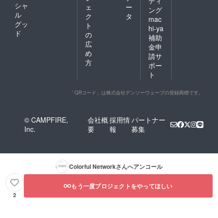
ディ
シャ
ェ
ー
ング
ル
ク
タ
mac
グッ
ト
hi-ya
ド
の
補助
広
金申
め
請サ
方
ポー
ト
「QRコード」は株式会社デンソーウェーブの登録商標です。
© CAMPFIRE,
会社概
採用情
パートナー
Inc.
要
報
募集
Colorful Network
さんへアンコール
もう一度プロジェクトをやってほしい
2