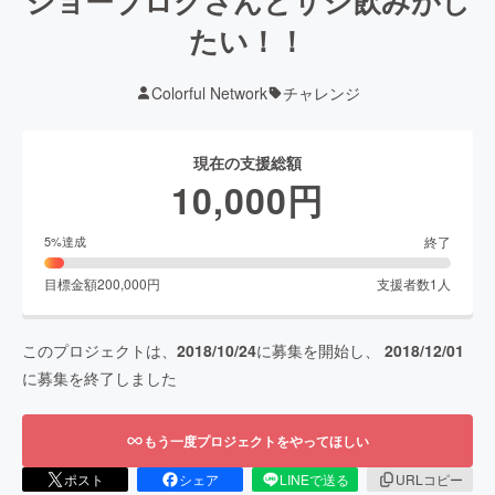
ジョーブログさんとサシ飲みがし
たい！！
Colorful Network
チャレンジ
現在の支援総額
10,000
円
終了
5
%達成
目標金額
200,000
円
支援者数
1
人
このプロジェクトは、
2018/10/24
に募集を開始し、
2018/12/01
に募集を終了しました
もう一度プロジェクトをやってほしい
ポスト
シェア
LINEで送る
URLコピー