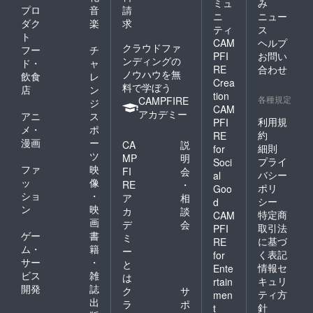
ミュ
み
プロ
音
請
ニ
ニュー
ダク
楽
求
ティ
ス
ト
CAM
ヘルプ
クラウドファ
フー
チ
PFI
お問い
ンディングの
ド・
ャ
RE
合わせ
ノウハウを無
飲食
レ
Crea
料で学ぼう
店
ン
tion
各種規定
CAMPFIRE
ジ
CAM
アカデミー
アニ
ス
利用規
PFI
メ・
ポ
約
RE
漫画
ー
CA
説
細則
for
ツ
MP
明
プライ
Soci
ファ
映
FI
会
バシー
al
ッ
像
RE
・
ポリ
Goo
ショ
・
ア
相
シー
d
ン
映
カ
談
特定商
CAM
画
デ
会
取引法
PFI
ゲー
書
ミ
に基づ
RE
ム・
籍
ー
く表記
for
サー
・
と
情報セ
Ente
ビス
雑
は
キュリ
rtain
開発
誌
ク
サ
ティ方
men
出
ラ
ポ
針
t