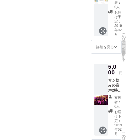
名前を
者：
貰えるよう
つけて
0人
な
私が代
お届
わりに
動画やアク
け予
質問し
定：
ションを起
ます！
2019
年02
こして行き
こ
月
の
ます！
リ
タ
ー
ン
詳細を見る
を
よろしくお
選
択
す
願いしま
る
す！
5,0
00
円
サシ飲
みの音
声2時間
ノー
支援
カット
者：
であな
0人
たにお
お届
届けし
け予
ます！
定：
※YouTu
2019
年02
beの限
こ
月
定公開
の
リ
やUSB