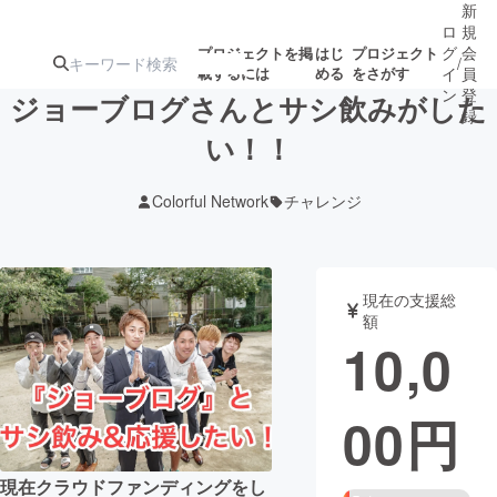
新
ロ
規
グ
会
プロジェクトを掲
はじ
プロジェクト
/
載するには
める
をさがす
イ
員
ン
登
ジョーブログさんとサシ飲みがした
録
い！！
人気のプロ
注目のリ
注目の新着プロ
募集終了が近いプ
もうすぐ公開
Colorful Network
チャレンジ
ジェクト
ターン
ジェクト
ロジェクト
されます
アート・写真
音楽
現在の支援総
額
10,0
テクノロジー・ガジェット
ゲーム・サ
00
円
映像・映画
書籍・雑誌
ビジネス・起業
チャレンジ
現在クラウドファンディングをし