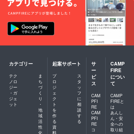
カテゴリー
起案サポート
サ
CAMP
ー
FIRE
テク
ま
プ
ス
ビ
につい
ノロ
ち
ロ
タ
ス
て
ジー
づ
ジ
ッ
・ガ
く
ェ
フ
CAM
CAMP
ジェ
り
ク
に
PFI
FIREと
ット
・
ト
相
RE
は
地
を
談
CAM
あんし
域
作
す
PFI
ん・安
活
る
る
RE
全への
性
資
コ
取り組
化
料