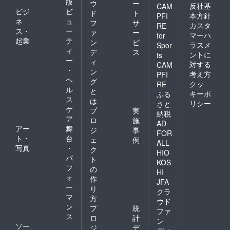
版
ウ
ー
反社基
CAM
ビジ
ビ
ド
ト
本方針
PFI
ネ
ュ
フ
サ
カスタ
RE
ス・
ー
ァ
ー
マーハ
for
起業
テ
ン
ビ
ラスメ
Spor
ィ
デ
ス
ントに
ts
ー
ィ
対する
CAM
・
ン
考え方
PFI
ヘ
グ
クッ
RE
ル
と
キーポ
ふる
ス
は
リシー
さと
ケ
プ
実
納税
ア
ロ
施
AD
アー
舞
ジ
事
FOR
ト・
台
ェ
例
ALL
写真
・
ク
HIO
パ
ト
KOS
フ
の
HI
ォ
作
JFA
ー
り
クラ
マ
方
ウド
ン
プ
統
ファ
ス
ロ
計
ン
ソー
ジ
デ