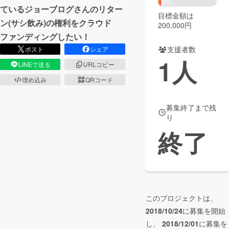
5%
ているジョーブログさんのリター
目標金額は
まちづくり・地域活性化
ン(サシ飲み)の権利をクラウド
200,000円
ファンディングしたい！
支援者数
ポスト
シェア
CAMPFIRE for Social Good
CAMPFIRE Creation
1
人
LINEで送る
URLコピー
CAMPFIREふるさと納税
machi-ya
コミュニティ
埋め込み
QRコード
募集終了まで残
り
終了
このプロジェクトは、
2018/10/24
に募集を開始
し、
2018/12/01
に募集を