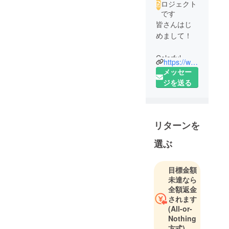
ロジェクト
です
皆さんはじ
めまして！
Colorful
https://www.youtube.com/channel/UCeXLoeeOh0rJeT7U12W3D_g
Networkで
メッセー
す！
ジを送る
YouTube活
動を2018年9
リターンを
月に始動し
たばかり
選ぶ
で、まだま
だ右も左も
目標金額
分かってい
未達なら
ませんが
全額返金
日々毎日更
されます
新頑張って
(All-or-
います！
Nothing
方式)