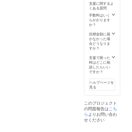
支援に関するよ
くある質問
手数料はいく
らかかります
か？
目標金額に届
かなかった場
合どうなりま
すか？
支援で困った
時はどこに相
談したらいい
ですか？
ヘルプページを
見る
このプロジェクト
の問題報告は
こち
ら
よりお問い合わ
せください