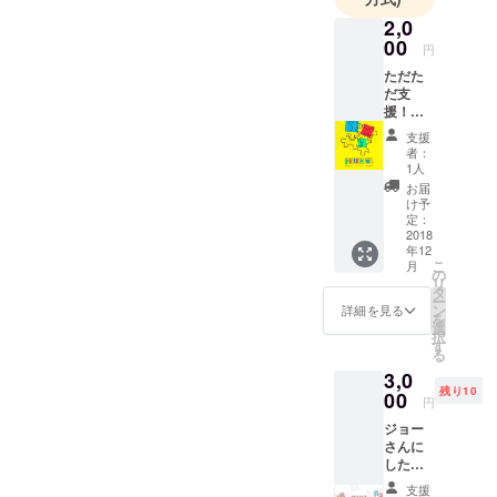
メンバーは9
2,0
人で構成さ
00
円
れており、
ただた
これから
だ支
援！
様々な企画
（感謝
支援
を考えてい
のメッ
者：
セージ
ます。
1人
をお送
お届
りしま
け予
まだチャン
す！）
定：
サシ飲
2018
ネル登録も
年12
みがし
200人も
こ
月
たいで
の
リ
満たないで
す。 厚
タ
ー
かまし
ン
詳細を見る
すが、これ
を
いです
選
から新しい
択
が、よ
す
る
ろしく
ライフスタ
3,0
お願い
イルを提供
残り10
申し上
00
円
できるよう
げま
ジョー
す。
に、
さんに
必ず皆さん
したい
質問を
に楽しんで
支援