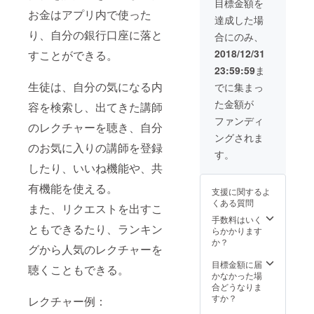
目標金額を
の文化や法
職、副
お金はアプリ内で使った
業、ビ
達成した場
制度を学び
ジネス
り、自分の銀行口座に落と
ながら、安
合にのみ、
に対す
る考え
全で意義の
2018/12/31
すことができる。
方のレ
ある体験を
23:59:59
ま
ク
提供するツ
チャー
生徒は、自分の気になる内
でに集まっ
私の趣
アーを実現
た金額が
味（ギ
容を検索し、出てきた講師
したいと考
ター
ファンディ
のレクチャーを聴き、自分
えていま
等）の
ングされま
コツや
す。参加者
のお気に入りの講師を登録
魅力を
す。
が正しい知
レク
したり、いいね機能や、共
チャー
識を得て、
有機能を使える。
新しい視点
支援に関するよ
くある質問
を持つきっ
また、リクエストを出すこ
手数料はいく
かけを作る
ともできるたり、ランキン
らかかります
ことを目標
か？
グから人気のレクチャーを
にしていま
目標金額に届
す。
聴くこともできる。
かなかった場
合どうなりま
趣味は旅行
すか？
レクチャー例：
や異文化交