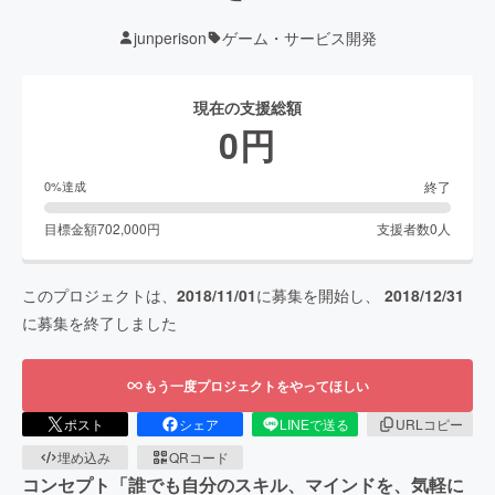
junperison
ゲーム・サービス開発
現在の支援総額
0
円
終了
0
%達成
目標金額
702,000
円
支援者数
0
人
このプロジェクトは、
2018/11/01
に募集を開始し、
2018/12/31
に募集を終了しました
もう一度プロジェクトをやってほしい
ポスト
シェア
LINEで送る
URLコピー
埋め込み
QRコード
コンセプト「誰でも自分のスキル、マインドを、気軽に