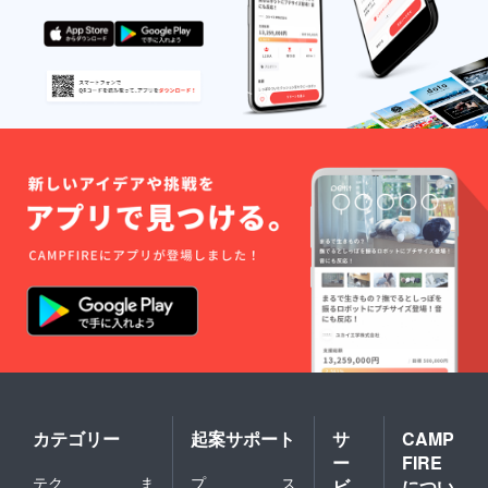
カテゴリー
起案サポート
サ
CAMP
ー
FIRE
テク
ま
プ
ス
ビ
につい