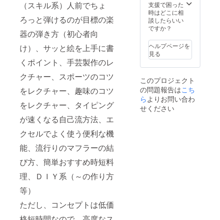
（スキル系）人前でちょ
支援で困った
流、そして
時はどこに相
ろっと弾けるのが目標の楽
談したらいい
新しい挑戦
ですか？
をするこ
器の弾き方（初心者向
と。皆さん
ヘルプページを
け）、サッと絵を上手に書
と一緒に素
見る
くポイント、手芸製作のレ
晴らしい体
験を共有
クチャー、スポーツのコツ
このプロジェクト
し、学びを
の問題報告は
こち
をレクチャー、趣味のコツ
深められる
ら
よりお問い合わ
をレクチャー、タイピング
ことを楽し
せください
みにしてい
が速くなる自己流方法、エ
ます。ぜひ
クセルでよく使う便利な機
応援よろし
能、流行りのマフラーの結
くお願いし
び方、簡単おすすめ時短料
ます！
理、ＤＩＹ系（～の作り方
等）
ただし、コンセプトは低価
格短時間なので、高度なス