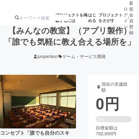
新
ロ
規
グ
会
プロジェクトを掲
はじ
プロジェクト
/
載するには
める
をさがす
イ
員
ン
登
【みんなの教室】（アプリ製作）
録
「誰でも気軽に教え合える場所を」
人気のプロ
注目のリ
注目の新着プロ
募集終了が近いプ
もうすぐ公開
junperison
ゲーム・サービス開発
ジェクト
ターン
ジェクト
ロジェクト
されます
アート・写真
音楽
現在の支援総
額
0
円
テクノロジー・ガジェット
ゲーム・サ
映像・映画
書籍・雑誌
0%
目標金額は
コンセプト「誰でも自分のスキ
702,000円
ビジネス・起業
チャレンジ