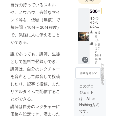
これまで
自分の持っているスキル
に、国内外
500
や、ノウハウ、有益なマイ
円
での旅行企
オンラ
ンド等を、低額（無償）で
画や情報発
インサ
信に携わ
ロン
短時間（10分～20分程度）
（アプ
り、人々が
支援
で、気軽に人に伝えること
リ内
者：
「知る喜
容、デ
0人
ができる。
ザイン
び」や「体
お届
につい
け予
験する楽し
ての意
定：
誰であっても、講師、生徒
さ」を感じ
見交
2019
年08
換）へ
られる場を
として無料で登録ができ、
こ
月
の参加
の
提供してき
リ
資格 ま
講師は、自分のレクチャー
タ
ー
ました。
た、ア
ン
詳細を見る
を
を音声として録音して投稿
プリ公
選
択
開後、
す
る
したり、記事で投稿、また
今回のプロ
下記の
このプロ
レク
ジェクトで
リアルタイムで配信するこ
ジェクト
チャー
は、大麻が
を無料
は、All-or-
とができる。
合法化され
プレゼ
Nothing方式
ント 私
講師は自分のレクチャーに
ている国を
の就
です。
訪れ、現地
価格を設定でき、溜まった
職、転