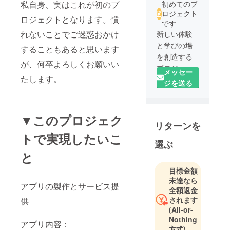
私自身、実はこれが初のプ
初めてのプ
ロジェクト
ロジェクトとなります。慣
です
れないことでご迷惑おかけ
新しい体験
と学びの場
することもあると思います
を創造する
が、何卒よろしくお願いい
プロジェク
メッセー
たします。
トプラン
ジを送る
ナーです。
はじめまし
▼このプロジェク
リターンを
て！
トで実現したいこ
私は文化や
選ぶ
歴史を学ぶ
と
ことに関心
を持ち、多
目標金額
未達なら
様な価値観
アプリの製作とサービス提
全額返金
を尊重した
されます
供
社会を目指
(All-or-
して活動し
Nothing
アプリ内容：
ています。
方式)