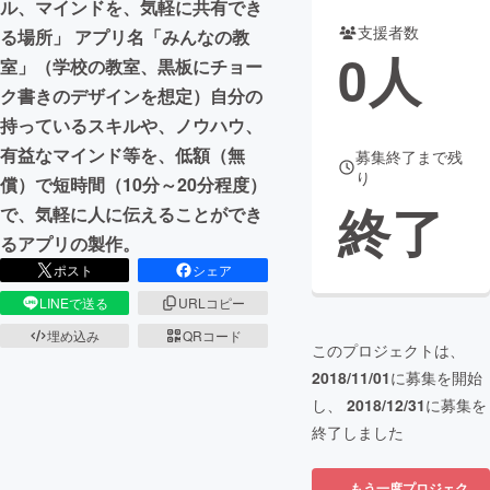
ル、マインドを、気軽に共有でき
支援者数
る場所」 アプリ名「みんなの教
まちづくり・地域活性化
0
人
室」（学校の教室、黒板にチョー
ク書きのデザインを想定）自分の
CAMPFIRE for Social Good
CAMPFIRE Creation
持っているスキルや、ノウハウ、
CAMPFIREふるさと納税
machi-ya
コミュニティ
有益なマインド等を、低額（無
募集終了まで残
り
償）で短時間（10分～20分程度）
終了
で、気軽に人に伝えることができ
るアプリの製作。
ポスト
シェア
LINEで送る
URLコピー
埋め込み
QRコード
このプロジェクトは、
2018/11/01
に募集を開始
し、
2018/12/31
に募集を
終了しました
もう一度プロジェク