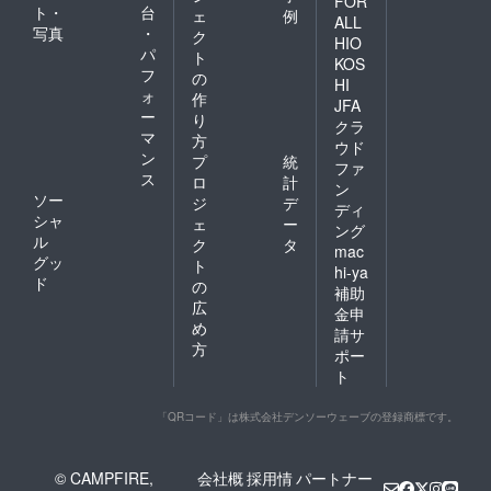
FOR
ト・
台
ェ
例
ALL
写真
・
ク
HIO
パ
ト
KOS
フ
の
HI
ォ
作
JFA
ー
り
クラ
マ
方
ウド
ン
プ
統
ファ
ス
ロ
計
ン
ソー
ジ
デ
ディ
シャ
ェ
ー
ング
ル
ク
タ
mac
グッ
ト
hi-ya
ド
の
補助
広
金申
め
請サ
方
ポー
ト
「QRコード」は株式会社デンソーウェーブの登録商標です。
© CAMPFIRE,
会社概
採用情
パートナー