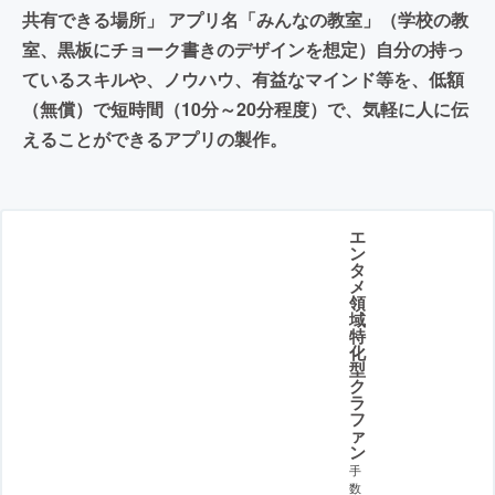
共有できる場所」 アプリ名「みんなの教室」（学校の教
室、黒板にチョーク書きのデザインを想定）自分の持っ
ているスキルや、ノウハウ、有益なマインド等を、低額
（無償）で短時間（10分～20分程度）で、気軽に人に伝
えることができるアプリの製作。
エ
ン
タ
メ
領
域
特
化
型
ク
ラ
フ
ァ
ン
手
数