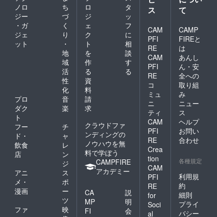
ノロ
ち
ロ
タ
ス
て
ジー
づ
ジ
ッ
・ガ
く
ェ
フ
CAM
CAMP
ジェ
り
ク
に
PFI
FIREと
ット
・
ト
相
RE
は
地
を
談
CAM
あんし
域
作
す
PFI
ん・安
活
る
る
RE
全への
性
資
コ
取り組
化
料
ミュ
み
プロ
音
請
ニ
ニュー
ダク
楽
求
ティ
ス
ト
CAM
ヘルプ
クラウドファ
フー
チ
PFI
お問い
ンディングの
ド・
ャ
RE
合わせ
ノウハウを無
飲食
レ
Crea
料で学ぼう
店
ン
tion
各種規定
CAMPFIRE
ジ
CAM
アカデミー
アニ
ス
利用規
PFI
メ・
ポ
約
RE
漫画
ー
CA
説
細則
for
ツ
MP
明
プライ
Soci
ファ
映
FI
会
バシー
al