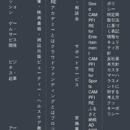
ッ
像
RE
・
ポリ
Goo
ショ
・
ア
相
シー
d
ン
映
カ
談
特定商
CAM
画
デ
会
取引法
PFI
ゲー
書
ミ
に基づ
RE
ム・
籍
ー
く表記
for
サー
・
と
情報セ
Ente
ビス
雑
は
キュリ
rtain
開発
誌
ク
サ
ティ方
men
出
ラ
ポ
針
t
版
ウ
ー
反社基
CAM
ビジ
ビ
ド
ト
本方針
PFI
ネ
ュ
フ
サ
カスタ
RE
ス・
ー
ァ
ー
マーハ
for
起業
テ
ン
ビ
ラスメ
Spor
ィ
デ
ス
ントに
ts
ー
ィ
対する
CAM
・
ン
考え方
PFI
ヘ
グ
クッ
RE
ル
と
キーポ
ふる
ス
は
リシー
さと
ケ
プ
実
納税
ア
ロ
施
AD
アー
舞
ジ
事