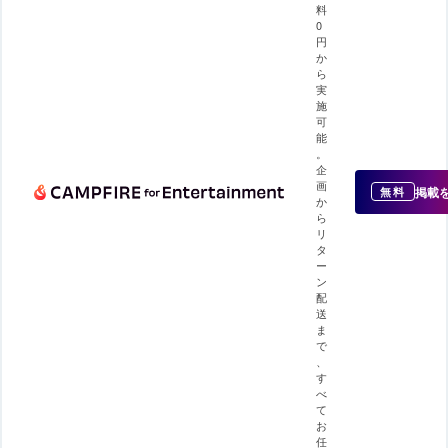
料
0
円
か
ら
実
施
可
能
。
企
画
掲載
無料
か
ら
リ
タ
ー
ン
配
送
ま
で
、
す
べ
て
お
任