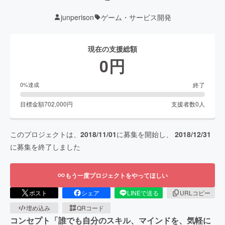
junperison
ゲーム・サービス開発
現在の支援総額
0
円
終了
0
%達成
目標金額
702,000
円
支援者数
0
人
このプロジェクトは、
2018/11/01
に募集を開始し、
2018/12/31
に募集を終了しました
もう一度プロジェクトをやってほしい
ポスト
シェア
LINEで送る
URLコピー
埋め込み
QRコード
コンセプト「誰でも自分のスキル、マインドを、気軽に