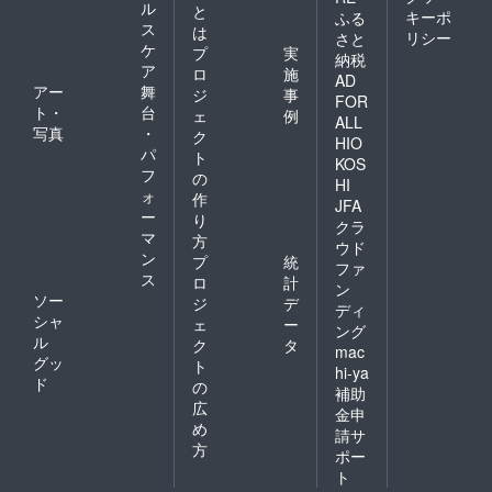
ル
と
キーポ
ふる
ス
は
リシー
さと
ケ
プ
実
納税
ア
ロ
施
AD
アー
舞
ジ
事
FOR
ト・
台
ェ
例
ALL
写真
・
ク
HIO
パ
ト
KOS
フ
の
HI
ォ
作
JFA
ー
り
クラ
マ
方
ウド
ン
プ
統
ファ
ス
ロ
計
ン
ソー
ジ
デ
ディ
シャ
ェ
ー
ング
ル
ク
タ
mac
グッ
ト
hi-ya
ド
の
補助
広
金申
め
請サ
方
ポー
ト