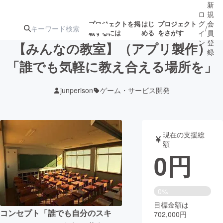
新
ロ
規
グ
会
プロジェクトを掲
はじ
プロジェクト
/
載するには
める
をさがす
イ
員
ン
登
【みんなの教室】（アプリ製作）
録
「誰でも気軽に教え合える場所を」
人気のプロ
注目のリ
注目の新着プロ
募集終了が近いプ
もうすぐ公開
junperison
ゲーム・サービス開発
ジェクト
ターン
ジェクト
ロジェクト
されます
アート・写真
音楽
現在の支援総
額
0
円
テクノロジー・ガジェット
ゲーム・サ
映像・映画
書籍・雑誌
0%
目標金額は
コンセプト「誰でも自分のスキ
702,000円
ビジネス・起業
チャレンジ