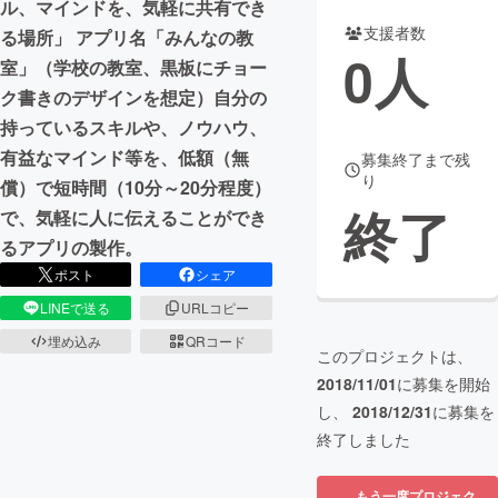
ル、マインドを、気軽に共有でき
支援者数
る場所」 アプリ名「みんなの教
まちづくり・地域活性化
0
人
室」（学校の教室、黒板にチョー
ク書きのデザインを想定）自分の
CAMPFIRE for Social Good
CAMPFIRE Creation
持っているスキルや、ノウハウ、
CAMPFIREふるさと納税
machi-ya
コミュニティ
有益なマインド等を、低額（無
募集終了まで残
り
償）で短時間（10分～20分程度）
終了
で、気軽に人に伝えることができ
るアプリの製作。
ポスト
シェア
LINEで送る
URLコピー
埋め込み
QRコード
このプロジェクトは、
2018/11/01
に募集を開始
し、
2018/12/31
に募集を
終了しました
もう一度プロジェク