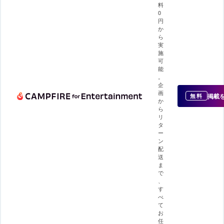
料
0
円
か
ら
実
施
可
能
。
企
画
掲載
無料
か
ら
リ
タ
ー
ン
配
送
ま
で
、
す
べ
て
お
任