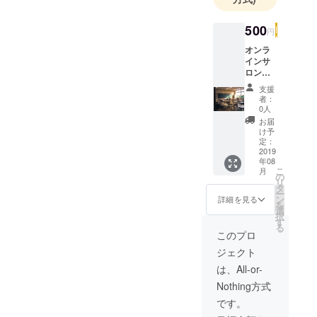
これまで
に、国内外
500
円
での旅行企
オンラ
画や情報発
インサ
信に携わ
ロン
（アプ
り、人々が
支援
リ内
者：
「知る喜
容、デ
0人
ザイン
び」や「体
お届
につい
け予
験する楽し
ての意
定：
さ」を感じ
見交
2019
年08
換）へ
られる場を
こ
月
の参加
の
提供してき
リ
資格 ま
タ
ー
ました。
た、ア
ン
詳細を見る
を
プリ公
選
択
開後、
す
る
今回のプロ
下記の
このプロ
レク
ジェクトで
ジェクト
チャー
は、大麻が
を無料
は、All-or-
合法化され
プレゼ
Nothing方式
ント 私
ている国を
の就
です。
訪れ、現地
職、転