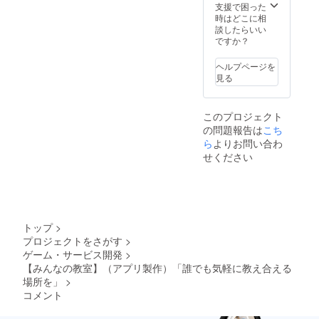
支援で困った
流、そして
時はどこに相
談したらいい
新しい挑戦
ですか？
をするこ
と。皆さん
ヘルプページを
と一緒に素
見る
晴らしい体
験を共有
このプロジェクト
し、学びを
の問題報告は
こち
深められる
ら
よりお問い合わ
ことを楽し
せください
みにしてい
ます。ぜひ
応援よろし
くお願いし
トップ
>
ます！
プロジェクトをさがす
>
ゲーム・サービス開発
>
【みんなの教室】（アプリ製作）「誰でも気軽に教え合える
場所を」
>
コメント