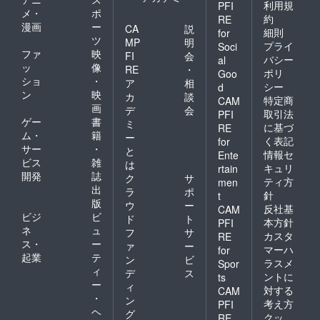
利用規
PFI
メ・
ポ
約
RE
漫画
ー
CA
説
細則
for
ツ
MP
明
プライ
Soci
ファ
映
FI
会
バシー
al
ッ
像
RE
・
ポリ
Goo
ショ
・
ア
相
シー
d
ン
映
カ
談
特定商
CAM
画
デ
会
取引法
PFI
ゲー
書
ミ
に基づ
RE
ム・
籍
ー
く表記
for
サー
・
と
情報セ
Ente
ビス
雑
は
キュリ
rtain
開発
誌
ク
サ
ティ方
men
出
ラ
ポ
針
t
版
ウ
ー
反社基
CAM
ビジ
ビ
ド
ト
本方針
PFI
ネ
ュ
フ
サ
カスタ
RE
ス・
ー
ァ
ー
マーハ
for
起業
テ
ン
ビ
ラスメ
Spor
ィ
デ
ス
ントに
ts
ー
ィ
対する
CAM
・
ン
考え方
PFI
ヘ
グ
クッ
RE