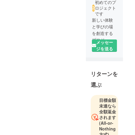
初めてのプ
ロジェクト
です
新しい体験
と学びの場
を創造する
プロジェク
メッセー
トプラン
ジを送る
ナーです。
はじめまし
リターンを
て！
私は文化や
選ぶ
歴史を学ぶ
ことに関心
を持ち、多
目標金額
未達なら
様な価値観
全額返金
を尊重した
されます
社会を目指
(All-or-
して活動し
Nothing
ています。
方式)