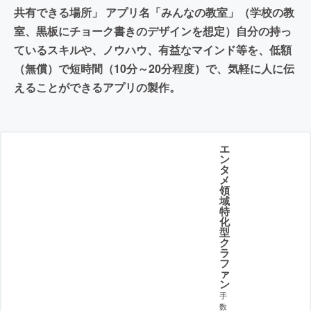
共有できる場所」 アプリ名「みんなの教室」（学校の教
室、黒板にチョーク書きのデザインを想定）自分の持っ
ているスキルや、ノウハウ、有益なマインド等を、低額
（無償）で短時間（10分～20分程度）で、気軽に人に伝
えることができるアプリの製作。
エ
ン
タ
メ
領
域
特
化
型
ク
ラ
フ
ァ
ン
手
数