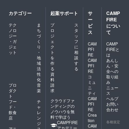
カテゴリー
起案サポート
サ
CAMP
ー
FIRE
テク
ま
プ
ス
ビ
につい
ノロ
ち
ロ
タ
ス
て
ジー
づ
ジ
ッ
・ガ
く
ェ
フ
CAM
CAMP
ジェ
り
ク
に
PFI
FIREと
ット
・
ト
相
RE
は
地
を
談
CAM
あんし
域
作
す
PFI
ん・安
活
る
る
RE
全への
性
資
コ
取り組
化
料
ミュ
み
プロ
音
請
ニ
ニュー
ダク
楽
求
ティ
ス
ト
CAM
ヘルプ
クラウドファ
フー
チ
PFI
お問い
ンディングの
ド・
ャ
RE
合わせ
ノウハウを無
飲食
レ
Crea
料で学ぼう
店
ン
tion
各種規定
CAMPFIRE
ジ
CAM
アカデミー
アニ
ス