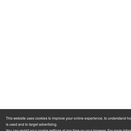
This website uses cookies to improve your online experience, to understand h
is used and to target advertising.
You can revisit your cookie settings at any time on your browser. For more info