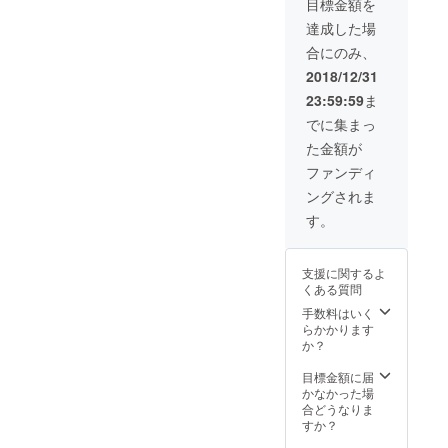
目標金額を
の文化や法
職、副
業、ビ
達成した場
制度を学び
ジネス
ながら、安
合にのみ、
に対す
る考え
全で意義の
2018/12/31
方のレ
ある体験を
23:59:59
ま
ク
提供するツ
チャー
でに集まっ
私の趣
アーを実現
た金額が
味（ギ
したいと考
ター
ファンディ
えていま
等）の
ングされま
コツや
す。参加者
魅力を
す。
が正しい知
レク
チャー
識を得て、
新しい視点
支援に関するよ
くある質問
を持つきっ
手数料はいく
かけを作る
らかかります
ことを目標
か？
にしていま
目標金額に届
す。
かなかった場
合どうなりま
趣味は旅行
すか？
や異文化交