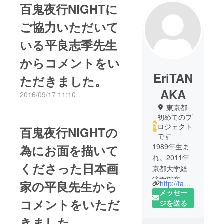
百鬼夜行NIGHTに
ご協力いただいて
いる平良志季先生
からコメントをい
EriTAN
ただきました。
AKA
2016/09/17 11:10
東京都
初めてのプ
ロジェクト
百鬼夜行NIGHTの
です
1989年生ま
為にお面を描いて
れ。2011年
くださった日本画
京都大学経
済学部卒
家の平良先生から
http://fake.dance/
業。2014年
メッセー
コメントをいただ
京都大学経
ジを送る
済学研究科
きました。
修士課程修