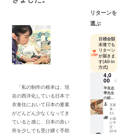
了。
リターンを
大学院在学
中に紫野レ
選ぶ
イの芸名で
タレント活
目標金額
動を行う。
未達でも
2016年5月
リターン
「感情を、
が届きま
纏う」
す
(All-in
ファッショ
方式)
ンブランド
4,0
「Fake」を
00
円
設立。
「私の制作の根本は、現
平良志
季先生
在の西洋化している日本で
の絵を
小さい頃か
元に
衣食住において日本の要素
ら親の仕事
支援
作った
者：
の関係で
お面
がどんどん少なくなってき
3人
を、全
アートに親
お届
ていると感じ、日本の良い
種類お
け予
しんできま
送りし
定：
所を少しでも受け継ぐ手助
した。今も
ます。
2016