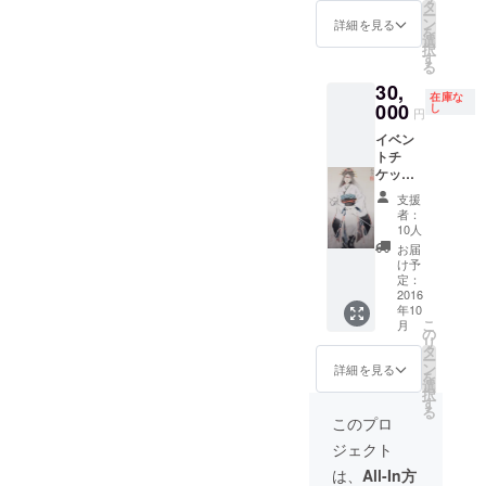
供しま
タ
ー
す。
ン
詳細を見る
を
選
択
す
る
30,
在庫な
000
し
円
イベン
トチ
ケット
と、平
支援
良志季
者：
先生の
10人
サイン
お届
入りお
け予
面を送
定：
付しま
2016
年10
す。 10
こ
月
名様限
の
リ
定で
タ
ー
す。
ン
詳細を見る
を
選
択
す
る
このプロ
ジェクト
は、
All-In方