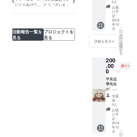
だくこ
のため
す。
0人
にとりあげてい
とうございま
とにな
に描き
お届
ただきました
す】記号を纏う
ります
下ろし
け予
た「青
強さについて
定：
鬼」の
2016
年10
原画を
こ
月
ご提供
の
活動報告一覧を
プロジェクトを
リ
しま
タ
見る
見る
ー
す。
ン
詳細を見る
を
選
択
す
る
200
,00
残り1
0
円
平良志
季先生
が、百
鬼夜行
支援
NIGHT
者：
のため
0人
に描き
お届
下ろし
け予
た
定：
「面」
2016
年10
の原画
こ
月
をご提
の
リ