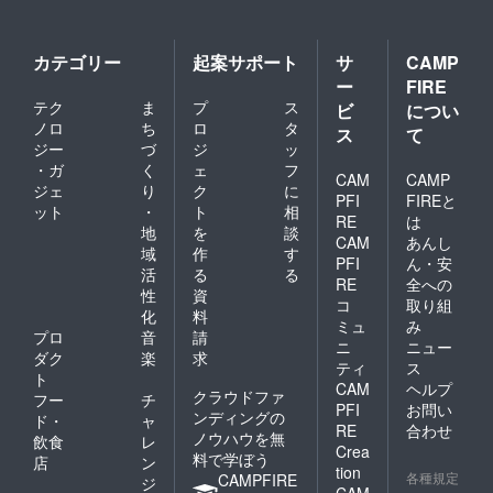
カテゴリー
起案サポート
サ
CAMP
ー
FIRE
テク
ま
プ
ス
ビ
につい
ノロ
ち
ロ
タ
ス
て
ジー
づ
ジ
ッ
・ガ
く
ェ
フ
CAM
CAMP
ジェ
り
ク
に
PFI
FIREと
ット
・
ト
相
RE
は
地
を
談
CAM
あんし
域
作
す
PFI
ん・安
活
る
る
RE
全への
性
資
コ
取り組
化
料
ミュ
み
プロ
音
請
ニ
ニュー
ダク
楽
求
ティ
ス
ト
CAM
ヘルプ
クラウドファ
フー
チ
PFI
お問い
ンディングの
ド・
ャ
RE
合わせ
ノウハウを無
飲食
レ
Crea
料で学ぼう
店
ン
tion
各種規定
CAMPFIRE
ジ
CAM