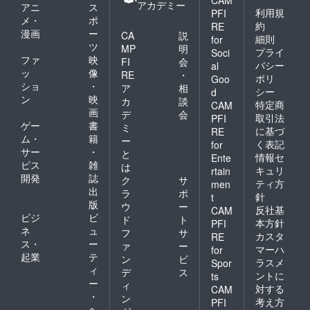
アカデミー
アニ
ス
利用規
PFI
メ・
ポ
約
RE
漫画
ー
CA
説
細則
for
ツ
MP
明
プライ
Soci
ファ
映
FI
会
バシー
al
ッ
像
RE
・
ポリ
Goo
ショ
・
ア
相
シー
d
ン
映
カ
談
特定商
CAM
画
デ
会
取引法
PFI
ゲー
書
ミ
に基づ
RE
ム・
籍
ー
く表記
for
サー
・
と
情報セ
Ente
ビス
雑
は
キュリ
rtain
開発
誌
ク
サ
ティ方
men
出
ラ
ポ
針
t
版
ウ
ー
反社基
CAM
ビジ
ビ
ド
ト
本方針
PFI
ネ
ュ
フ
サ
カスタ
RE
ス・
ー
ァ
ー
マーハ
for
起業
テ
ン
ビ
ラスメ
Spor
ィ
デ
ス
ントに
ts
ー
ィ
対する
CAM
・
ン
考え方
PFI
ヘ