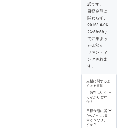
式
です。
目標金額に
関わらず、
2016/10/06
23:59:59
ま
でに集まっ
た金額が
ファンディ
ングされま
す。
支援に関するよ
くある質問
手数料はいく
らかかります
か？
目標金額に届
かなかった場
合どうなりま
すか？