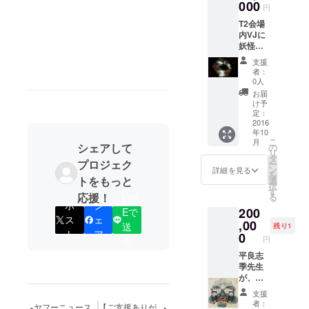
びた
000
円
い、ま
T2会場
たは全
内VJに
種類集
妖怪と
めたい
共に、
方にオ
支援
本人写
ススメ
者：
真又は
です。
0人
支援者
お面を
お届
オリジ
つけて
け予
ナル
妖怪空
定：
キャ ラ
2016
間で踊
年10
クタを
るハロ
こ
月
登場さ
シェアして
ウィン
の
リ
せる権
を一緒
タ
プロジェク
ー
利で
にすご
ン
詳細を見る
を
す。 映
トをもっと
しま
選
択
像の中
しょ
す
応援！
る
LIN
でも百
う。 電
ポ
シ
200
鬼夜行
Eで
子メー
ス
ェ
を体験
,00
ルでチ
送
残り1
しま
ト
ア
ケット
0
円
る
しょ
を送付
う。 ※
平良志
の上、
画像
季先生
お面は
データ
が、百
当日手
をご提
鬼夜行
渡し致
支援
供いた
NIGHT
しま
者：
ヤフーニュース
【ご支援ありが