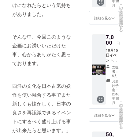
年10
どんな
趣味は美術
けになれたらという気持ち
こ
月
お面に
の
リ
館、ギャラ
なるか
タ
がありました。
ー
は、確
リー巡り。
ン
詳細を見る
を
定でき
選
アートを身
択
次第発
す
る
につけるこ
表致し
そんな中、今回このような
7,0
ます。
とでの新し
00
円
い表現を模
企画にお誘いいただけた
10月15
索していま
事、心からありがたく思っ
日イベ
す。
ント当
ております。
日のチ
支援
ケット
者：
とお面
5人
を全種
お届
類ご提
西洋の文化を日本古来の妖
け予
供しま
定：
怪を使い融合する事でまた
す。 当
2016
年10
日配布
こ
新しくも懐かしく、日本の
月
される
の
リ
お面は1
タ
良さを再認識できるイベン
ー
種類の
ン
詳細を見る
を
みのた
選
トにするべく盛り上げる事
択
め、好
す
る
きなお
が出来たらと思います。」
50,
面を選