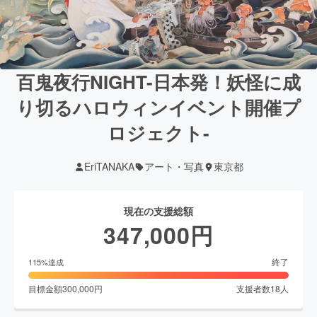
百鬼夜行NIGHT-日本発！妖怪に成
り切るハロウィンイベント開催プ
ロジェクト-
EriTANAKA
アート・写真
東京都
現在の支援総額
347,000
円
終了
115
%達成
目標金額
300,000
円
支援者数
18
人