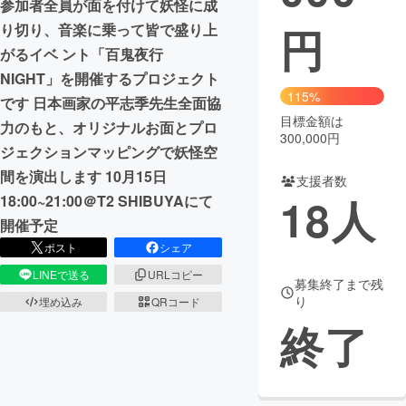
参加者全員が面を付けて妖怪に成
円
り切り、音楽に乗って皆で盛り上
まちづくり・地域活性化
がるイベ ント「百鬼夜行
NIGHT」を開催するプロジェクト
CAMPFIRE for Social Good
CAMPFIRE Creation
115%
です 日本画家の平志季先生全面協
CAMPFIREふるさと納税
machi-ya
コミュニティ
目標金額は
力のもと、オリジナルお面とプロ
300,000円
ジェクションマッピングで妖怪空
間を演出します 10月15日
支援者数
18
人
18:00~21:00＠T2 SHIBUYAにて
開催予定
ポスト
シェア
LINEで送る
URLコピー
募集終了まで残
り
埋め込み
QRコード
終了