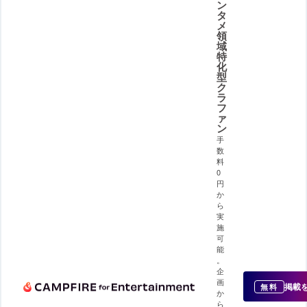
ン
タ
メ
領
域
特
化
型
ク
ラ
フ
ァ
ン
手
数
料
0
円
か
ら
実
施
可
能
。
企
画
掲載
無料
か
ら