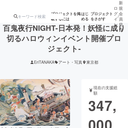
新
ロ
規
グ
会
プロジェクトを掲
はじ
プロジェクト
/
載するには
める
をさがす
イ
員
ン
登
百鬼夜行NIGHT-日本発！妖怪に成り
録
切るハロウィンイベント開催プロ
ジェクト-
人気のプロ
注目のリ
注目の新着プロ
募集終了が近いプ
もうすぐ公開
ジェクト
ターン
ジェクト
ロジェクト
されます
EriTANAKA
アート・写真
東京都
アート・写真
音楽
現在の支援総
テクノロジー・ガジェット
ゲーム・サ
額
347,
映像・映画
書籍・雑誌
000
ビジネス・起業
チャレンジ