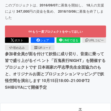
このプロジェクトは、
2016/09/07
に募集を開始し、
18
人の支援
により
347,000
円の資金を集め、
2016/10/06
に募集を終了しま
した
もう一度プロジェクトをやってほしい
ポスト
シェア
LINEで送る
URLコピー
埋め込み
QRコード
参加者全員が面を付けて妖怪に成り切り、音楽に乗って
皆で盛り上がるイベ ント「百鬼夜行NIGHT」を開催する
プロジェクトです 日本画家の平志季先生全面協力のも
と、オリジナルお面とプロジェクションマッピングで妖
怪空間を演出します 10月15日18:00~21:00＠T2
SHIBUYAにて開催予定
エ