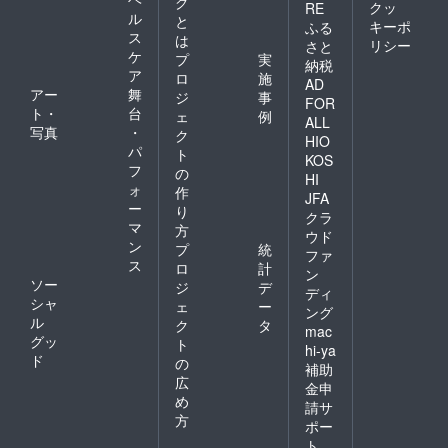
グ
クッ
RE
ル
と
キーポ
ふる
ス
は
リシー
さと
ケ
プ
実
納税
ア
ロ
施
AD
アー
舞
ジ
事
FOR
ト・
台
ェ
例
ALL
写真
・
ク
HIO
パ
ト
KOS
フ
の
HI
ォ
作
JFA
ー
り
クラ
マ
方
ウド
ン
プ
統
ファ
ス
ロ
計
ン
ソー
ジ
デ
ディ
シャ
ェ
ー
ング
ル
ク
タ
mac
グッ
ト
hi-ya
ド
の
補助
広
金申
め
請サ
方
ポー
ト