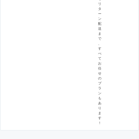
リ
タ
ー
ン
配
送
ま
で
、
す
べ
て
お
任
せ
の
プ
ラ
ン
も
あ
り
ま
す
！