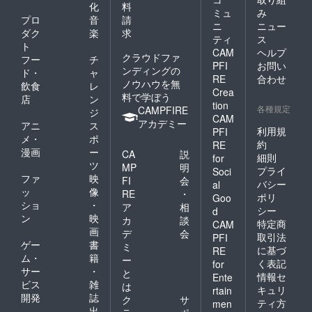
化
料
ミュ
み
プロ
音
請
ニ
ニュー
ダク
楽
求
ティ
ス
ト
CAM
ヘルプ
クラウドファ
フー
チ
PFI
お問い
ンディングの
ド・
ャ
RE
合わせ
ノウハウを無
飲食
レ
Crea
料で学ぼう
店
ン
tion
各種規定
CAMPFIRE
ジ
CAM
アカデミー
アニ
ス
利用規
PFI
メ・
ポ
約
RE
漫画
ー
CA
説
細則
for
ツ
MP
明
プライ
Soci
ファ
映
FI
会
バシー
al
ッ
像
RE
・
ポリ
Goo
ショ
・
ア
相
シー
d
ン
映
カ
談
特定商
CAM
画
デ
会
取引法
PFI
ゲー
書
ミ
に基づ
RE
ム・
籍
ー
く表記
for
サー
・
と
情報セ
Ente
ビス
雑
は
キュリ
rtain
開発
誌
ク
サ
ティ方
men
出