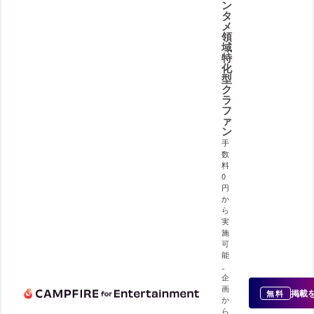
ン
タ
メ
領
域
特
化
型
ク
ラ
フ
ァ
ン
手
数
料
0
円
か
ら
実
施
可
能
。
企
画
掲載
無料
か
ら