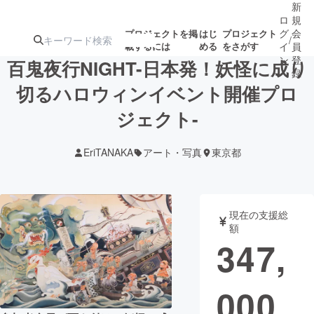
新
ロ
規
グ
会
プロジェクトを掲
はじ
プロジェクト
/
載するには
める
をさがす
イ
員
ン
登
百鬼夜行NIGHT-日本発！妖怪に成り
録
切るハロウィンイベント開催プロ
ジェクト-
人気のプロ
注目のリ
注目の新着プロ
募集終了が近いプ
もうすぐ公開
ジェクト
ターン
ジェクト
ロジェクト
されます
EriTANAKA
アート・写真
東京都
アート・写真
音楽
現在の支援総
テクノロジー・ガジェット
ゲーム・サ
額
347,
映像・映画
書籍・雑誌
000
ビジネス・起業
チャレンジ