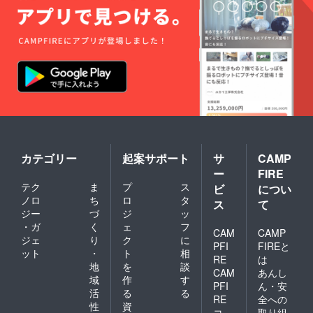
カテゴリー
起案サポート
サ
CAMP
ー
FIRE
テク
ま
プ
ス
ビ
につい
ノロ
ち
ロ
タ
ス
て
ジー
づ
ジ
ッ
・ガ
く
ェ
フ
CAM
CAMP
ジェ
り
ク
に
PFI
FIREと
ット
・
ト
相
RE
は
地
を
談
CAM
あんし
域
作
す
PFI
ん・安
活
る
る
RE
全への
性
資
コ
取り組