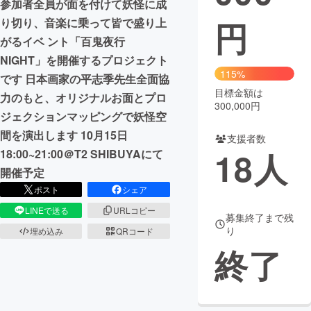
参加者全員が面を付けて妖怪に成
円
り切り、音楽に乗って皆で盛り上
まちづくり・地域活性化
がるイベ ント「百鬼夜行
NIGHT」を開催するプロジェクト
CAMPFIRE for Social Good
CAMPFIRE Creation
115%
です 日本画家の平志季先生全面協
CAMPFIREふるさと納税
machi-ya
コミュニティ
目標金額は
力のもと、オリジナルお面とプロ
300,000円
ジェクションマッピングで妖怪空
間を演出します 10月15日
支援者数
18
人
18:00~21:00＠T2 SHIBUYAにて
開催予定
ポスト
シェア
LINEで送る
URLコピー
募集終了まで残
り
埋め込み
QRコード
終了