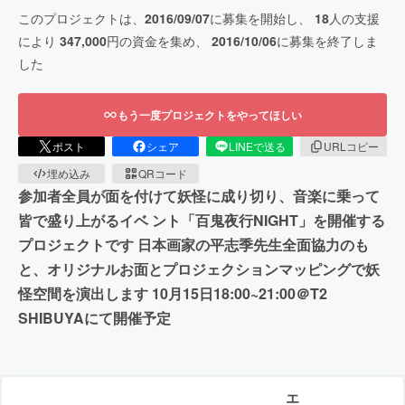
このプロジェクトは、
2016/09/07
に募集を開始し、
18
人の支援
により
347,000
円の資金を集め、
2016/10/06
に募集を終了しま
した
もう一度プロジェクトをやってほしい
ポスト
シェア
LINEで送る
URLコピー
埋め込み
QRコード
参加者全員が面を付けて妖怪に成り切り、音楽に乗って
皆で盛り上がるイベ ント「百鬼夜行NIGHT」を開催する
プロジェクトです 日本画家の平志季先生全面協力のも
と、オリジナルお面とプロジェクションマッピングで妖
怪空間を演出します 10月15日18:00~21:00＠T2
SHIBUYAにて開催予定
エ