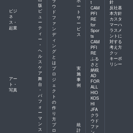
ラ
ポ
針
t
版
ウ
ー
反社基
CAM
ビジ
ビ
ド
ト
本方針
PFI
ネ
ュ
フ
サ
カスタ
RE
ス・
ー
ァ
ー
マーハ
for
起業
テ
ン
ビ
ラスメ
Spor
ィ
デ
ス
ントに
ts
ー
ィ
対する
CAM
・
ン
考え方
PFI
ヘ
グ
クッ
RE
ル
と
キーポ
ふる
ス
は
リシー
さと
ケ
プ
実
納税
ア
ロ
施
AD
アー
舞
ジ
事
FOR
ト・
台
ェ
例
ALL
写真
・
ク
HIO
パ
ト
KOS
フ
の
HI
ォ
作
JFA
ー
り
クラ
マ
方
ウド
ン
プ
統
ファ
ス
ロ
計
ン