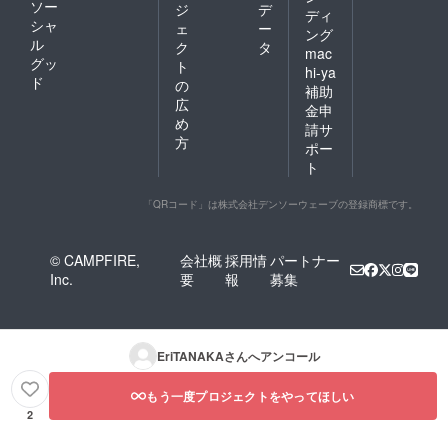
ソー
ジ
デ
ディ
シャ
ェ
ー
ング
ル
ク
タ
mac
グッ
ト
hi-ya
ド
の
補助
広
金申
め
請サ
方
ポー
ト
「QRコード」は株式会社デンソーウェーブの登録商標です。
© CAMPFIRE,
会社概
採用情
パートナー
Inc.
要
報
募集
EriTANAKA
さんへアンコール
もう一度プロジェクトをやってほしい
2