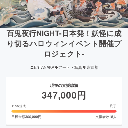
百鬼夜行NIGHT-日本発！妖怪に成
り切るハロウィンイベント開催プ
ロジェクト-
EriTANAKA
アート・写真
東京都
現在の支援総額
347,000
円
終了
115
%達成
目標金額
300,000
円
支援者数
18
人