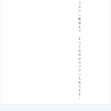
リ
タ
ー
ン
配
送
ま
で
、
す
べ
て
お
任
せ
の
プ
ラ
ン
も
あ
り
ま
す
！