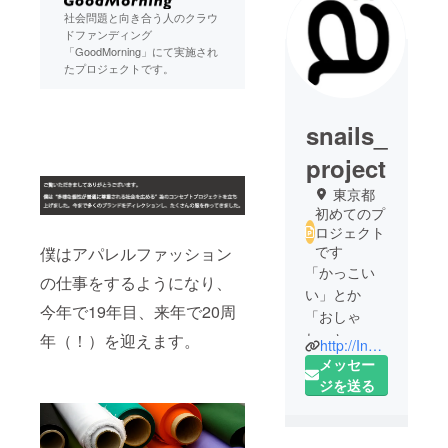
社会問題と向き合う人のクラウ
ドファンディング
「GoodMorning」にて実施され
たプロジェクトです。
snails_
project
東京都
初めてのプ
ロジェクト
です
僕はアパレルファッション
「かっこい
の仕事をするようになり、
い」とか
今年で19年目、来年で20周
「おしゃ
れ」と
年（！）を迎えます。
http://Instagram.com/snails_project
か・・・普
メッセー
通にファッ
ジを送る
ションが好
きでたくさ
んの服を