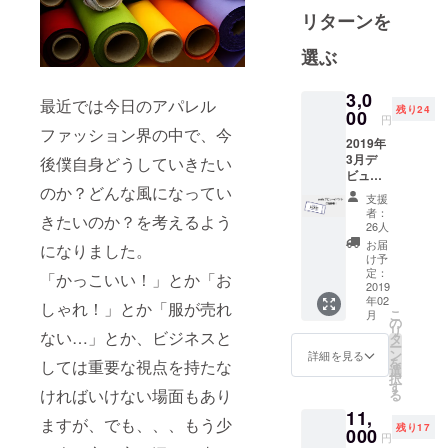
リターンを
作ってきま
した。
選ぶ
でも、これ
からはもっ
3,0
最近では今日のアパレル
ともっと心
残り24
00
円
の奥の方に
ファッション界の中で、今
2019年
ある気持ち
3月デ
後僕自身どうしていきたい
を服を通し
ビュー
のか？どんな風になってい
イベン
て発信して
支援
トご招
者：
いきたい。
きたいのか？を考えるよう
待いた
26人
しま
そうするこ
お届
になりました。
す。 会
け予
とで僕は自
場には
定：
「かっこいい！」とか「お
由になれ
デ
2019
年02
ビュー
しゃれ！」とか「服が売れ
る。
こ
月
アイテ
の
そして、僕
リ
ムとレ
ない…」とか、ビジネスと
タ
ー
以外に自由
スリー
ン
詳細を見る
を
しては重要な視点を持たな
氏の
選
になれる人
択
フォト
す
ければいけない場面もあり
る
が１人、2人
展示を
11,
ゆっく
と増えてい
ますが、でも、、、もう少
残り17
りご覧
000
円
くと嬉しい
いただ