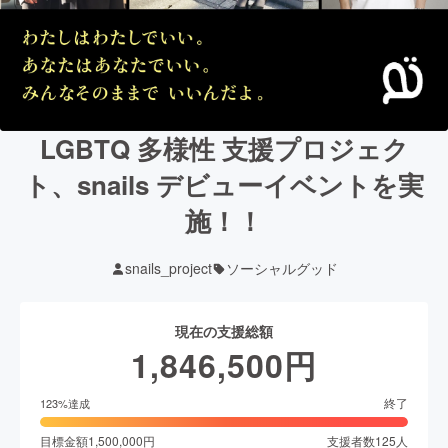
LGBTQ 多様性 支援プロジェク
ト、snails デビューイベントを実
施！！
snails_project
ソーシャルグッド
現在の支援総額
1,846,500
円
終了
123
%達成
目標金額
1,500,000
円
支援者数
125
人