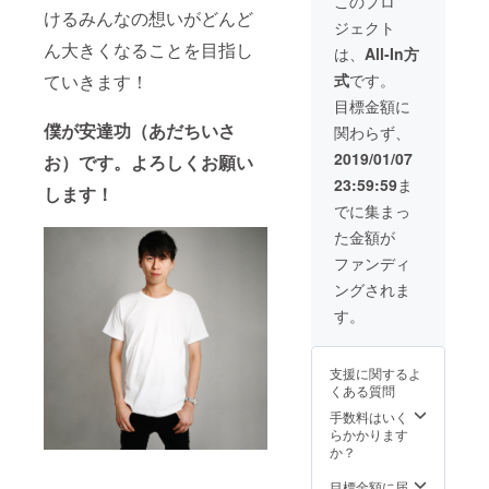
このプロ
カーフ
消費税
けるみんなの想いがどんど
（金）※
ジェクト
を身に
／送料
時間未
ん大きくなることを目指し
纏いい
込み
定 会
は、
All-In方
らして
場：東
ていきます！
式
です。
くださ
京都港
い！ ・
区北青
目標金額に
スカー
山3-5-
僕が安達功（あだちいさ
関わらず、
フ
10
snails
ワール
2019/01/07
お）です。よろしくお願い
のアイ
ド北青
23:59:59
ま
コン的
します！
山ビル
スカー
1F 消費
でに集まっ
フで
税／送
た金額が
す。レ
料込み
トロで
ファンディ
モード
ングされま
な雰囲
気で
す。
す。 サ
イズ：
850mm
支援に関するよ
×850m
くある質問
m 素
材：シ
手数料はいく
ルク ※
らかかります
端はエ
か？
ルメス
などと
目標金額に届