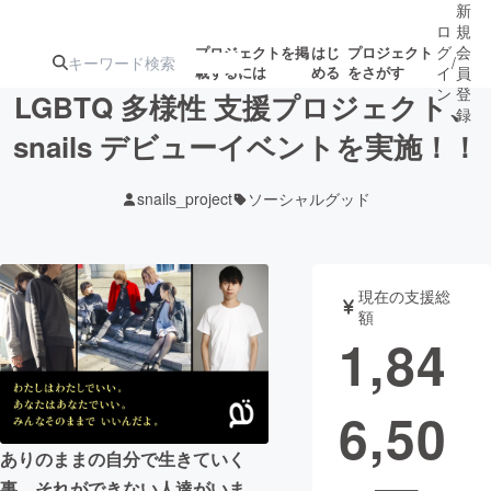
新
ロ
規
グ
会
プロジェクトを掲
はじ
プロジェクト
/
載するには
める
をさがす
イ
員
ン
登
LGBTQ 多様性 支援プロジェクト、
録
snails デビューイベントを実施！！
人気のプロ
注目のリ
注目の新着プロ
募集終了が近いプ
もうすぐ公開
snails_project
ソーシャルグッド
ジェクト
ターン
ジェクト
ロジェクト
されます
アート・写真
音楽
現在の支援総
額
1,84
テクノロジー・ガジェット
ゲーム・サ
6,50
映像・映画
書籍・雑誌
ありのままの自分で生きていく
ビジネス・起業
チャレンジ
事、それができない人達がいま