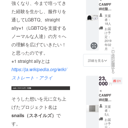
ていら
強くなり、今まで培ってき
CAMPF
してく
IRE限定
ださ
た経験を生かし、服作りを
ス
い！ ・
支援
ウェッ
ス
通してLGBTQ、straight
者：
ト＆デ
ウェッ
18人
ally※1（LGBTQを支援する
ビュー
ト リ
お届
イベン
バーシ
け予
ノーマルな人達）の方々へ
トご招
ブル仕
定：
待券の
2019
様で
の理解を広げていきたい！
年02
セット
す。 カ
こ
月
＞ 2019
ラー：
の
と思ったのです。
リ
年3月の
トップ
タ
ー
デ
グレー
ン
※1 straight allyとは
詳細を見る
を
ビュー
サイ
選
択
イベン
https://ja.wikipedia.org/wiki/
ズ：ユ
す
る
トにぜ
ニセッ
ストレート・アライ
23,
ひス
クスサ
残り1
ウェッ
000
イズ ※
円
トを着
サイ
＜
ていら
ズ、デ
CAMPF
してく
ザイン
そうした想いを元に立ち上
IRE限定
ださ
の詳細
スカー
い！ ・
はプロ
げたプロジェクト名は
支援
フ＞
ス
ジェク
者：
snails
ウェッ
snails（スネイルズ）
で
ト本文
5人
のロゴ
ト リ
をご覧
お届
を総柄
す。
バーシ
くださ
け予
にプリ
ブル仕
定：