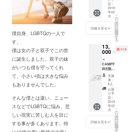
小さい
をご覧
定：
山ビル
刺繍で
2019
くださ
1F
年02
胸元に
い。 消
こ
月
入れて
費税／
の
リ
いま
送料込
タ
ー
す。 カ
み
ン
詳細を見る
を
ラー：
僕自身、LGBTQの一人で
選
択
ブラッ
す
る
す。
ク サイ
13,
ズ：ユ
僕は女の子と双子でこの世
残り19
ニセッ
000
円
クスサ
に誕生しました。双子の妹
＜
イズ ※
CAMPF
サイ
がいつも僕を守ってくれ
IRE限定
ズ、デ
Tシャツ
ザイン
て、小さい頃は大きな悩み
支援
＆デ
の詳細
者：
ビュー
はプロ
もありませんでした。
6人
イベン
ジェク
お届
トご招
ト本文
け予
そんな僕とは違い、ニュー
待券
をご覧
定：
セット
2019
くださ
スなどでLGBTQに悩み、悲
年02
＞ 2019
い。 消
こ
月
年3月の
費税／
の
しい現実に苦しむ人を目に
リ
イベン
送料込
タ
ー
トにぜ
み
ン
詳細を見る
する事が多くあります。特
を
ひＴ
選
択
シャツ
す
に10代の若い世代での悲し