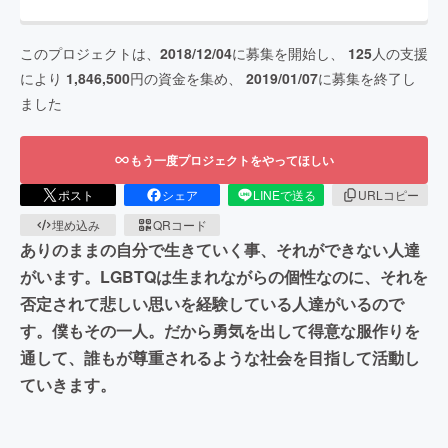
このプロジェクトは、
2018/12/04
に募集を開始し、
125
人の支援
により
1,846,500
円の資金を集め、
2019/01/07
に募集を終了し
ました
もう一度プロジェクトをやってほしい
ポスト
シェア
LINEで送る
URLコピー
埋め込み
QRコード
ありのままの自分で生きていく事、それができない人達
がいます。LGBTQは生まれながらの個性なのに、それを
否定されて悲しい思いを経験している人達がいるので
す。僕もその一人。だから勇気を出して得意な服作りを
通して、誰もが尊重されるような社会を目指して活動し
ていきます。