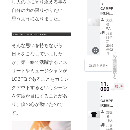
し人の心に寄り添える事を
です。
＜
けま
CAMPF
す。僕
自分の力の限りやりたい！
IRE限定
はもち
Tシャツ
思うようになりました。
ろん、
支援
＞
千原氏
者：
snails
やレス
8人
のアイ
リー氏
お届
コンを
も来場
け予
小さい
予定！
定：
そんな思いを持ちながら
刺繍で
2019
この機
年02
胸元に
会にぜ
日々をこなしていました
こ
月
入れて
ひいら
の
リ
いま
してく
タ
が、第一線で活躍するアス
ー
す。 カ
ださ
ン
詳細を見る
を
ラー：
い。 日
選
リートやミュージシャンが
択
ホワイ
程：
す
る
ト サイ
LGBTQであることをカミン
2019年
11,
ズ：ユ
3月8日
グアウトするというシーン
残り9
ニセッ
000
（金）※
円
クスサ
時間未
を何度か目にすることがあ
＜
イズ ※
定 会
CAMPF
サイ
場：東
り、僕の心が動いたので
IRE限定
ズ、デ
京都港
Tシャツ
ザイン
区北青
す。
支援
＞
の詳細
山3-5-
者：
snails
はプロ
10
16人
のアイ
ジェク
ワール
お届
コンを
ト本文
ド北青
け予