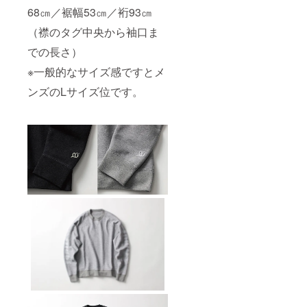
68㎝／裾幅53㎝／裄93㎝
（襟のタグ中央から袖口ま
での長さ）
※一般的なサイズ感ですとメ
ンズのLサイズ位です。