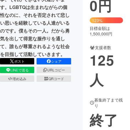
0
円
す。LGBTQは生まれながらの個
まちづくり・地域活性化
性なのに、それを否定されて悲し
123%
い思いを経験している人達がいる
目標金額は
CAMPFIRE for Social Good
CAMPFIRE Creation
のです。僕もその一人。だから勇
1,500,000円
CAMPFIREふるさと納税
machi-ya
コミュニティ
気を出して得意な服作りを通し
て、誰もが尊重されるような社会
支援者数
125
を目指して活動していきます。
ポスト
シェア
LINEで送る
URLコピー
人
埋め込み
QRコード
募集終了まで残
り
終了