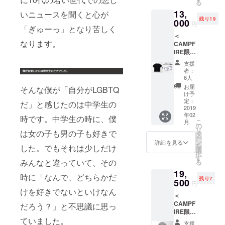
る
を着て
13,
いらし
いニュースを聞くと心が
残り19
てくだ
000
円
「ぎゅーっ」となり苦しく
さい！
＜
・Tシャ
なります。
CAMPF
ツ
IRE限定
snails
Tシャツ
のアイ
支援
＆デ
コンを
者：
ビュー
小さい
6人
イベン
刺繍で
お届
そんな僕が「自分がLGBTQ
トご招
胸元に
け予
待券
入れて
定：
だ」と感じたのは中学生の
セット
2019
いま
年02
＞ 2019
す。 カ
時です。中学生の時に、僕
こ
月
年3月の
ラー：
の
リ
は女の子も男の子も好きで
イベン
ホワイ
タ
ー
トにぜ
ト サイ
ン
詳細を見る
を
した。でもそれは少しだけ
ひＴ
ズ：ユ
選
択
シャツ
ニセッ
す
みんなと違っていて、その
る
を着て
クスサ
19,
いらし
イズ ※
時に「なんで、どちらかだ
残り7
てくだ
500
サイ
円
さい！
ズ、デ
けを好きでないといけなん
＜
・Tシャ
ザイン
CAMPF
ツ
だろう？」と不思議に思っ
の詳細
IRE限定
snails
はプロ
ていました。
ス
のアイ
ジェク
支援