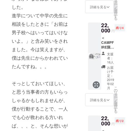
コール
タ
程：
ー
グレー
した。
ン
2019年
詳細を見る
を
サイ
選
3月8日
択
進学について中学の先生に
ズ：ユ
す
（金）※
る
ニセッ
時間未
相談をしたときに「お前は
22,
クスサ
定 会
残り4
イズ ※
000
場：東
円
男子校へはいってはいけな
サイ
京都港
＜
ズ、デ
区北青
いよ。」と含み笑いをされ
CAMPF
ザイン
山3-5-
IRE限定
の詳細
ました。今は笑えますが、
10
ス
はプロ
ワール
支援
ウェッ
僕は先生にからかわれてい
ジェク
ド北青
者：
ト＆デ
ト本文
16人
山ビル
たんですね。。。
ビュー
をご覧
1F 消費
お届
イベン
くださ
け予
税／送
トご招
い。 消
定：
料込み
待券の
2019
費税／
そっとしておいてほしい、
年02
セット
送料込
こ
月
＞ 2019
み
の
と思う当事者の方もいらっ
リ
年3月の
タ
ー
デ
しゃるかもしれませんが、
ン
詳細を見る
を
ビュー
選
択
僕が行動することで、一人
イベン
す
る
トにぜ
でも心が救われる方いれ
22,
ひス
残り2
ウェッ
000
円
ば、、、と、そんな想いが
トを着
＜