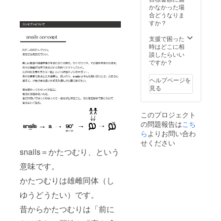
同じ手
かなかった場
巻き始
合どうなりま
末によ
すか？
る仕様
です。
支援で困った
・デ
時はどこに相
ビュー
談したらいい
イベン
ですか？
ト 日
程：
ヘルプページを
2019年
見る
3月8日
（金）※
時間未
このプロジェクト
定 会
の問題報告は
こち
場：東
京都港
ら
よりお問い合わ
区北青
せください
山3-5-
snails＝かたつむり、という
10
ワール
意味です。
ド北青
山ビル
かたつむりは雄雌同体（し
1F 消費
ゆうどうたい）です。
税／送
料込み
昔からかたつむりは「前に