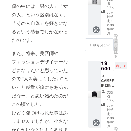
ウェッ
コンを
ト本文
者：
僕の中には「男の人」「女
ト＞ リ
小さい
をご覧
13人
バーシ
刺繍で
くださ
お届
の人」という区別はなく、
ブル仕
胸元に
い。 ・
け予
様で
入れて
定：
デ
「その人自体」を好きにな
す。 カ
2019
いま
ビュー
年02
ラー：
す。 カ
るという感覚でしかなかっ
イベン
こ
月
トップ
ラー：
の
ト 日
リ
グレー
たのです。
ブラッ
タ
程：
ー
サイ
ク サイ
ン
2019年
詳細を見る
を
ズ：ユ
ズ：ユ
選
3月8日
択
また、将来、美容師や
ニセッ
ニセッ
す
（金）※
る
クスサ
クスサ
時間未
ファッションデザイナーな
19,
イズ ※
イズ ※
定 会
残り10
サイ
500
サイ
場：東
円
どになりたいと思っていた
ズ、デ
ズ、デ
京都港
＜
ザイン
ザイン
区北青
ので “人を美しくしたい” と
CAMPF
の詳細
の詳細
山3-5-
IRE限定
はプロ
いった感覚が僕にもあるん
はプロ
10
ス
ジェク
ジェク
ワール
支援
ウェッ
だなー、と思い始めたのが
ト本文
ト本文
ド北青
者：
ト＞ リ
をご覧
をご覧
10人
山ビル
この頃でした。
バーシ
くださ
くださ
1F 消費
お届
ブル仕
い。 消
い。 ・
け予
税／送
ひどく傷つけられた事はあ
様で
費税／
定：
デ
料込み
す。 カ
2019
送料込
ビュー
りませんでしたが、小さな
年02
ラー：
み
イベン
こ
月
チャ
の
ト 日
からかいなどはよくありま
リ