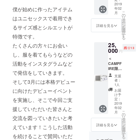
い。 ・
ントし
2019
様で
デ
僕が始めに作ったアイテム
年02
たス
す。 カ
ビュー
こ
月
カー
ラー：
の
イベン
はユニセックスで着用でき
リ
フ。
チャ
タ
ト 日
ー
snails
コール
ン
程：
詳細を見る
るサイズ感とシルエットが
を
のアイ
グレー
選
2019年
択
コン的
サイ
す
3月8日
特徴です。
る
アイテ
ズ：ユ
（金）※
25,
ムで、
たくさんの方々にお会い
ニセッ
時間未
残り13
レトロ
000
クスサ
定 会
円
し、服を着てもらうなどの
でモー
イズ ※
場：東
＜
ドな雰
サイ
京都港
活動をインスタグラムなど
CAMPF
囲気で
ズ、デ
区北青
IRE限定
す。 サ
ザイン
山3-5-
で発信をしていきます。
スカー
イズ：
の詳細
10
支援
フ ＆デ
850mm
はプロ
ワール
者：
そして3月には本格デビュー
ビュー
×850m
ジェク
1人
ド北青
イベン
m 素
ト本文
に向けたデビューイベント
山ビル
お届
トご招
材：シ
をご覧
け予
1F 消費
待券の
を実施し、そこで今回ご支
ルク ※
定：
くださ
税／送
セット
2019
端はエ
い。 ・
料込み
年02
援していただいた皆さんと
＞ 2019
ルメス
デ
こ
月
年3月の
などと
の
ビュー
リ
交流を図っていきたいと考
デ
同じ手
タ
イベン
ー
ビュー
巻き始
ン
ト 日
詳細を見る
えています！こうした活動
を
イベン
末によ
選
程：
択
トにぜ
る仕様
す
2019年
を続けることで賛同いただ
る
ひス
です。
3月8日